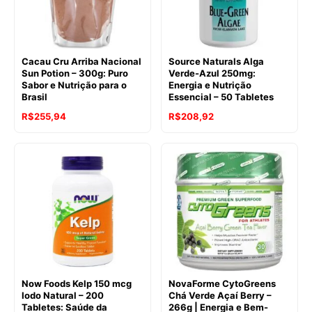
Cacau Cru Arriba Nacional
Source Naturals Alga
Sun Potion – 300g: Puro
Verde-Azul 250mg:
Sabor e Nutrição para o
Energia e Nutrição
Brasil
Essencial – 50 Tabletes
R$
255,94
R$
208,92
Now Foods Kelp 150 mcg
NovaForme CytoGreens
Iodo Natural – 200
Chá Verde Açaí Berry –
Tabletes: Saúde da
266g | Energia e Bem-