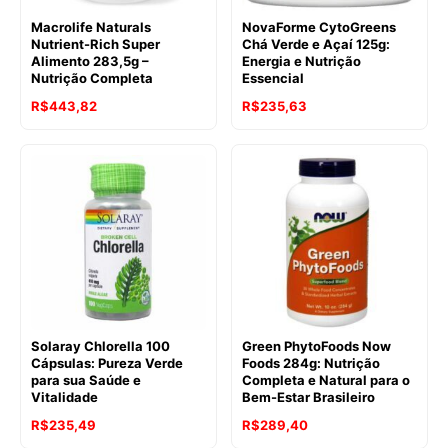
Macrolife Naturals
NovaForme CytoGreens
Nutrient-Rich Super
Chá Verde e Açaí 125g:
Alimento 283,5g –
Energia e Nutrição
Nutrição Completa
Essencial
R$
443,82
R$
235,63
Solaray Chlorella 100
Green PhytoFoods Now
Cápsulas: Pureza Verde
Foods 284g: Nutrição
para sua Saúde e
Completa e Natural para o
Vitalidade
Bem-Estar Brasileiro
R$
235,49
R$
289,40