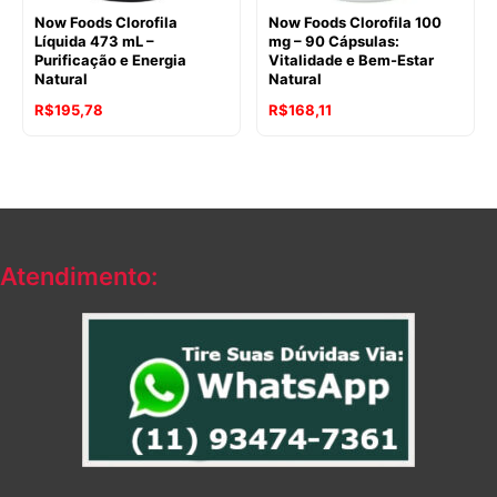
Now Foods Clorofila
Now Foods Clorofila 100
Líquida 473 mL –
mg – 90 Cápsulas:
Purificação e Energia
Vitalidade e Bem-Estar
Natural
Natural
R$
195,78
R$
168,11
Atendimento: