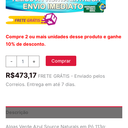
Compre 2 ou mais unidades desse produto e ganhe
10% de desconto.
Algas
Comprar
-
+
Verde
Azul
R$
473,17
Source
FRETE GRÁTIS - Enviado pelos
Naturals
Correios. Entrega em até 7 dias.
em
Pó
113g:
Energia
e
Descrição
Nutrição
Natural
Algas Verde Azul Source Naturals em Pó 113g:
para