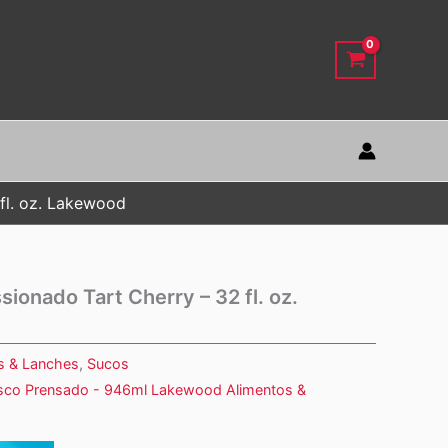
fl. oz. Lakewood
ionado Tart Cherry – 32 fl. oz.
s & Lanches
,
Sucos
esco Prensado - 946ml Lakewood Alimentos &