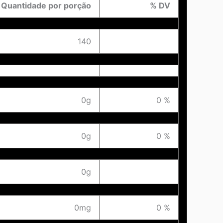
Quantidade por porção
% DV
140
0g
0 %
0g
0 %
0g
0mg
0 %