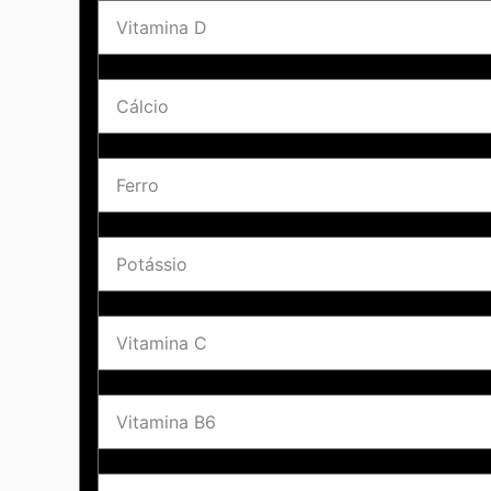
Vitamina D
Cálcio
Ferro
Potássio
Vitamina C
Vitamina B6