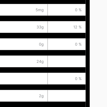
5mg
0 %
33g
12 %
0g
0 %
24g
0 %
2g