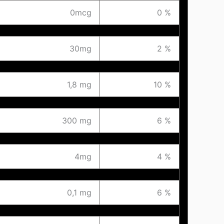
0mcg
0 %
30mg
2 %
1,8 mg
10 %
300 mg
6 %
4mg
4 %
0,1 mg
6 %