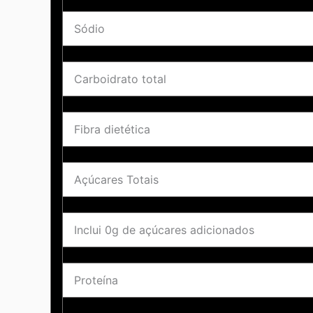
Sódio
Carboidrato total
Fibra dietética
Açúcares Totais
Inclui 0g de açúcares adicionados
Proteína