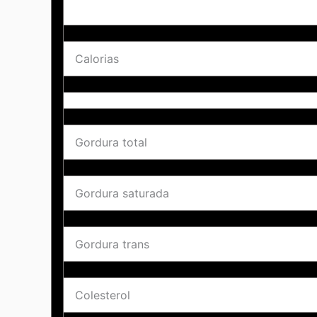
Calorias
Gordura total
Gordura saturada
Gordura trans
Colesterol