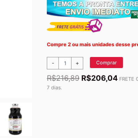
Compre 2 ou mais unidades desse pr
Organic
Comprar
-
+
Pure
Suco
O
O
R$
216,89
R$
206,04
fresco
FRETE G
preço
preço
pressionado
7 dias.
Tart
original
atual
Cherry
era:
é:
-
R$216,89.
R$20
32
fl.
oz.
Lakewood
quantidade