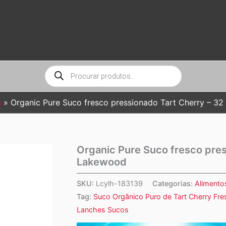
Pesquisar
produtos
s
Organic Pure Suco fresco pressionado Tart Cherry – 32 
Organic Pure Suco fresco press
Lakewood
SKU:
Lcylh-183139
Categorias:
Alimento
Tag:
Suco Orgânico Puro de Tart Cherry Fr
Lanches Sucos