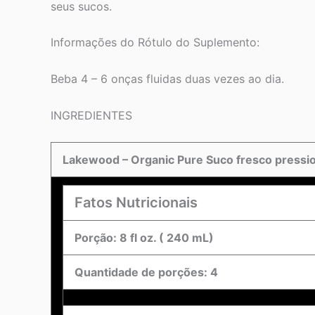
seus sucos.
Informações do Rótulo do Suplemento:
Beba 4 – 6 onças fluidas duas vezes ao dia.
INGREDIENTES
Lakewood – Organic Pure Suco fresco pression
Fatos Nutricionais
Porção: 8 fl oz. ( 240 mL)
Quantidade de porções: 4