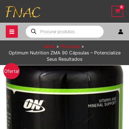
Ir
para
o
conteúdo
Pesquisar
produtos
Início
Produtos
Optimum Nutrition ZMA 90 Cápsulas – Potencialize
Seus Resultados
Oferta!