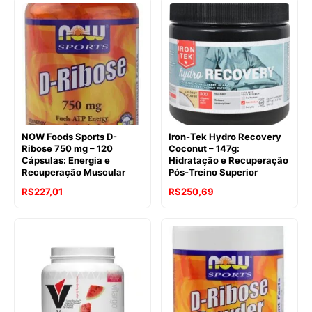
original
atual
era:
é:
era:
é:
R$629,95.
R$446,15.
R$276,41.
R$247,28.
NOW Foods Sports D-
Iron-Tek Hydro Recovery
Ribose 750 mg – 120
Coconut – 147g:
Cápsulas: Energia e
Hidratação e Recuperação
Recuperação Muscular
Pós-Treino Superior
O
O
O
O
R$
227,01
R$
250,69
preço
preço
preço
preço
original
atual
original
atual
era:
é:
era:
é:
R$330,65.
R$227,01.
R$330,65.
R$250,69.