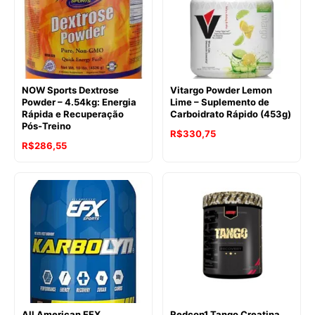
NOW Sports Dextrose
Vitargo Powder Lemon
Powder – 4.54kg: Energia
Lime – Suplemento de
Rápida e Recuperação
Carboidrato Rápido (453g)
Pós-Treino
R$
330,75
O
O
R$
286,55
preço
preço
original
atual
era:
é:
R$311,75.
R$286,55.
All American EFX
Redcon1 Tango Creatina