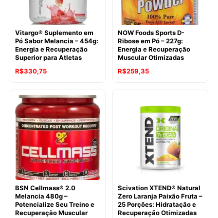
Vitargo® Suplemento em
NOW Foods Sports D-
Pó Sabor Melancia – 454g:
Ribose em Pó – 227g:
Energia e Recuperação
Energia e Recuperação
Superior para Atletas
Muscular Otimizadas
O
O
R$
330,75
R$
259,35
preço
preço
original
atual
era:
é:
R$356,90.
R$259,35.
BSN Cellmass® 2.0
Scivation XTEND® Natural
Melancia 480g –
Zero Laranja Paixão Fruta –
Potencialize Seu Treino e
25 Porções: Hidratação e
Recuperação Muscular
Recuperação Otimizadas