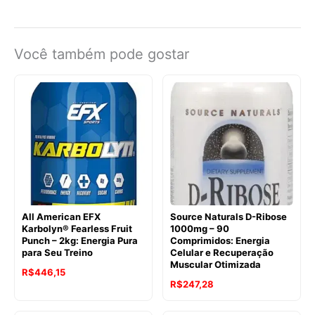
Você também pode gostar
All American EFX
Source Naturals D-Ribose
Karbolyn® Fearless Fruit
1000mg – 90
Punch – 2kg: Energia Pura
Comprimidos: Energia
para Seu Treino
Celular e Recuperação
Muscular Otimizada
O
O
R$
446,15
O
O
R$
247,28
preço
preço
preço
preço
original
atual