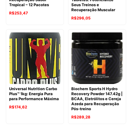
Tropical – 12 Pacotes
Seus Treinos e
Recuperação Muscular
O
O
R$
253,47
O
O
R$
296,05
preço
preço
preço
preço
original
atual
original
atual
era:
é:
era:
é:
R$283,40.
R$253,47.
R$446,15.
R$296,05.
Universal Nutrition Carbo
Biochem Sports H Hydro
Plus™ 1kg: Energia Pura
Recovery Powder 147.42g |
para Performance Máxima
BCAA, Eletrólitos e Cereja
Azeda para Recuperação
O
O
R$
174,62
Pós-treino
preço
preço
O
O
R$
289,28
original
atual
preço
preço
era:
é: