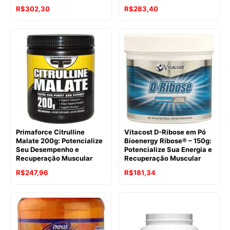
R$
302,30
R$
283,40
Primaforce Citrulline
Vitacost D-Ribose em Pó
Malate 200g: Potencialize
Bioenergy Ribose® – 150g:
Seu Desempenho e
Potencialize Sua Energia e
Recuperação Muscular
Recuperação Muscular
O
O
R$
247,96
R$
181,34
preço
preço
original
atual
era:
é:
R$428,30.
R$247,96.