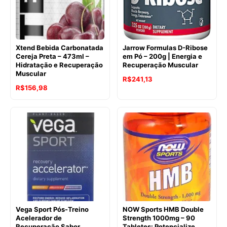
Xtend Bebida Carbonatada
Jarrow Formulas D-Ribose
Cereja Preta – 473ml –
em Pó – 200g | Energia e
Hidratação e Recuperação
Recuperação Muscular
Muscular
O
O
R$
241,13
R$
156,98
preço
preço
original
atual
era:
é:
R$356,58.
R$241,13.
Vega Sport Pós-Treino
NOW Sports HMB Double
Acelerador de
Strength 1000mg – 90
Recuperação Sabor
Tabletes: Potencialize