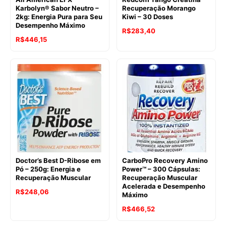
Karbolyn® Sabor Neutro –
Recuperação Morango
2kg: Energia Pura para Seu
Kiwi – 30 Doses
Desempenho Máximo
O
O
R$
283,40
O
O
R$
446,15
preço
preço
preço
preço
original
atual
original
atual
era:
é:
era:
é:
R$446,15.
R$283,40.
R$629,95.
R$446,15.
Doctor’s Best D-Ribose em
CarboPro Recovery Amino
Pó – 250g: Energia e
Power™ – 300 Cápsulas:
Recuperação Muscular
Recuperação Muscular
Acelerada e Desempenho
O
O
R$
248,06
Máximo
preço
preço
O
O
R$
466,52
original
atual
preço
preço