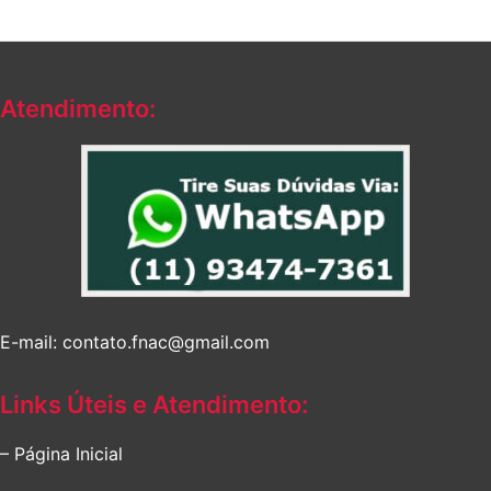
original
atual
R$226,17.
R$174,62.
era:
é:
R$330,65.
R$289,28.
Atendimento:
E-mail: contato.fnac@gmail.com
Links Úteis e Atendimento:
– Página Inicial