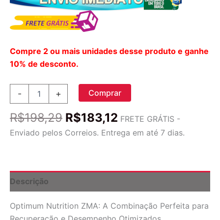
Compre 2 ou mais unidades desse produto e ganhe
10% de desconto.
Optimum
Comprar
-
+
Nutrition
ZMA
O
O
R$
198,29
R$
183,12
90
FRETE GRÁTIS -
preço
preço
Cápsulas
Enviado pelos Correios. Entrega em até 7 dias.
-
original
atual
Potencialize
era:
é:
Seus
R$198,29.
R$183,12.
Resultados
quantidade
Descrição
Optimum Nutrition ZMA: A Combinação Perfeita para
Recuperação e Desempenho Otimizados