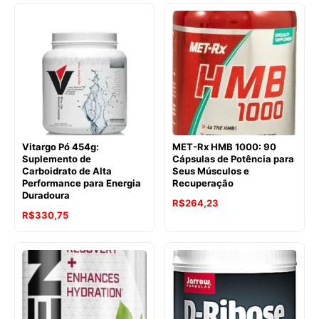
era:
é:
original
atual
R$401,52.
R$248,06.
era:
é:
R$550,88.
R$466,52.
Vitargo Pó 454g:
MET-Rx HMB 1000: 90
Suplemento de
Cápsulas de Potência para
Carboidrato de Alta
Seus Músculos e
Performance para Energia
Recuperação
Duradoura
O
O
R$
264,23
R$
330,75
preço
preço
original
atual
era:
é:
R$461,90.
R$264,23.