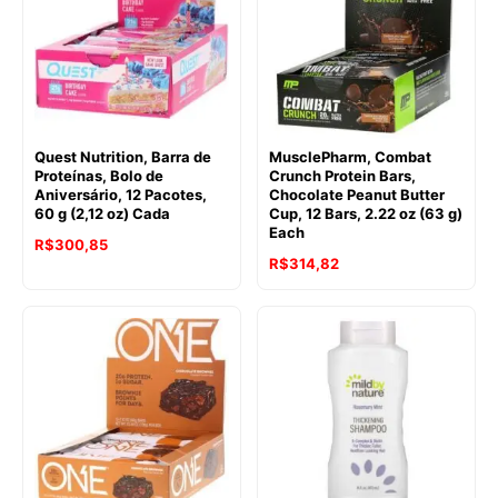
Quest Nutrition, Barra de
MusclePharm, Combat
Proteínas, Bolo de
Crunch Protein Bars,
Aniversário, 12 Pacotes,
Chocolate Peanut Butter
60 g (2,12 oz) Cada
Cup, 12 Bars, 2.22 oz (63 g)
Each
R$
300,85
R$
314,82