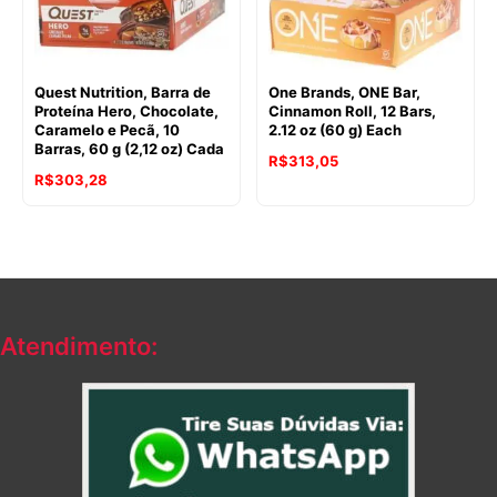
Quest Nutrition, Barra de
One Brands, ONE Bar,
Proteína Hero, Chocolate,
Cinnamon Roll, 12 Bars,
Caramelo e Pecã, 10
2.12 oz (60 g) Each
Barras, 60 g (2,12 oz) Cada
R$
313,05
R$
303,28
Atendimento: