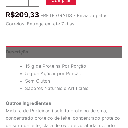
Comprar
-
+
Snap!,
Barra
R$
209,33
de
FRETE GRÁTIS - Enviado pelos
Proteína
Correios. Entrega em até 7 dias.
Crocante,
Pedaços
de
Chocolate
Duplo,
Descrição
7
Barras,
15 g de Proteína Por Porção
46
g
5 g de Açúcar por Porção
(1,62
Sem Glúten
oz)
Sabores Naturais e Artificiais
Cada
quantidade
Outros Ingredientes
Mistura de Proteínas (isolado proteico de soja,
concentrado proteico de leite, concentrado proteico
de soro de leite, clara de ovo desidratada, isolado