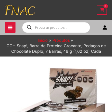
Ir
para
o
conteúdo
Pesquisar
produtos
Início
Produtos
OOH Snap!, Barra de Proteína Crocante, Pedaços de
Chocolate Duplo, 7 Barras, 46 g (1,62 oz) Cada