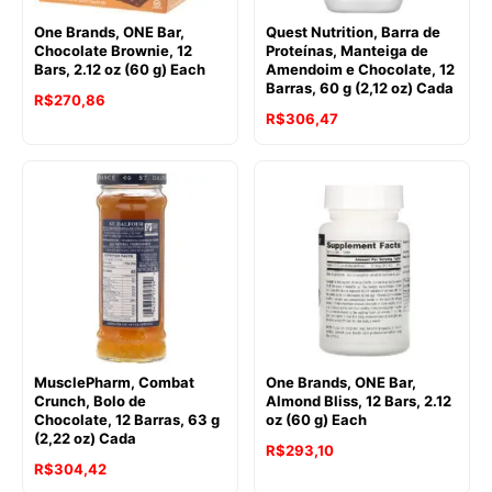
One Brands, ONE Bar,
Quest Nutrition, Barra de
Chocolate Brownie, 12
Proteínas, Manteiga de
Bars, 2.12 oz (60 g) Each
Amendoim e Chocolate, 12
Barras, 60 g (2,12 oz) Cada
R$
270,86
R$
306,47
MusclePharm, Combat
One Brands, ONE Bar,
Crunch, Bolo de
Almond Bliss, 12 Bars, 2.12
Chocolate, 12 Barras, 63 g
oz (60 g) Each
(2,22 oz) Cada
R$
293,10
R$
304,42