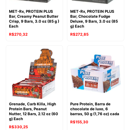
MET-Rx, PROTEIN PLUS
MET-Rx, PROTEIN PLUS
Bar, Creamy Peanut Butter
Bar, Chocolate Fudge
Crisp, 9 Bars, 3.0 oz (85 g )
Deluxe, 9 Bars, 3.0 oz (85
Each
g) Each
R$
270,32
R$
272,85
Grenade, Carb Killa, High
Pure Protein, Barra de
Protein Bars, Peanut
chocolate de luxo, 6
Nutter, 12 Bars, 2.12 oz (60
barras, 50 g (1,76 oz) cada
g) Each
R$
155,30
R$
330,25