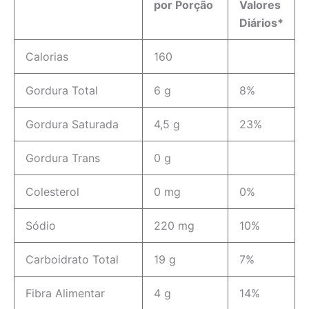
por Porção
Valores
Diários*
Calorias
160
Gordura Total
6 g
8%
Gordura Saturada
4,5 g
23%
Gordura Trans
0 g
Colesterol
0 mg
0%
Sódio
220 mg
10%
Carboidrato Total
19 g
7%
Fibra Alimentar
4 g
14%