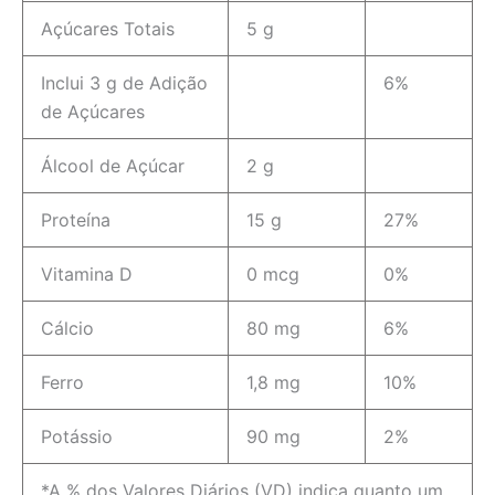
Açúcares Totais
5 g
Inclui 3 g de Adição
6%
de Açúcares
Álcool de Açúcar
2 g
Proteína
15 g
27%
Vitamina D
0 mcg
0%
Cálcio
80 mg
6%
Ferro
1,8 mg
10%
Potássio
90 mg
2%
*A % dos Valores Diários (VD) indica quanto um