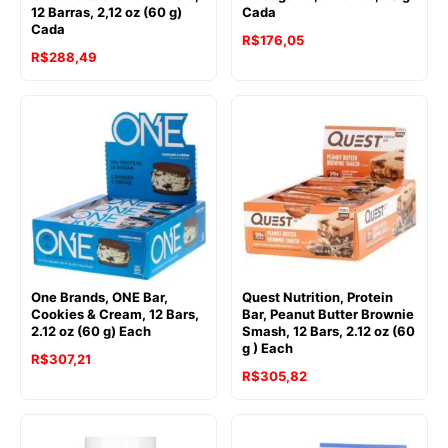
12 Barras, 2,12 oz (60 g)
Cada
Cada
R$
176,05
R$
288,49
One Brands, ONE Bar,
Quest Nutrition, Protein
Cookies & Cream, 12 Bars,
Bar, Peanut Butter Brownie
2.12 oz (60 g) Each
Smash, 12 Bars, 2.12 oz (60
g ) Each
R$
307,21
R$
305,82