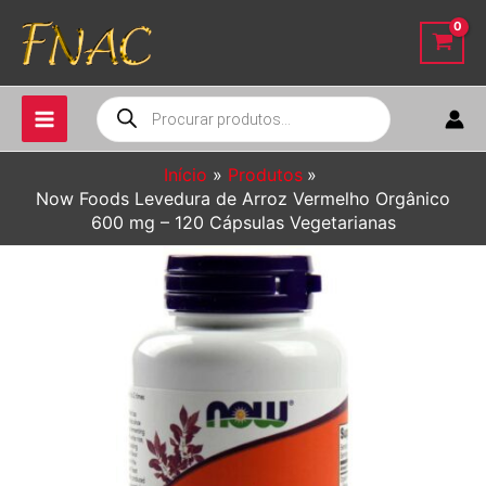
Ir
para
o
conteúdo
Pesquisar
produtos
Início
Produtos
Now Foods Levedura de Arroz Vermelho Orgânico
600 mg – 120 Cápsulas Vegetarianas