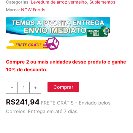
Categorias:
Levedura de arroz vermelho
,
Suplementos
Marca:
NOW Foods
Compre 2 ou mais unidades desse produto e ganhe
10% de desconto.
Now
Comprar
-
+
Foods
Levedura
R$
241,94
de
FRETE GRÁTIS - Enviado pelos
Arroz
Correios. Entrega em até 7 dias.
Vermelho
Orgânico
600
mg