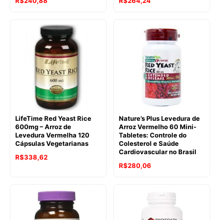
R$
240,88
R$
264,24
LifeTime Red Yeast Rice
Nature’s Plus Levedura de
600mg – Arroz de
Arroz Vermelho 60 Mini-
Levedura Vermelha 120
Tabletes: Controle do
Cápsulas Vegetarianas
Colesterol e Saúde
Cardiovascular no Brasil
R$
338,62
R$
280,06