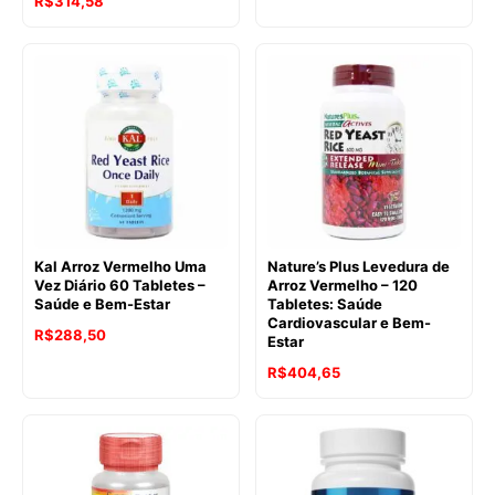
R$
314,58
Kal Arroz Vermelho Uma
Nature’s Plus Levedura de
Vez Diário 60 Tabletes –
Arroz Vermelho – 120
Saúde e Bem-Estar
Tabletes: Saúde
Cardiovascular e Bem-
R$
288,50
Estar
R$
404,65