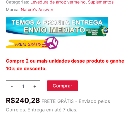
Categorias:
Levedura de arroz vermelho
,
Suplementos
Marca:
Nature's Answer
Compre 2 ou mais unidades desse produto e ganhe
10% de desconto.
Nature's
Comprar
-
+
Answer
Levedura
R$
240,28
de
FRETE GRÁTIS - Enviado pelos
Arroz
Correios. Entrega em até 7 dias.
Vermelho
600mg
90
Cápsulas