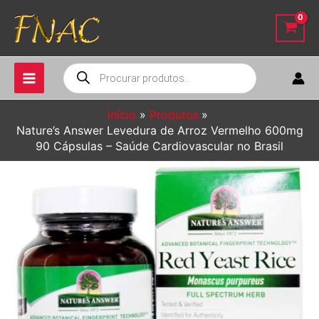
Ir
para
o
conteúdo
Pesquisar
produtos
Início
Produtos
Nature’s Answer Levedura de Arroz Vermelho 600mg
90 Cápsulas – Saúde Cardiovascular no Brasil