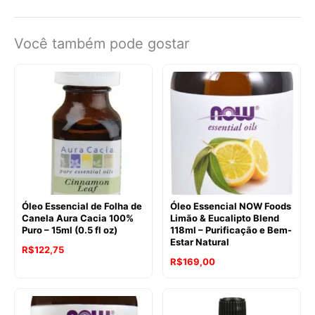
Você também pode gostar
Óleo Essencial de Folha de
Óleo Essencial NOW Foods
Canela Aura Cacia 100%
Limão & Eucalipto Blend
Puro – 15ml (0.5 fl oz)
118ml – Purificação e Bem-
Estar Natural
O
O
R$
122,75
O
O
R$
169,00
preço
preço
preço
preço
original
atual
original
atual
era:
é: