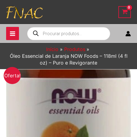
Ir
para
o
conteúdo
Pesquisar
produtos
Início
Produtos
Óleo Essencial de Laranja NOW Foods – 118ml (4 fl
oz) – Puro e Revigorante
Oferta!