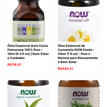
original
atual
original
atual
era:
é:
era:
é:
R$152,09.
R$137,66.
R$198,29.
R$191,63.
Óleo Essencial Aura Cacia
Óleo Essencial de
Palmarosa 100% Puro –
Camomila NOW Foods –
15ml (0.5 fl oz) | Bem-Estar
30ml (1 fl oz) – Puro e
e Cuidados
Natural para Relaxamento
e Bem-Estar
O
O
R$
118,91
O
O
R$
445,31
preço
preço
preço
preço
original
atual
original
atual
era:
é:
era:
é:
R$148,68.
R$118,91.
R$590,57.
R$445,31.