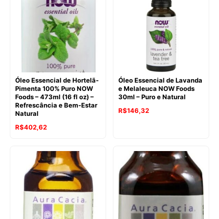
era:
é:
R$130,78.
R$122,75.
R$201,50.
R$169,00.
Óleo Essencial de Hortelã-
Óleo Essencial de Lavanda
Pimenta 100% Puro NOW
e Melaleuca NOW Foods
Foods – 473ml (16 fl oz) –
30ml – Puro e Natural
Refrescância e Bem-Estar
O
O
R$
146,32
Natural
preço
preço
O
O
R$
402,62
original
atual
preço
preço
era:
é:
original
atual
R$184,12.
R$146,32.
era:
é:
R$551,20.
R$402,62.