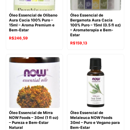
Óleo Essencial de Olíbano
Óleo Essencial de
Aura Cacia 100% Puro –
Bergamota Aura Cacia
15ml – Aroma Premium e
100% Puro – 15ml (0.5 fl oz)
Bem-Estar
– Aromaterapia e Bem-
Estar
O
O
R$
246,59
O
O
R$
159,13
preço
preço
preço
preço
original
atual
original
atual
era:
é:
era:
é:
R$281,82.
R$246,59.
R$192,62.
R$159,13.
Óleo Essencial de Mirra
Óleo Essencial de
NOW Foods – 30ml (1 fl oz)
Melaleuca NOW Foods
– Pureza e Bem-Estar
30ml – Puro e Vegano para
Natural
Bem-Estar