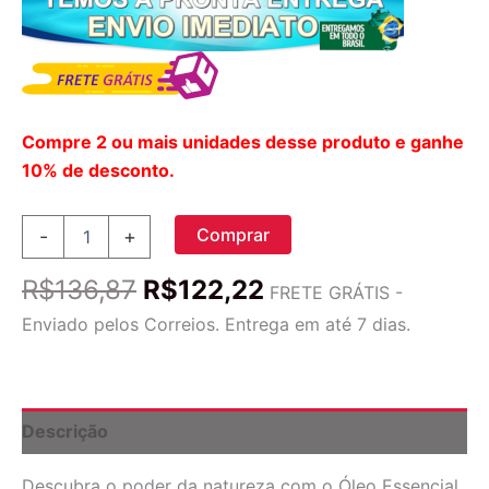
Compre 2 ou mais unidades desse produto e ganhe
10% de desconto.
Óleo
Comprar
-
+
Essencial
de
O
O
R$
136,87
R$
122,22
Laranja
FRETE GRÁTIS -
preço
preço
NOW
Enviado pelos Correios. Entrega em até 7 dias.
Foods
original
atual
-
era:
é:
118ml
R$136,87.
R$122,22.
(4
fl
Descrição
oz)
-
Descubra o poder da natureza com o Óleo Essencial
Puro