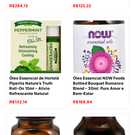
O
O
O
O
R$
284,13
R$
122,22
preço
preço
preço
preço
original
atual
original
atual
era:
é:
era:
é:
R$356,90.
R$284,13.
R$136,87.
R$122,22.
Óleo Essencial de Hortelã
Óleo Essencial NOW Foods
Piperita Nature’s Truth
Bottled Bouquet Romance
Roll-On 10ml – Alívio
Blend – 30ml: Puro Amor e
Refrescante Natural
Bem-Estar
O
O
O
O
R$
132,14
R$
168,84
preço
preço
preço
preço
original
atual
original
atual
era:
é:
era:
é:
R$146,00.
R$132,14.
R$188,90.
R$168,84.