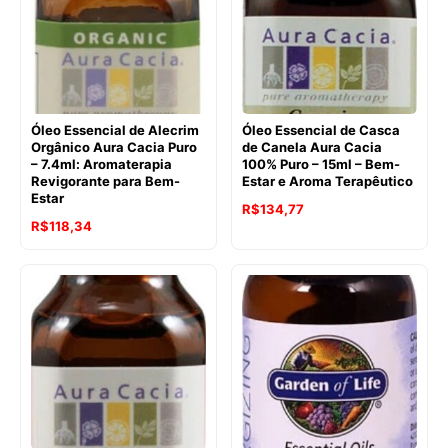
Óleo Essencial de Alecrim
Óleo Essencial de Casca
Orgânico Aura Cacia Puro
de Canela Aura Cacia
– 7.4ml: Aromaterapia
100% Puro – 15ml – Bem-
Revigorante para Bem-
Estar e Aroma Terapêutico
Estar
O
O
R$
134,77
O
O
R$
118,34
preço
preço
preço
preço
original
atual
original
atual
era:
é:
era:
é:
R$137,66.
R$134,77.
R$126,21.
R$118,34.