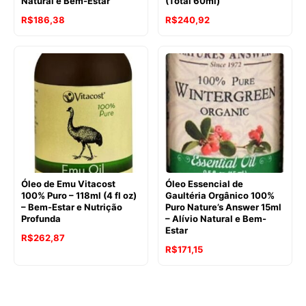
Natural e Bem-Estar
(Total 60ml)
O
O
R$
186,38
R$
240,92
preço
preço
original
atual
era:
é:
R$241,40.
R$186,38.
Óleo de Emu Vitacost
Óleo Essencial de
100% Puro – 118ml (4 fl oz)
Gaultéria Orgânico 100%
– Bem-Estar e Nutrição
Puro Nature’s Answer 15ml
Profunda
– Alívio Natural e Bem-
Estar
R$
262,87
O
O
R$
171,15
preço
preço
original
atual
era:
é: