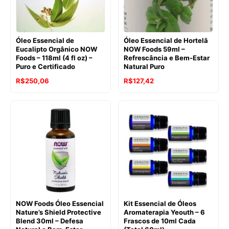
Óleo Essencial de
Óleo Essencial de Hortelã
Eucalipto Orgânico NOW
NOW Foods 59ml –
Foods – 118ml (4 fl oz) –
Refrescância e Bem-Estar
Puro e Certificado
Natural Puro
O
O
O
O
R$
250,06
R$
127,42
preço
preço
preço
preço
original
atual
original
atual
era:
é:
era:
é:
R$264,50.
R$250,06.
R$184,12.
R$127,42.
NOW Foods Óleo Essencial
Kit Essencial de Óleos
Nature’s Shield Protective
Aromaterapia Yeouth – 6
Blend 30ml – Defesa
Frascos de 10ml Cada