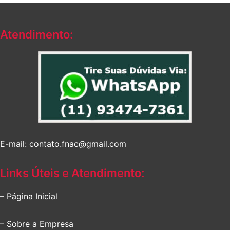
R$188,90.
R$171,15.
Atendimento:
E-mail: contato.fnac@gmail.com
Links Úteis e Atendimento:
– Página Inicial
– Sobre a Empresa