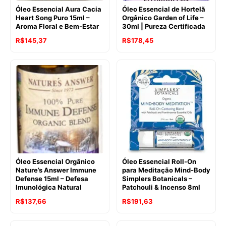
Óleo Essencial Aura Cacia
Óleo Essencial de Hortelã
Heart Song Puro 15ml –
Orgânico Garden of Life –
Aroma Floral e Bem-Estar
30ml | Pureza Certificada
O
O
O
O
R$
145,37
R$
178,45
preço
preço
preço
preço
original
atual
original
atual
era:
é:
era:
é:
R$167,32.
R$145,37.
R$226,70.
R$178,45.
Óleo Essencial Orgânico
Óleo Essencial Roll-On
Nature’s Answer Immune
para Meditação Mind-Body
Defense 15ml – Defesa
Simplers Botanicals –
Imunológica Natural
Patchouli & Incenso 8ml
O
O
O
O
R$
137,66
R$
191,63
preço
preço
preço
preço