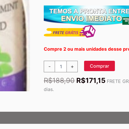
Compre 2 ou mais unidades desse pr
Óleo
Comprar
-
+
Essencial
Orgânico
O
O
R$
188,90
R$
171,15
100%
FRETE GRÁ
preço
preço
Puro
dias.
Tea
original
atual
Tree
era:
é:
&
R$188,90.
R$171,
Spearmint
Nature's
Answer
15ml