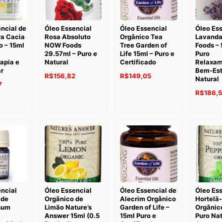
ncial de
Óleo Essencial
Óleo Essencial
Óleo Ess
ra Cacia
Rosa Absoluto
Orgânico Tea
Lavand
o – 15ml
NOW Foods
Tree Garden of
Foods – 
29.57ml – Puro e
Life 15ml – Puro e
Puro
apia e
Natural
Certificado
Relaxam
r
Bem-Est
O
O
O
O
R$
156,82
R$
149,05
Natural
O
7
preço
preço
preço
preço
O
R$
186,
preço
original
atual
original
atual
preço
atual
era:
é:
era:
é:
original
é:
R$201,50.
R$156,82.
R$198,29.
R$149,05.
era:
.
R$200,97.
R$253,4
ncial
Óleo Essencial
Óleo Essencial de
Óleo Ess
 de
Orgânico de
Alecrim Orgânico
Hortelã
sum
Limão Nature’s
Garden of Life –
Orgânic
Answer 15ml (0.5
15ml Puro e
Puro Nat