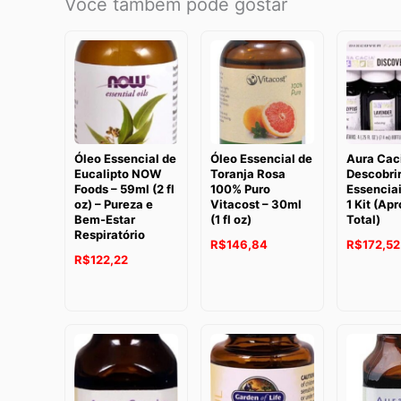
Você também pode gostar
Óleo Essencial de
Óleo Essencial de
Aura Caci
Eucalipto NOW
Toranja Rosa
Descobrir
Foods – 59ml (2 fl
100% Puro
Essenciai
oz) – Pureza e
Vitacost – 30ml
1 Kit (Apr
Bem-Estar
(1 fl oz)
Total)
Respiratório
O
R$
146,84
R$
172,52
O
O
R$
122,22
preço
preço
preço
original
original
atual
era:
era:
é:
R$241,40
R$136,87.
R$122,22.