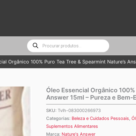
Pesquisar
produtos
ial Orgânico 100% Puro Tea Tree & Spearmint Nature’s An
Óleo Essencial Orgânico 100% 
Answer 15ml – Pureza e Bem-E
SKU:
Tvlh-083000266973
Categorias:
Beleza e Cuidados Pessoais
,
Ól
Suplementos Alimentares
Marca:
Nature's Answer