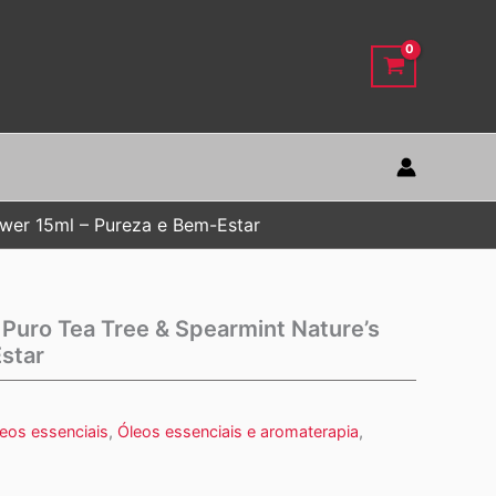
swer 15ml – Pureza e Bem-Estar
Puro Tea Tree & Spearmint Nature’s
star
eos essenciais
,
Óleos essenciais e aromaterapia
,