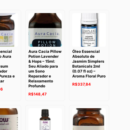
sencial
Aura Cacia Pillow
Óleo Essencial
o Aura
Potion Lavender
Absoluto de
& Hops – 15ml:
Jasmim Simplers
ysum
Seu Aliado para
Botanicals 2ml
ador
um Sono
(0.07 fl oz) –
Pureza e
Reparador e
Aroma Floral Puro
ar
Relaxamento
O
O
R$
337,84
Profundo
O
86
preço
preço
O
O
R$
148,47
preço
original
atual
preço
preço
atual
era:
é:
original
atual
é:
R$393,49.
R$337,84.
era:
é:
0.
R$413,86.
R$181,02.
R$148,47.