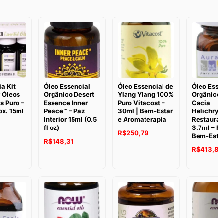
a Kit
Óleo Essencial
Óleo Essencial de
Óleo Es
 Óleos
Orgânico Desert
Ylang Ylang 100%
Orgânic
s Puro –
Essence Inner
Puro Vitacost –
Cacia
ox. 15ml
Peace™ – Paz
30ml | Bem-Estar
Helichr
Interior 15ml (0.5
e Aromaterapia
Restaur
fl oz)
3.7ml – 
O
R$
250,79
Bem-Est
O
O
R$
148,31
preço
O
R$
413,
preço
preço
atual
preço
original
atual
é:
original
era:
é:
.
R$172,52.
era:
R$184,12.
R$148,31.
R$503,9