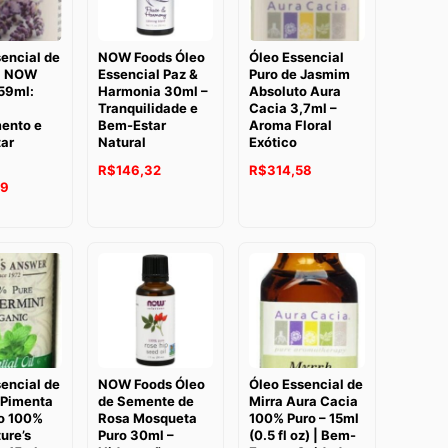
encial de
NOW Foods Óleo
Óleo Essencial
a NOW
Essencial Paz &
Puro de Jasmim
59ml:
Harmonia 30ml –
Absoluto Aura
Tranquilidade e
Cacia 3,7ml –
ento e
Bem-Estar
Aroma Floral
ar
Natural
Exótico
O
O
O
O
R$
146,32
R$
314,58
O
59
preço
preço
preço
preço
preço
original
atual
original
atual
atual
era:
é:
era:
é:
é:
R$184,12.
R$146,32.
R$413,60.
R$314,58.
7.
R$186,59.
encial de
NOW Foods Óleo
Óleo Essencial de
-Pimenta
de Semente de
Mirra Aura Cacia
o 100%
Rosa Mosqueta
100% Puro – 15ml
ure’s
Puro 30ml –
(0.5 fl oz) | Bem-