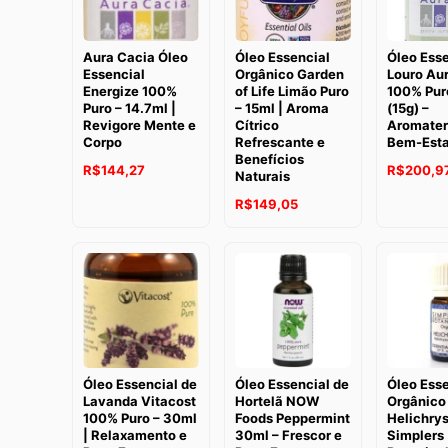
Aura Cacia Óleo
Óleo Essencial
Óleo Esse
Essencial
Orgânico Garden
Louro Au
Energize 100%
of Life Limão Puro
100% Pur
Puro – 14.7ml |
– 15ml | Aroma
(15g) –
Revigore Mente e
Cítrico
Aromater
Corpo
Refrescante e
Bem-Esta
Benefícios
O
O
O
R$
144,27
R$
200,9
Naturais
preço
preço
preço
O
O
R$
149,05
original
atual
original
preço
preço
era:
é:
era:
original
atual
R$167,32.
R$144,27.
R$283,24
era:
é:
R$198,29.
R$149,05.
Óleo Essencial de
Óleo Essencial de
Óleo Esse
Lavanda Vitacost
Hortelã NOW
Orgânico
100% Puro – 30ml
Foods Peppermint
Helichry
| Relaxamento e
30ml – Frescor e
Simplers