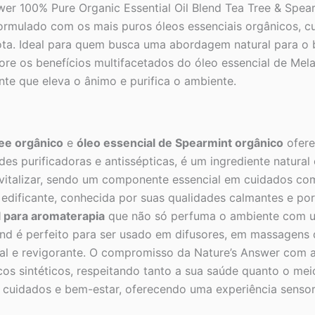
nswer 100% Pure Organic Essential Oil Blend Tea Tree & Sp
-
Pureza
 é formulado com os mais puros óleos essenciais orgânicos
e
ota. Ideal para quem busca uma abordagem natural para o be
Bem-
lore os benefícios multifacetados do óleo essencial de Mel
Estar
quantidade
te que eleva o ânimo e purifica o ambiente.
ree orgânico
e
óleo essencial de Spearmint orgânico
ofere
s purificadoras e antissépticas, é um ingrediente natural 
evitalizar, sendo um componente essencial em cuidados com
 edificante, conhecida por suas qualidades calmantes e por 
l para aromaterapia
que não só perfuma o ambiente com 
end é perfeito para ser usado em difusores, em massagens 
al e revigorante. O compromisso da Nature’s Answer com a
micos sintéticos, respeitando tanto a sua saúde quanto o 
cuidados e bem-estar, oferecendo uma experiência sensoria