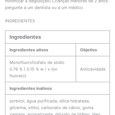
minimizar a deglutição) Crianças menores de 2 anos:
pergunte a um dentista ou a um médico
INGREDIENTES
Ingredientes
Ingredientes ativos
Objetivo
Monofluorofosfato de sódio
0.76 % ( 0.15 % w / v íon
Anticavidade
fluoreto)
Ingredientes inativos
sorbitol, água purificada, sílica hidratada,
glicerina, xilitol, carbonato de cálcio, goma
xantana, aromatizante, dióxido de titânio, óleo