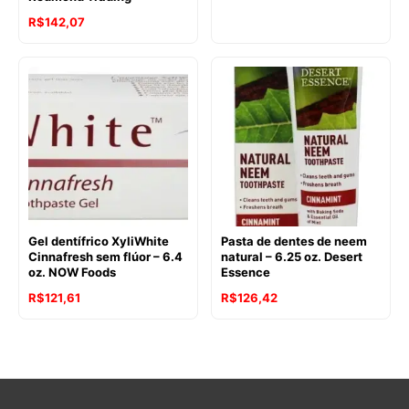
preço
preço
O
O
R$
142,07
original
atual
preço
preço
era:
é:
original
atual
R$177,16.
R$148,68.
era:
é:
R$147,20.
R$142,07.
Gel dentífrico XyliWhite
Pasta de dentes de neem
Cinnafresh sem flúor – 6.4
natural – 6.25 oz. Desert
oz. NOW Foods
Essence
O
O
R$
121,61
R$
126,42
preço
preço
original
atual
era:
é:
R$150,29.
R$121,61.