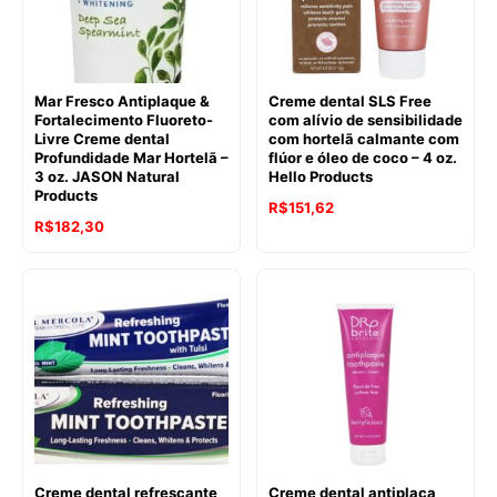
Mar Fresco Antiplaque &
Creme dental SLS Free
Fortalecimento Fluoreto-
com alívio de sensibilidade
Livre Creme dental
com hortelã calmante com
Profundidade Mar Hortelã –
flúor e óleo de coco – 4 oz.
3 oz. JASON Natural
Hello Products
Products
R$
151,62
R$
182,30
Creme dental refrescante
Creme dental antiplaca