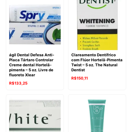
era:
é:
era:
é:
R$172,20.
R$159,92.
R$152,43.
R$129,36.
ágil Dental Defesa Anti-
Clareamento Dentífrico
Placa Tártaro Controlar
com Flúor Hortelã-Pimenta
Creme dental Hortelã-
Twist – 5 oz. The Natural
pimenta – 5 oz. Livre de
Dentist
fluoreto Xlear
R$
150,11
R$
133,25