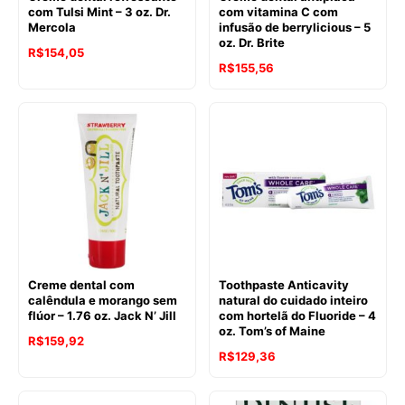
com Tulsi Mint – 3 oz. Dr.
com vitamina C com
Mercola
infusão de berrylicious – 5
oz. Dr. Brite
R$
154,05
R$
155,56
Creme dental com
Toothpaste Anticavity
calêndula e morango sem
natural do cuidado inteiro
flúor – 1.76 oz. Jack N’ Jill
com hortelã do Fluoride – 4
oz. Tom’s of Maine
O
O
R$
159,92
O
O
R$
129,36
preço
preço
preço
preço
original
atual
original
atual