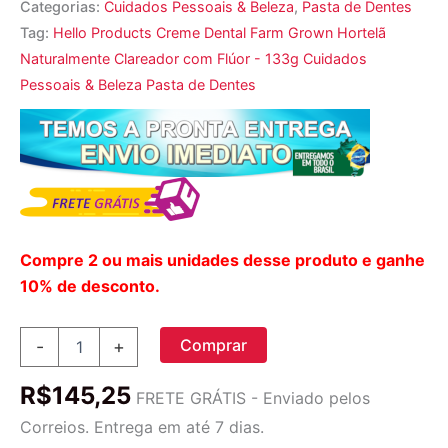
Categorias:
Cuidados Pessoais & Beleza
,
Pasta de Dentes
Tag:
Hello Products Creme Dental Farm Grown Hortelã
Naturalmente Clareador com Flúor - 133g Cuidados
Pessoais & Beleza Pasta de Dentes
Compre 2 ou mais unidades desse produto e ganhe
10% de desconto.
Naturalmente
Comprar
-
+
Clareamento
Fluoreto
R$
145,25
Creme
FRETE GRÁTIS - Enviado pelos
Dental
Correios. Entrega em até 7 dias.
Farm