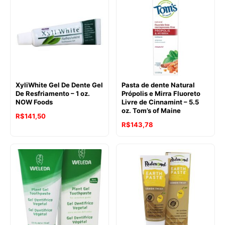
XyliWhite Gel De Dente Gel
Pasta de dente Natural
De Resfriamento – 1 oz.
Própolis e Mirra Fluoreto
NOW Foods
Livre de Cinnamint – 5.5
oz. Tom’s of Maine
R$
141,50
O
O
R$
143,78
preço
preço
original
atual
era:
é:
R$169,58.
R$143,78.