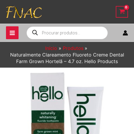
Ir
para
o
conteúdo
Pesquisar
produtos
Início
Produtos
Naturalmente Clareamento Fluoreto Creme Dental
Farm Grown Hortelã – 4.7 oz. Hello Products