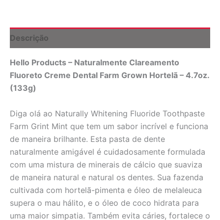
Grown
Hortelã
-
4.7
Descrição
oz.
Hello
Hello Products – Naturalmente Clareamento
Products
quantidade
Fluoreto Creme Dental Farm Grown Hortelã – 4.7oz.
(133g)
Diga olá ao Naturally Whitening Fluoride Toothpaste
Farm Grint Mint que tem um sabor incrível e funciona
de maneira brilhante. Esta pasta de dente
naturalmente amigável é cuidadosamente formulada
com uma mistura de minerais de cálcio que suaviza
de maneira natural e natural os dentes. Sua fazenda
cultivada com hortelã-pimenta e óleo de melaleuca
supera o mau hálito, e o óleo de coco hidrata para
uma maior simpatia. Também evita cáries, fortalece o