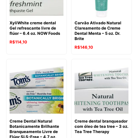
XyliWhite creme dental
Carvão Ativado Natural
Gel refrescante livre de
Clareamento de Creme
flúor – 6.4 oz. NOW Foods
Dental Menta – 5 oz. Dr.
Brite
O
O
R$
114,10
R$
146,10
preço
preço
original
atual
era:
é:
R$149,64.
R$114,10.
Creme Dental Natural
Creme dental branqueador
Botanicamente Brilhante
com óleo de tea tree – 3 oz.
Branqueamento Livre de
Tea Tree Therapy
Flúor SLS-Free – 4.7 oz.