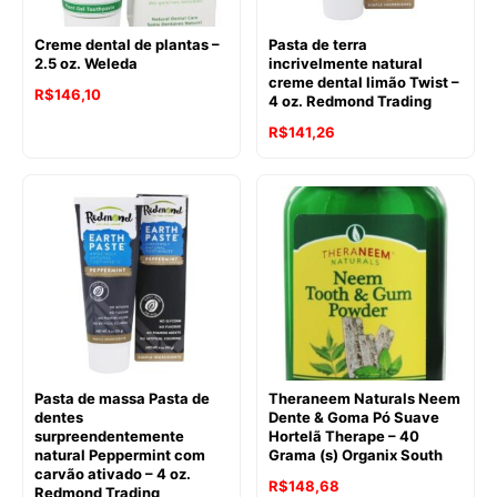
Creme dental de plantas –
Pasta de terra
2.5 oz. Weleda
incrivelmente natural
creme dental limão Twist –
R$
146,10
4 oz. Redmond Trading
O
O
R$
141,26
preço
preço
original
atual
era:
é:
R$146,39.
R$141,26.
Pasta de massa Pasta de
Theraneem Naturals Neem
dentes
Dente & Goma Pó Suave
surpreendentemente
Hortelã Therape – 40
natural Peppermint com
Grama (s) Organix South
carvão ativado – 4 oz.
O
O
R$
148,68
Redmond Trading