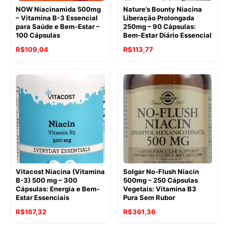
NOW Niacinamida 500mg
Nature’s Bounty Niacina
– Vitamina B-3 Essencial
Liberação Prolongada
para Saúde e Bem-Estar –
250mg – 90 Cápsulas:
100 Cápsulas
Bem-Estar Diário Essencial
O
O
O
O
R$
109,04
R$
113,77
preço
preço
preço
preço
original
atual
original
atual
era:
é:
era:
é:
R$136,87.
R$109,04.
R$129,26.
R$113,77.
Vitacost Niacina (Vitamina
Solgar No-Flush Niacin
B-3) 500 mg – 300
500mg – 250 Cápsulas
Cápsulas: Energia e Bem-
Vegetais: Vitamina B3
Estar Essenciais
Pura Sem Rubor
O
O
R$
167,32
R$
361,36
preço
preço