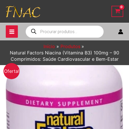
Ir
para
o
conteúdo
Pesquisar
produtos
Início
Produtos
Natural Factors Niacina (Vitamina B3) 100mg – 90
Comprimidos: Saúde Cardiovascular e Bem-Estar
Oferta!