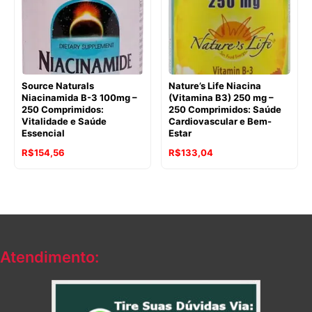
Source Naturals
Nature’s Life Niacina
Niacinamida B-3 100mg –
(Vitamina B3) 250 mg –
250 Comprimidos:
250 Comprimidos: Saúde
Vitalidade e Saúde
Cardiovascular e Bem-
Essencial
Estar
O
O
O
O
R$
154,56
R$
133,04
preço
preço
preço
preço
original
atual
original
atual
era:
é:
era:
é:
R$182,70.
R$154,56.
R$195,46.
R$133,04.
Atendimento: