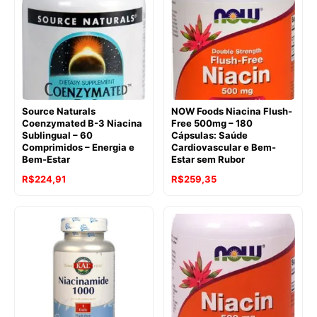
R$188,90.
R$171,15.
Source Naturals
NOW Foods Niacina Flush-
Coenzymated B-3 Niacina
Free 500mg – 180
Sublingual – 60
Cápsulas: Saúde
Comprimidos – Energia e
Cardiovascular e Bem-
Bem-Estar
Estar sem Rubor
O
O
O
O
R$
224,91
R$
259,35
preço
preço
preço
preço
original
atual
original
atual
era:
é:
era:
é:
R$281,14.
R$224,91.
R$356,90.
R$259,35.