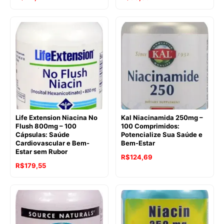
preço
preço
original
atual
era:
é:
R$114,87.
R$98,86.
Life Extension Niacina No
Kal Niacinamida 250mg –
Flush 800mg – 100
100 Comprimidos:
Cápsulas: Saúde
Potencialize Sua Saúde e
Cardiovascular e Bem-
Bem-Estar
Estar sem Rubor
R$
124,69
O
O
R$
179,55
preço
preço
original
atual
era:
é:
R$229,43.
R$179,55.