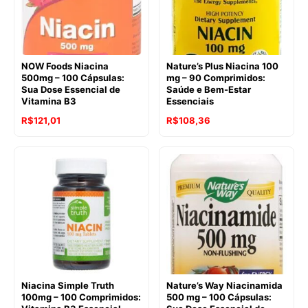
NOW Foods Niacina
Nature’s Plus Niacina 100
500mg – 100 Cápsulas:
mg – 90 Comprimidos:
Sua Dose Essencial de
Saúde e Bem-Estar
Vitamina B3
Essenciais
O
O
O
O
R$
121,01
R$
108,36
preço
preço
preço
preço
original
atual
original
atual
era:
é:
era:
é:
R$152,09.
R$121,01.
R$127,58.
R$108,36.
Niacina Simple Truth
Nature’s Way Niacinamida
100mg – 100 Comprimidos:
500 mg – 100 Cápsulas: