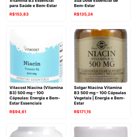
Vitamina B3 Essencial
Sua Dose Essencial de
para Saúde e Bem-Estar
Bem-Estar
O
O
R$
153,83
R$
135,24
preço
preço
original
atual
era:
é:
R$146,84.
R$135,24.
Vitacost Niacina (Vitamina
Solgar Niacina Vitamina
B3) 500 mg – 100
B3 500 mg – 100 Cápsulas
Cápsulas: Energia e Bem-
Vegetais | Energia e Bem-
Estar Essenciais
Estar
O
O
R$
94,61
R$
171,15
preço
preço
original
atual
era:
é: