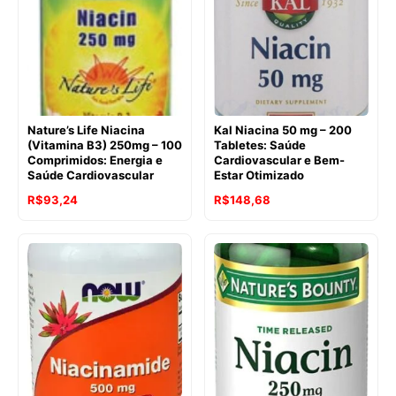
Nature’s Life Niacina
Kal Niacina 50 mg – 200
(Vitamina B3) 250mg – 100
Tabletes: Saúde
Comprimidos: Energia e
Cardiovascular e Bem-
Saúde Cardiovascular
Estar Otimizado
O
O
R$
93,24
R$
148,68
preço
preço
original
atual
era:
é:
R$117,44.
R$93,24.