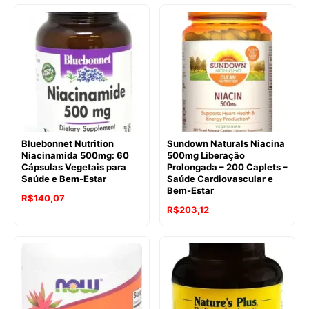
original
atual
era:
é:
R$453,50.
R$361,36.
Bluebonnet Nutrition
Sundown Naturals Niacina
Niacinamida 500mg: 60
500mg Liberação
Cápsulas Vegetais para
Prolongada – 200 Caplets –
Saúde e Bem-Estar
Saúde Cardiovascular e
Bem-Estar
O
O
R$
140,07
O
O
R$
203,12
preço
preço
preço
preço
original
atual
original
atual
era:
é:
era:
é:
R$175,09.
R$140,07.
R$259,51.
R$203,12.