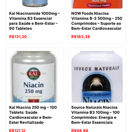
Kal Niacinamida 1000mg –
NOW Foods Niacina
Vitamina B3 Essencial
Vitamina B-3 500mg – 250
para Saúde e Bem-Estar –
Comprimidos – Suporte ao
90 Tabletes
Bem-Estar Cardiovascular
O
O
O
O
R$
131,20
R$
163,38
preço
preço
preço
preço
original
atual
original
atual
era:
é:
era:
é:
R$179,50.
R$131,20.
R$241,40.
R$163,38.
Kal Niacina 250 mg – 100
Source Naturals Niacina
Tablets: Saúde
Vitamina B3 100mg – 100
Cardiovascular e Bem-
Comprimidos: Energia e
Estar Revitalizado
Bem-Estar Essenciais
O
O
R$
121,12
R$
98,86