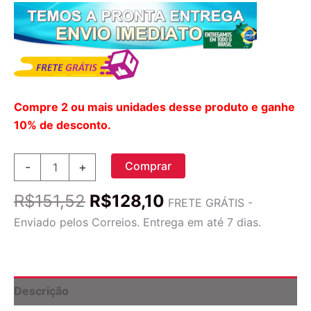
Compre 2 ou mais unidades desse produto e ganhe
10% de desconto.
Natural
Comprar
-
+
Factors
Niacina
O
O
R$
151,52
R$
128,10
(Vitamina
FRETE GRÁTIS -
preço
preço
B3)
Enviado pelos Correios. Entrega em até 7 dias.
100mg
original
atual
-
era:
é:
90
R$151,52.
R$128,10.
Comprimidos:
Saúde
Descrição
Cardiovascular