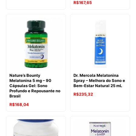
O
O
R$
167,65
preço
preço
original
atual
era:
é:
R$204,74.
R$167,65.
Nature’s Bounty
Dr. Mercola Melatonina
Melatonina 5 mg – 90
Spray – Melhora do Sono e
Cápsulas Gel: Sono
Bem-Estar Natural 25 mL
Profundo e Repousante no
R$
235,32
Brasil
R$
168,04