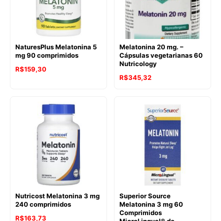
NaturesPlus Melatonina 5
Melatonina 20 mg. –
mg 90 comprimidos
Cápsulas vegetarianas 60
Nutricology
R$
159,30
R$
345,32
Nutricost Melatonina 3 mg
Superior Source
240 comprimidos
Melatonina 3 mg 60
Comprimidos
R$
163,73
MicroLingual® de