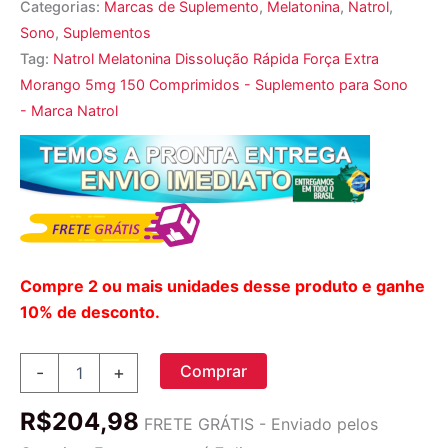
Categorias:
Marcas de Suplemento
,
Melatonina
,
Natrol
,
Sono
,
Suplementos
Tag:
Natrol Melatonina Dissolução Rápida Força Extra
Morango 5mg 150 Comprimidos - Suplemento para Sono
- Marca Natrol
Compre 2 ou mais unidades desse produto e ganhe
10% de desconto.
Natrol,
Comprar
-
+
Melatonina,
Dissolução
R$
204,98
Rápida,
FRETE GRÁTIS - Enviado pelos
Força