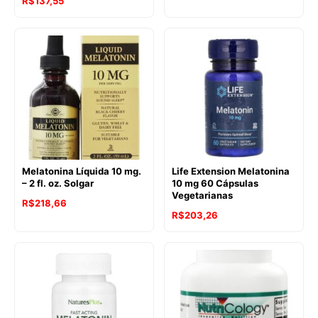
R$
137,55
Melatonina Líquida 10 mg.
Life Extension Melatonina
– 2 fl. oz. Solgar
10 mg 60 Cápsulas
Vegetarianas
R$
218,66
R$
203,26