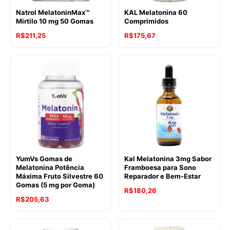
Natrol MelatoninMax™
KAL Melatonina 60
Mirtilo 10 mg 50 Gomas
Comprimidos
R$
211,25
R$
175,67
YumVs Gomas de
Kal Melatonina 3mg Sabor
Melatonina Potência
Framboesa para Sono
Máxima Fruto Silvestre 60
Reparador e Bem-Estar
Gomas (5 mg por Goma)
R$
180,26
R$
205,63