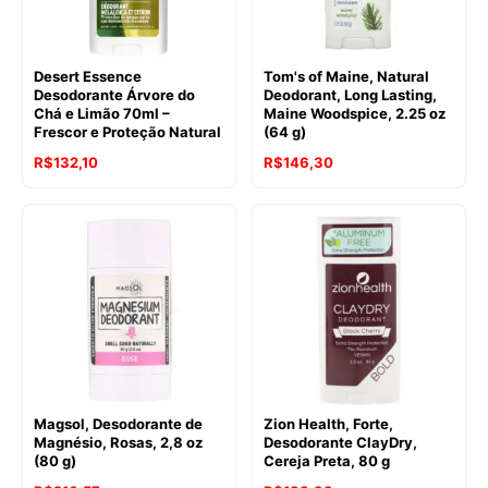
Desert Essence
Tom's of Maine, Natural
Desodorante Árvore do
Deodorant, Long Lasting,
Chá e Limão 70ml –
Maine Woodspice, 2.25 oz
Frescor e Proteção Natural
(64 g)
R$
132,10
R$
146,30
Magsol, Desodorante de
Zion Health, Forte,
Magnésio, Rosas, 2,8 oz
Desodorante ClayDry,
(80 g)
Cereja Preta, 80 g