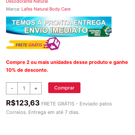
Desodorante Natural
Marca:
Lafes Natural Body Care
Compre 2 ou mais unidades desse produto e ganhe
10% de desconto.
Lafe's
Comprar
-
+
Natural
Body
R$
123,63
Care:
FRETE GRÁTIS - Enviado pelos
Spray
Correios. Entrega em até 7 dias.
Desodorizante
com
Aloe
Vera