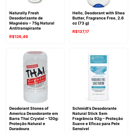
Naturally Fresh
Hello, Deodorant with Shea
Desodorizante de
Butter, Fragrance Free, 2.6
Magnésio – 75g Natural
oz (73 g)
Antitranspirante
R$
137,17
R$
126,46
Deodorant Stones of
Schmidt’s Desodorante
America Desodorante em
Natural Stick Sem
Barra Thai Crystal – 120g:
Fragrância 92g – Proteção
Proteção Natural e
Suave e Eficaz para Pele
Duradoura
Sensível