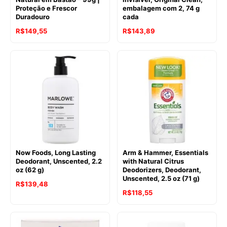
Proteção e Frescor
embalagem com 2, 74 g
Duradouro
cada
R$
149,55
R$
143,89
Now Foods, Long Lasting
Arm & Hammer, Essentials
Deodorant, Unscented, 2.2
with Natural Citrus
oz (62 g)
Deodorizers, Deodorant,
Unscented, 2.5 oz (71 g)
R$
139,48
R$
118,55