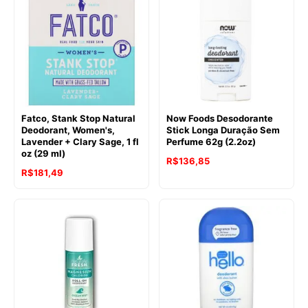
Fatco, Stank Stop Natural
Now Foods Desodorante
Deodorant, Women's,
Stick Longa Duração Sem
Lavender + Clary Sage, 1 fl
Perfume 62g (2.2oz)
oz (29 ml)
R$
136,85
R$
181,49