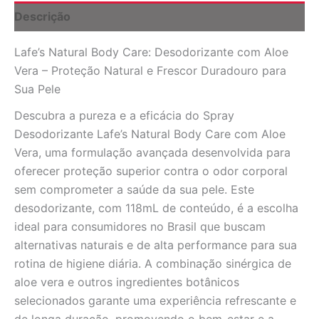
-
Descrição
118mL
(4
Lafe’s Natural Body Care: Desodorizante com Aloe
oz)
quantidade
Vera – Proteção Natural e Frescor Duradouro para
Sua Pele
Descubra a pureza e a eficácia do Spray
Desodorizante Lafe’s Natural Body Care com Aloe
Vera, uma formulação avançada desenvolvida para
oferecer proteção superior contra o odor corporal
sem comprometer a saúde da sua pele. Este
desodorizante, com 118mL de conteúdo, é a escolha
ideal para consumidores no Brasil que buscam
alternativas naturais e de alta performance para sua
rotina de higiene diária. A combinação sinérgica de
aloe vera e outros ingredientes botânicos
selecionados garante uma experiência refrescante e
de longa duração, promovendo o bem-estar e a