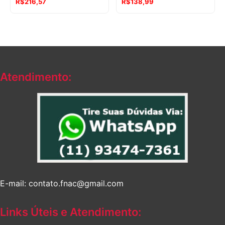
R$
216,57
R$
138,99
Atendimento:
E-mail: contato.fnac@gmail.com
Links Úteis e Atendimento: