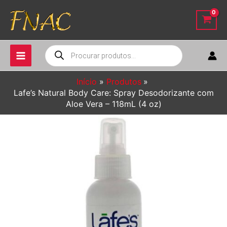
Ir
para
o
conteúdo
Pesquisar
produtos
Início
Produtos
Lafe’s Natural Body Care: Spray Desodorizante com
Aloe Vera – 118mL (4 oz)