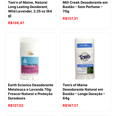
Tom's of Maine, Natural
Mill Creek Desodorante em
Long Lasting Deodorant,
Bastão – Sem Perfume –
Wild Lavender, 2.25 oz (64
70g
g)
R$
137,31
R$
136,47
Earth Science Desodorante
Tom’s of Maine
Melaleuca e Lavanda 70g:
Desodorante Natural em
Frescor Natural e Proteção
Bastão – Longa Duração –
Duradoura
64g
R$
127,02
R$
167,37