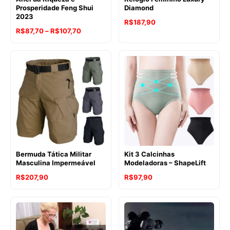
Prosperidade Feng Shui
Diamond
2023
R$
187,90
Faixa
R$
87,70
–
R$
107,70
de
preço:
R$87,70
através
R$107,70
Bermuda Tática Militar
Kit 3 Calcinhas
Masculina Impermeável
Modeladoras – ShapeLift
R$
207,90
R$
97,90