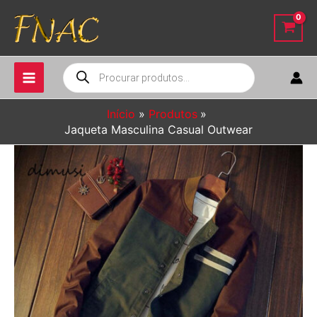
Ir
para
o
conteúdo
Pesquisar
produtos
Início
Produtos
Jaqueta Masculina Casual Outwear