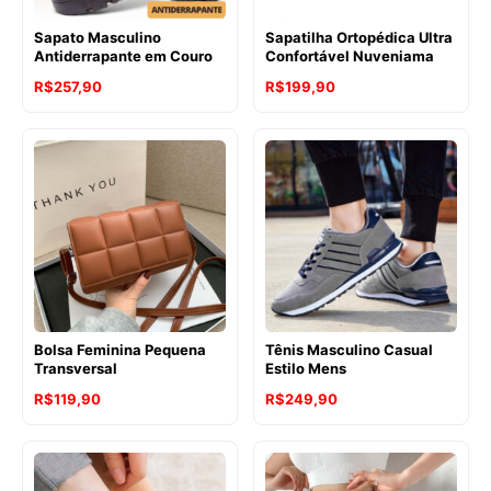
Sapato Masculino
Sapatilha Ortopédica Ultra
Antiderrapante em Couro
Confortável Nuveniama
R$
257,90
R$
199,90
Bolsa Feminina Pequena
Tênis Masculino Casual
Transversal
Estilo Mens
R$
119,90
R$
249,90