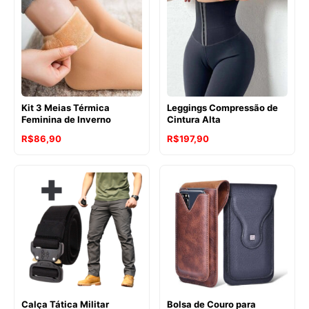
Kit 3 Meias Térmica
Leggings Compressão de
Feminina de Inverno
Cintura Alta
R$
86,90
R$
197,90
Calça Tática Militar
Bolsa de Couro para