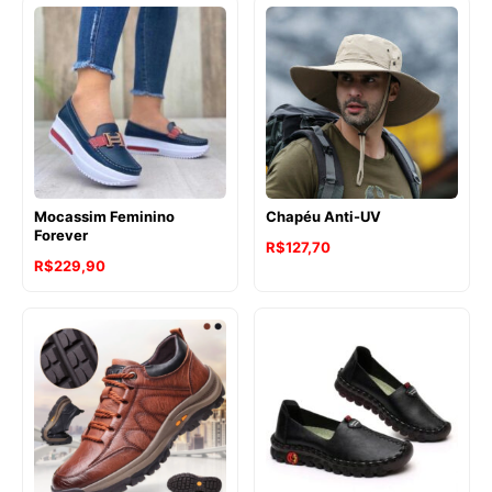
Mocassim Feminino
Chapéu Anti-UV
Forever
R$
127,70
R$
229,90