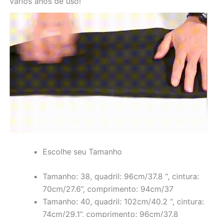
vários anos de uso!
Escolhe seu Tamanho
Tamanho: 38, quadril: 96cm/37.8 “, cintura:
70cm/27.6”, comprimento: 94cm/37
Tamanho: 40, quadril: 102cm/40.2 “, cintura:
74cm/29.1”, comprimento: 96cm/37.8