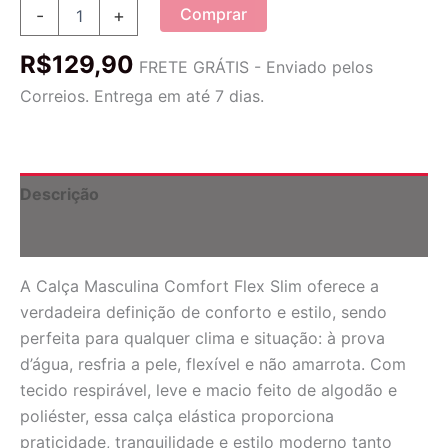
Calça
Comprar
-
+
Masculina
Comfort
R$
129,90
Flex
FRETE GRÁTIS - Enviado pelos
Slim
Correios. Entrega em até 7 dias.
quantidade
Descrição
Informação adicional
A Calça Masculina Comfort Flex Slim oferece a
verdadeira definição de conforto e estilo, sendo
perfeita para qualquer clima e situação: à prova
d’água, resfria a pele, flexível e não amarrota. Com
tecido respirável, leve e macio feito de algodão e
poliéster, essa calça elástica proporciona
praticidade, tranquilidade e estilo moderno tanto