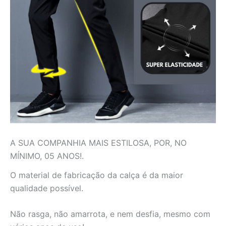
A SUA COMPANHIA MAIS ESTILOSA, POR, NO
MÍNIMO, 05 ANOS!.
O material de fabricação da calça é da maior
qualidade possível.
Não rasga, não amarrota, e nem desfia, mesmo com