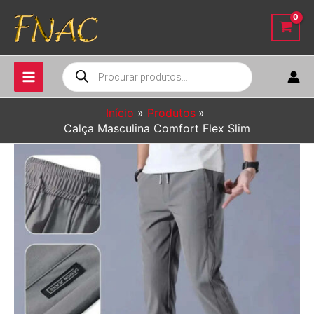
Ir
para
o
conteúdo
Pesquisar
produtos
Início
Produtos
Calça Masculina Comfort Flex Slim