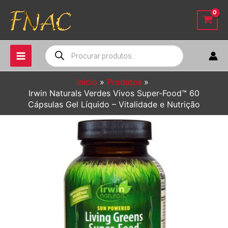
Ir
para
o
conteúdo
Pesquisar
produtos
Início
Produtos
Irwin Naturals Verdes Vivos Super-Food™ 60
Cápsulas Gel Líquido – Vitalidade e Nutrição