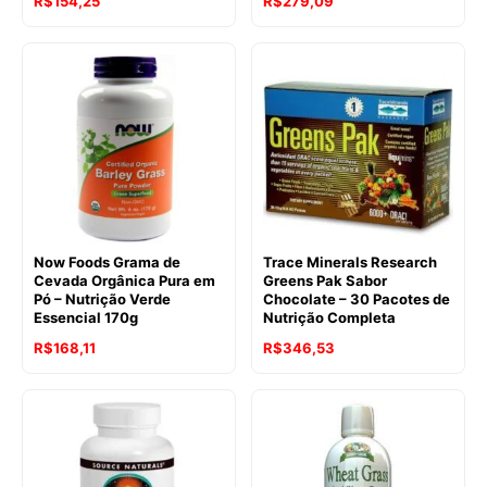
R$
154,25
R$
279,09
Now Foods Grama de
Trace Minerals Research
Cevada Orgânica Pura em
Greens Pak Sabor
Pó – Nutrição Verde
Chocolate – 30 Pacotes de
Essencial 170g
Nutrição Completa
R$
168,11
R$
346,53