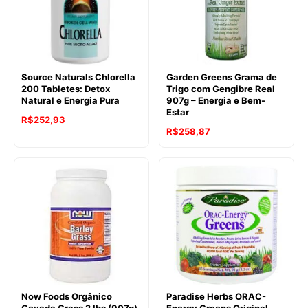
Source Naturals Chlorella
Garden Greens Grama de
200 Tabletes: Detox
Trigo com Gengibre Real
Natural e Energia Pura
907g – Energia e Bem-
Estar
R$
252,93
R$
258,87
Now Foods Orgânico
Paradise Herbs ORAC-
Cevada Grass 2 lbs (907g)
Energy Greens Original