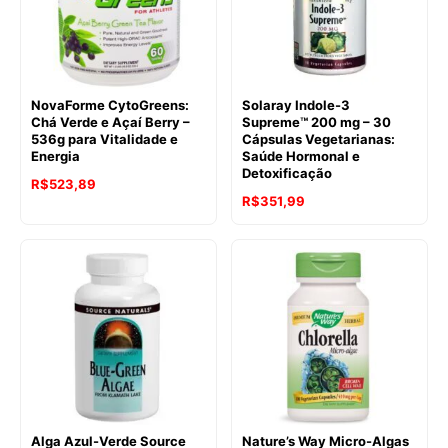
NovaForme CytoGreens:
Solaray Indole-3
Chá Verde e Açaí Berry –
Supreme™ 200 mg – 30
536g para Vitalidade e
Cápsulas Vegetarianas:
Energia
Saúde Hormonal e
Detoxificação
R$
523,89
R$
351,99
Alga Azul-Verde Source
Nature’s Way Micro-Algas