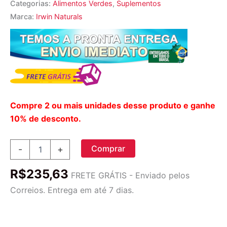
Categorias:
Alimentos Verdes
,
Suplementos
Marca:
Irwin Naturals
Compre 2 ou mais unidades desse produto e ganhe
10% de desconto.
Irwin
Comprar
-
+
Naturals
Verdes
R$
235,63
Vivos
FRETE GRÁTIS - Enviado pelos
Super-
Correios. Entrega em até 7 dias.
Food™
60
Cápsulas
Gel