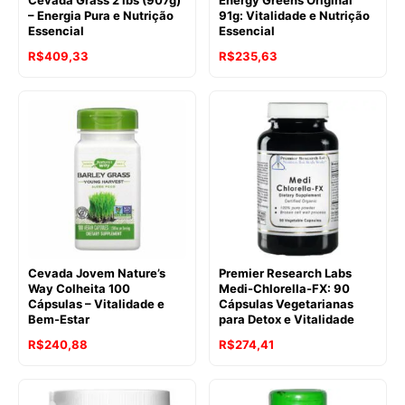
– Energia Pura e Nutrição
91g: Vitalidade e Nutrição
Essencial
Essencial
R$
409,33
R$
235,63
Cevada Jovem Nature’s
Premier Research Labs
Way Colheita 100
Medi-Chlorella-FX: 90
Cápsulas – Vitalidade e
Cápsulas Vegetarianas
Bem-Estar
para Detox e Vitalidade
R$
240,88
R$
274,41