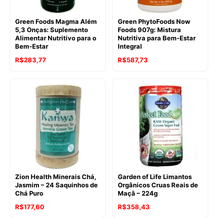
Green Foods Magma Além
Green PhytoFoods Now
5,3 Onças: Suplemento
Foods 907g: Mistura
Alimentar Nutritivo para o
Nutritiva para Bem-Estar
Bem-Estar
Integral
R$
283,77
R$
587,73
Zion Health Minerais Chá,
Garden of Life Limantos
Jasmim – 24 Saquinhos de
Orgânicos Cruas Reais de
Chá Puro
Maçã – 224g
R$
177,60
R$
358,43