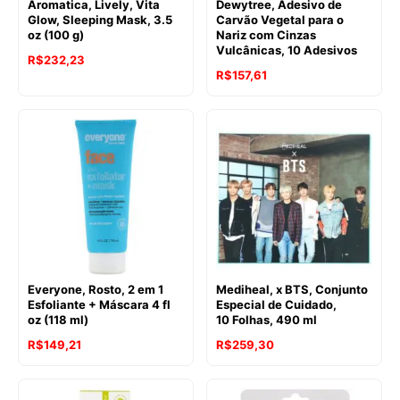
Aromatica, Lively, Vita
Dewytree, Adesivo de
Glow, Sleeping Mask, 3.5
Carvão Vegetal para o
oz (100 g)
Nariz com Cinzas
Vulcânicas, 10 Adesivos
R$
232,23
R$
157,61
Everyone, Rosto, 2 em 1
Mediheal, x BTS, Conjunto
Esfoliante + Máscara 4 fl
Especial de Cuidado,
oz (118 ml)
10 Folhas, 490 ml
R$
149,21
R$
259,30