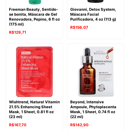
Freeman Beauty, Sentido-
Giovanni, Detox System,
se bonita, Máscara de Gel
Máscara Facial
Renovadora, Pepino, 6 fl oz
Purificadora, 4 oz (113 g)
(175 ml)
R$
156,07
R$
129,71
Wishtrend, Natural Vitamin
Beyond, Intensive
21.5% Enhancing Sheet
Ampoule, Phytoplacenta
Mask, 1 Sheet, 0.81 fl oz
Mask, 1 Sheet, 0.74 fl oz
(23 ml)
(22 ml)
R$
167,70
R$
142,90