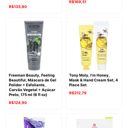
R$
169,51
R$
135,80
Freeman Beauty, Feeling
Tony Moly, I'm Honey,
Beautiful, Máscara de Gel
Mask & Hand Cream Set, 4
Polidor + Esfoliante,
Piece Set
Carvão Vegetal + Açúcar
R$
212,79
Preto, 175 ml (6 fl oz)
R$
124,90