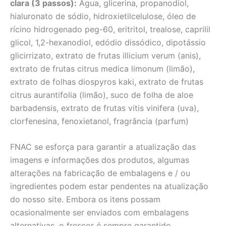
clara (3 passos):
Água, glicerina, propanodiol,
hialuronato de sódio, hidroxietilcelulose, óleo de
rícino hidrogenado peg-60, eritritol, trealose, caprilil
glicol, 1,2-hexanodiol, edódio dissódico, dipotássio
glicirrizato, extrato de frutas illicium verum (anis),
extrato de frutas citrus medica limonum (limão),
extrato de folhas diospyros kaki, extrato de frutas
citrus aurantifolia (limão), suco de folha de aloe
barbadensis, extrato de frutas vitis vinifera (uva),
clorfenesina, fenoxietanol, fragrância (parfum)
FNAC se esforça para garantir a atualização das
imagens e informações dos produtos, algumas
alterações na fabricação de embalagens e / ou
ingredientes podem estar pendentes na atualização
do nosso site. Embora os itens possam
ocasionalmente ser enviados com embalagens
alternativas, o frescor é sempre garantido.