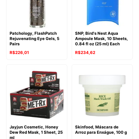
Patchology, FlashPatch
SNP, Bird's Nest Aqua
Rejuvenating Eye Gels, 5
Ampoule Mask, 10 Sheets,
Pairs
0.84 fl oz (25 ml) Each
R$
226,01
R$
234,62
Jayjun Cosmetic, Honey
Skinfood, Máscara de
Dew Red Mask, 1 Sheet, 25
Arroz para Enxágue, 100 g
ml