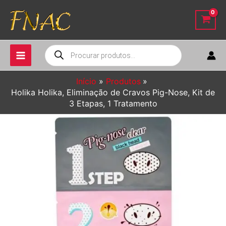
Ir
para
o
conteúdo
Pesquisar
produtos
Início
Produtos
Holika Holika, Eliminação de Cravos Pig-Nose, Kit de
3 Etapas, 1 Tratamento