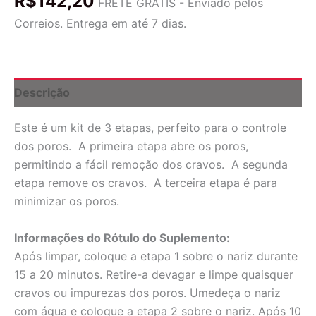
R$
142,20
de
FRETE GRÁTIS - Enviado pelos
Cravos
Correios. Entrega em até 7 dias.
Pig-
Nose,
Kit
de
3
Descrição
Etapas,
1
Este é um kit de 3 etapas, perfeito para o controle
Tratamento
quantidade
dos poros. A primeira etapa abre os poros,
permitindo a fácil remoção dos cravos. A segunda
etapa remove os cravos. A terceira etapa é para
minimizar os poros.
Informações do Rótulo do Suplemento:
Após limpar, coloque a etapa 1 sobre o nariz durante
15 a 20 minutos. Retire-a devagar e limpe quaisquer
cravos ou impurezas dos poros. Umedeça o nariz
com água e coloque a etapa 2 sobre o nariz. Após 10