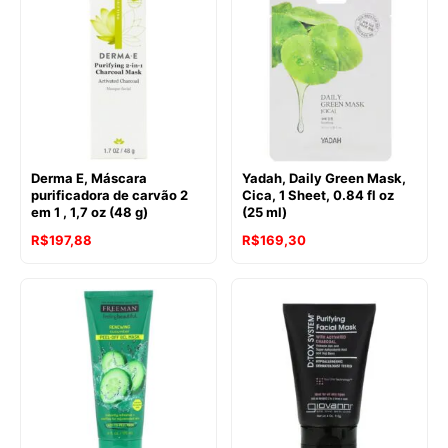
Derma E, Máscara
Yadah, Daily Green Mask,
purificadora de carvão 2
Cica, 1 Sheet, 0.84 fl oz
em 1 , 1,7 oz (48 g)
(25 ml)
R$
197,88
R$
169,30