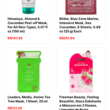
Himalaya, Almond &
Blithe, Blue Zone Marine,
Cucumber Peel-off Mask,
Intensive Mask, Sea
For All Skin Types, 5.07 fl
Cucumber, 8 Sheets, 0.88
oz (150 ml)
oz (25 g) Each
R$
147,40
R$
251,94
Leaders, Mediu, Amino Tea
Freeman Beauty, Feeling
Tree Mask, 1 Sheet, 25 ml
Beautiful, Disco Esfoliante
e Máscara em 2 Passos,
R$
127,20
Limpador de Poros,