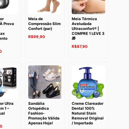
or
Meia de
Meia Térmica
 À Prova
Compressão Slim
Aveludada
Confort (par)
Ultraconfort® |
Max
COMPRE 1 LEVE 3
R$
99,90
ento
🎁
R$
87,90
0
r Ultra
Sandália
Creme Clareador
m 1 –
Ortopédica
Dental 100%
ual
Fashion-
Natural Stain
Promoção Válida
Removal Original
Apenas Hoje!
/ Importado
50