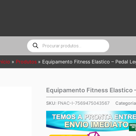
Pesquisar
produtos
nício
Produtos
Equipamento Fitness Elastico – Pedal Le
Equipamento Fitness Elastico 
SKU:
FNAC-I-7569475043567
Categori