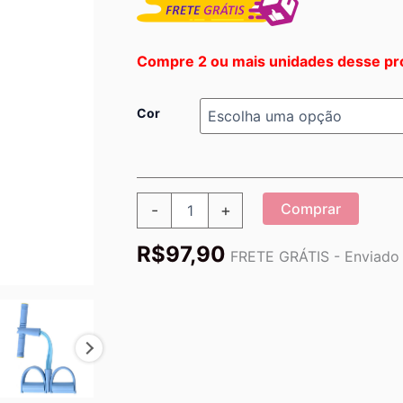
Compre 2 ou mais unidades desse pr
Cor
Equipamento
Comprar
-
+
Fitness
Elastico
R$
97,90
-
FRETE GRÁTIS - Enviado p
Pedal
Leg
quantidade