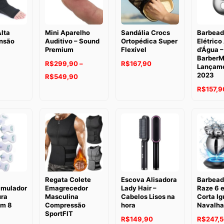
lta
Mini Aparelho
Sandália Crocs
Barbead
nsão
Auditivo – Sound
Ortopédica Super
Elétrico
Premium
Flexível
d’Água –
Barber
R$
299,90
–
R$
167,90
Lançam
2023
Faixa
R$
549,90
de
R$
157,9
preço:
R$299,90
através
R$549,90
Regata Colete
Escova Alisadora
Barbeado
imulador
Emagrecedor
Lady Hair –
Raze 6 e
ra
Masculina
Cabelos Lisos na
Corta Ig
om 8
Compressão
hora
Navalha
SportFIT
R$
149,90
R$
247,