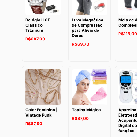
Relógio LIGE –
Luva Magnética
Meia de A
Clássico
de Compressão
Compree
Titanium
para Alívio de
R$
116,00
Dores
R$
687,00
R$
69,70
Colar Feminino |
Toalha Mágica
Aparelho
Vintage Punk
Eletroest
R$
87,00
Acupuntu
R$
67,90
Digital c
funções