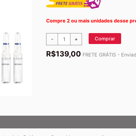
Compre 2 ou mais unidades desse pr
BeYoung
Comprar
-
+
-
Potencializador
R$
139,00
de
FRETE GRÁTIS - Enviado
Colágeno
e
Ceramida
quantidade