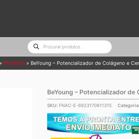
Pesquisar
produtos
Produtos
BeYoung – Potencializador de Colágeno e Ce
BeYoung – Potencializador de
SKU:
FNAC-E-6923170611315
Categoria