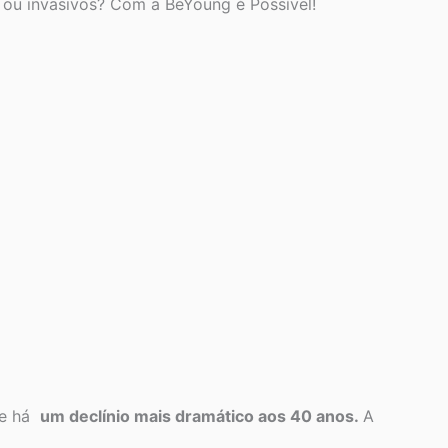
ou invasivos? Com a BeYoung é Possível!
e há
um declínio mais dramático aos 40 anos.
A