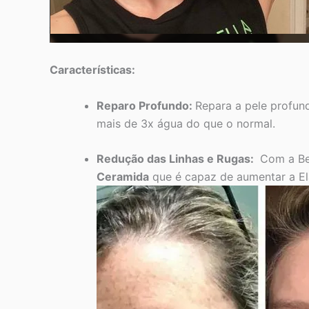
Características:
Reparo Profundo:
Repara a pele profun
mais de 3x água do que o normal.
Redução das Linhas e Rugas:
Com a BeY
Ceramida
que é capaz de aumentar a Ela