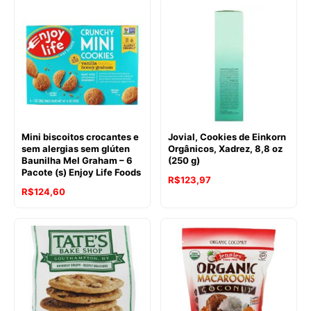
original
atual
era:
é:
era:
é:
R$136,83.
R$130,03.
R$151,62.
R$135,58.
Mini biscoitos crocantes e
Jovial, Cookies de Einkorn
sem alergias sem glúten
Orgânicos, Xadrez, 8,8 oz
Baunilha Mel Graham – 6
(250 g)
Pacote (s) Enjoy Life Foods
R$
123,97
R$
124,60