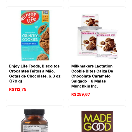
Enjoy Life Foods, Biscoitos
Milkmakers Lactation
Crocantes Feitos à Mão,
Cookie Bites Caixa De
Gotas de Chocolate, 6,3 oz
Chocolate Caramelo
(179 g)
Salgado – 6 Malas
Munchkin Inc.
R$
112,75
O
O
R$
259,67
preço
preço
original
atual
era:
é:
R$293,71.
R$259,67.