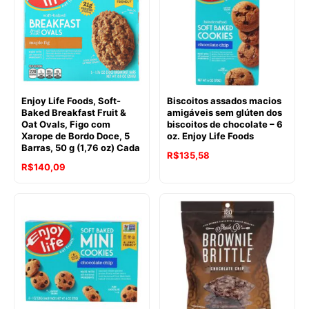
R$151,62.
R$135,58.
Enjoy Life Foods, Soft-
Biscoitos assados macios
Baked Breakfast Fruit &
amigáveis sem glúten dos
Oat Ovals, Figo com
biscoitos de chocolate – 6
Xarope de Bordo Doce, 5
oz. Enjoy Life Foods
Barras, 50 g (1,76 oz) Cada
O
O
R$
135,58
R$
140,09
preço
preço
original
atual
era:
é:
R$151,62.
R$135,58.