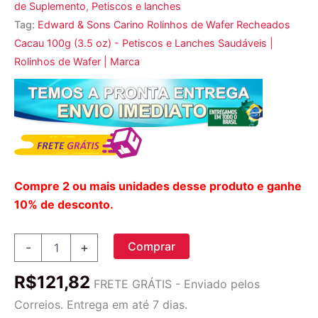
de Suplemento
,
Petiscos e lanches
Tag:
Edward & Sons Carino Rolinhos de Wafer Recheados
Cacau 100g (3.5 oz) - Petiscos e Lanches Saudáveis |
Rolinhos de Wafer | Marca
Compre 2 ou mais unidades desse produto e ganhe
10% de desconto.
Edward
Comprar
-
+
&
Sons,
R$
121,82
Carino
FRETE GRÁTIS - Enviado pelos
Rolinhos
Correios. Entrega em até 7 dias.
de