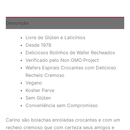
Wafer
Recheados,
Cacau,
3,5
Descrição
oz
(100
Livre de Glúten e Laticínios
g)
quantidade
Desde 1978
Deliciosos Rolinhos de Wafer Recheados
Verificado pelo Non GMO Project
Wafers Espirais Crocantes com Delicioso
Recheio Cremoso
Vegano
Kosher Parve
Sem Glúten
Conveniência sem Compromisso
Carino são bolachas enroladas crocantes e com um
recheio cremoso que com certeza seus amigos e