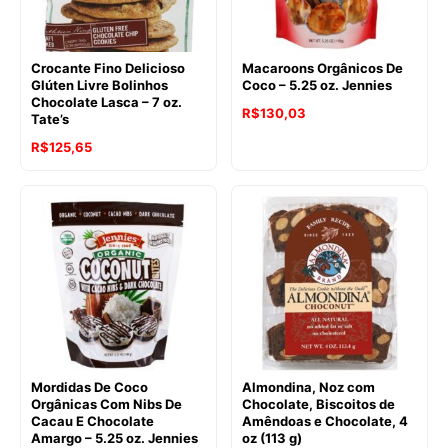
Crocante Fino Delicioso
Macaroons Orgânicos De
Glúten Livre Bolinhos
Coco – 5.25 oz. Jennies
Chocolate Lasca – 7 oz.
O
O
R$
130,03
Tate’s
preço
preço
R$
125,65
original
atual
era:
é:
R$136,83.
R$130,03.
Mordidas De Coco
Almondina, Noz com
Orgânicas Com Nibs De
Chocolate, Biscoitos de
Cacau E Chocolate
Amêndoas e Chocolate, 4
Amargo – 5.25 oz. Jennies
oz (113 g)