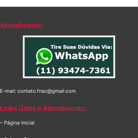
era:
é:
R$132,57.
R$126,03.
Atendimento:
E-mail: contato.fnac@gmail.com
Links Úteis e Atendimento:
– Página Inicial