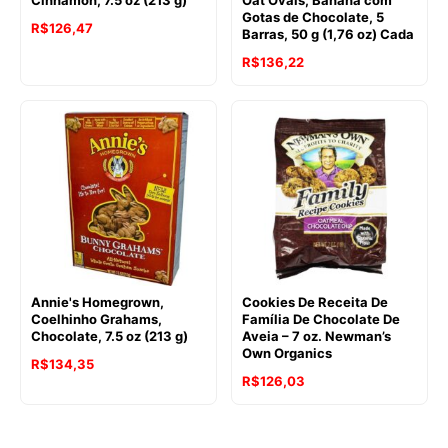
Gotas de Chocolate, 5
R$
126,47
Barras, 50 g (1,76 oz) Cada
R$
136,22
Annie's Homegrown,
Cookies De Receita De
Coelhinho Grahams,
Família De Chocolate De
Chocolate, 7.5 oz (213 g)
Aveia – 7 oz. Newman’s
Own Organics
R$
134,35
O
O
R$
126,03
preço
preço
original
atual