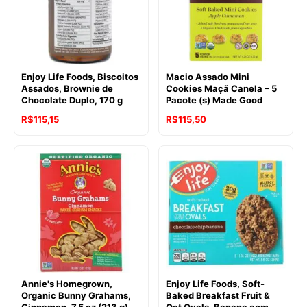
Enjoy Life Foods, Biscoitos
Macio Assado Mini
Assados, Brownie de
Cookies Maçã Canela – 5
Chocolate Duplo, 170 g
Pacote (s) Made Good
R$
115,15
R$
115,50
Annie's Homegrown,
Enjoy Life Foods, Soft-
Organic Bunny Grahams,
Baked Breakfast Fruit &
Cinnamon, 7.5 oz (213 g)
Oat Ovals, Banana com