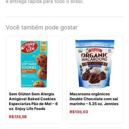
e entrega rápida para todo o Brasil.
Você também pode gostar
Sem Glúten Sem Alergia
Macaroons orgânicos
Amigável Baked Cookies
Double Chocolate com sal
Especiarias Pão de Mel – 6
marinho – 5.25 oz. Jennies
oz. Enjoy Life Foods
O
O
R$
130,03
O
O
R$
135,58
preço
preço
preço
preço
original
atual