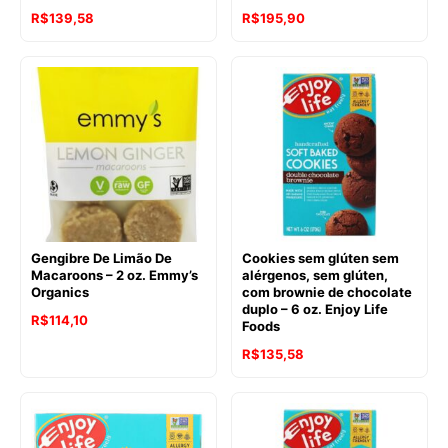
O
O
R$
139,58
R$
195,90
preço
preço
original
atual
era:
é:
R$146,85.
R$139,58.
Gengibre De Limão De
Cookies sem glúten sem
Macaroons – 2 oz. Emmy’s
alérgenos, sem glúten,
Organics
com brownie de chocolate
duplo – 6 oz. Enjoy Life
O
O
R$
114,10
Foods
preço
preço
O
O
R$
135,58
original
atual
preço
preço
era:
é:
original
atual
R$120,10.
R$114,10.
era:
é: