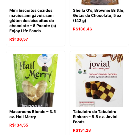
Mini biscoitos cozidos
Sheila G's, Brownie Brittle,
macios amigáveis sem
Gotas de Chocolate, 5 oz
glúten dos biscoitos de
(142 g)
chocolate – 6 Pacote (s)
R$
136,46
Enjoy Life Foods
O
O
R$
136,57
preço
preço
original
atual
era:
é:
R$151,62.
R$136,57.
Macaroons Blonde – 3.5
Tabuleiro de Tabuleiro
oz. Hail Merry
Einkorn – 8.8 oz. Jovial
Foods
R$
134,55
R$
131,28