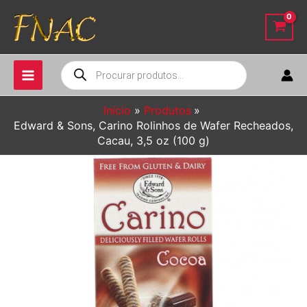
Ir
para
o
conteúdo
Pesquisar
produtos
Início
Produtos
Edward & Sons, Carino Rolinhos de Wafer Recheados,
Cacau, 3,5 oz (100 g)