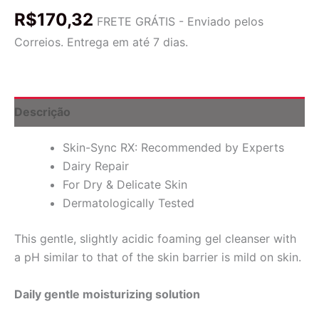
Reparação
R$
170,32
Diária,
FRETE GRÁTIS - Enviado pelos
Limpador
Correios. Entrega em até 7 dias.
Espumante,
5
fl
oz
(150
Descrição
ml)
quantidade
Skin-Sync RX: Recommended by Experts
Dairy Repair
For Dry & Delicate Skin
Dermatologically Tested
This gentle, slightly acidic foaming gel cleanser with
a pH similar to that of the skin barrier is mild on skin.
Daily gentle moisturizing solution