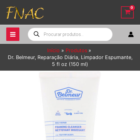
Ir
para
o
conteúdo
Pesquisar
produtos
Início
Produtos
Dr. Belmeur, Reparação Diária, Limpador Espumante,
5 fl oz (150 ml)