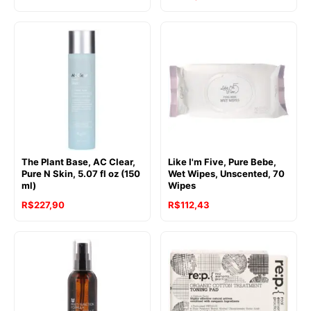
The Plant Base, AC Clear,
Like I'm Five, Pure Bebe,
Pure N Skin, 5.07 fl oz (150
Wet Wipes, Unscented, 70
ml)
Wipes
R$
227,90
R$
112,43