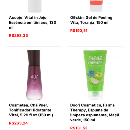
Accoje, Vital in Jeju,
G9skin, Gel de Peeling
Essência em tônicos, 130
Vita, Toranja, 150 ml
ml
R$
150,51
R$
298,33
Cosmetea, Chá Puer,
Doori Cosmetics, Farms
Tonificador Hidratante
Therapy, Espuma de
Vital, 5,29 fl oz (150 ml)
limpeza espumante, Maçã
verde, 150 ml
R$
263,24
R$
131,53