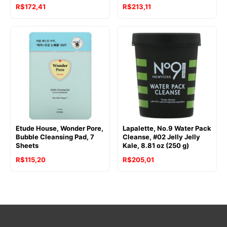
R$
172,41
R$
213,11
Etude House, Wonder Pore,
Lapalette, No.9 Water Pack
Bubble Cleansing Pad, 7
Cleanse, #02 Jelly Jelly
Sheets
Kale, 8.81 oz (250 g)
R$
115,20
R$
205,01