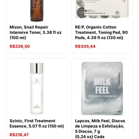
Mizon, Snail Repair
RE:P, Organic Cotton
Intensive Toner, 3.38 fl oz
Treatment, Toning Pad, 90
(100 ml)
Pads, 4.39 fl oz (130 ml)
R$
236,50
R$
305,44
Scinic, First Treatment
Lapcos, Milk Feel, Discos
Essence, 5.07 fl oz (150 ml)
de Limpeza e Esfoliação,
5 Discos, 7 g
R$
218,47
(0,24 oz) Cada