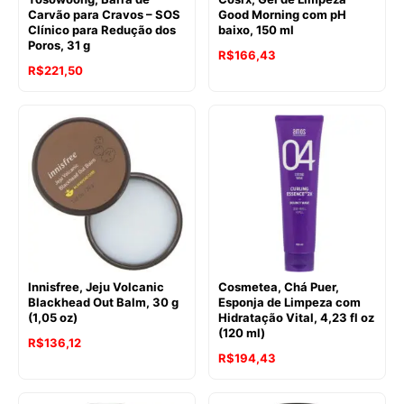
Carvão para Cravos – SOS
Good Morning com pH
Clínico para Redução dos
baixo, 150 ml
Poros, 31 g
R$
166,43
R$
221,50
Innisfree, Jeju Volcanic
Cosmetea, Chá Puer,
Blackhead Out Balm, 30 g
Esponja de Limpeza com
(1,05 oz)
Hidratação Vital, 4,23 fl oz
(120 ml)
R$
136,12
R$
194,43