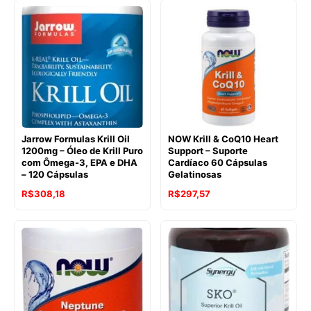
original
atual
original
atual
era:
é:
era:
é:
R$265,07.
R$198,03.
R$468,62.
R$353,90.
Jarrow Formulas Krill Oil
NOW Krill & CoQ10 Heart
1200mg – Óleo de Krill Puro
Support – Suporte
com Ômega-3, EPA e DHA
Cardíaco 60 Cápsulas
– 120 Cápsulas
Gelatinosas
O
O
O
O
R$
308,18
R$
297,57
preço
preço
preço
preço
original
atual
original
atual
era:
é:
era:
é:
R$537,18.
R$308,18.
R$401,52.
R$297,57.