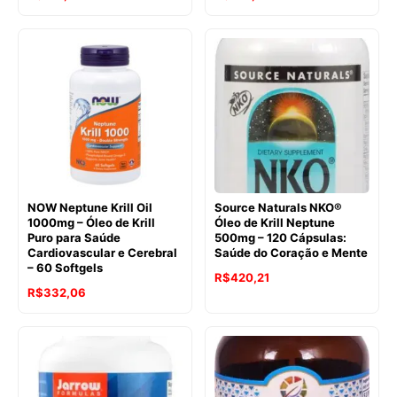
preço
preço
preço
preço
original
atual
original
atual
era:
é:
era:
é:
R$226,17.
R$153,30.
R$241,24.
R$198,29.
NOW Neptune Krill Oil
Source Naturals NKO®
1000mg – Óleo de Krill
Óleo de Krill Neptune
Puro para Saúde
500mg – 120 Cápsulas:
Cardiovascular e Cerebral
Saúde do Coração e Mente
– 60 Softgels
O
O
R$
420,21
O
O
R$
332,06
preço
preço
preço
preço
original
atual
original
atual
era:
é:
era:
é:
R$529,62.
R$420,21.
R$503,90.
R$332,06.