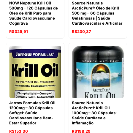
NOW Neptune Krill Oil
Source Naturals
500mg – 120 Cápsulas de
ArcticPure® Óleo de Krill
Óleo de Krill Puro para
500 mg – 60 Cápsulas
Saúde Cardiovascular e
Gelatinosas | Saúde
Cognitiva
Cardiovascular e Articular
O
O
O
O
R$
329,91
R$
230,37
preço
preço
preço
preço
original
atual
original
atual
era:
é:
era:
é:
R$511,82.
R$329,91.
R$257,51.
R$230,37.
Jarrow Formulas Krill Oil
Source Naturals
1200mg – 30 Cápsulas
ArcticPure® Krill Oil
Softgel: Saúde
1000mg – 30 Cápsulas:
Cardiovascular e Bem-
Saúde Cardíaca e
Estar Superior
Inflamação
O
O
O
O
R$
153,30
R$
198,29