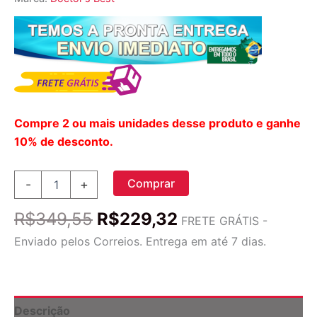
Compre 2 ou mais unidades desse produto e ganhe
10% de desconto.
Doctor's
Comprar
-
+
Best
Krill
O
O
R$
349,55
R$
229,32
Enhanced
FRETE GRÁTIS -
preço
preço
com
Enviado pelos Correios. Entrega em até 7 dias.
DHA
original
atual
&
era:
é:
EPA
R$349,55.
R$229,32.
-
60
Descrição