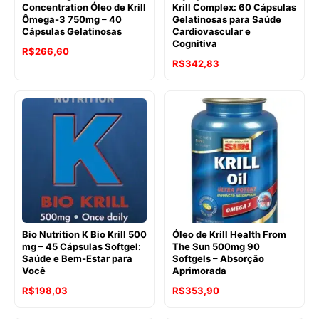
Concentration Óleo de Krill
Krill Complex: 60 Cápsulas
Ômega-3 750mg – 40
Gelatinosas para Saúde
Cápsulas Gelatinosas
Cardiovascular e
Cognitiva
O
O
R$
266,60
O
O
R$
342,83
preço
preço
preço
preço
original
atual
original
atual
era:
é:
era:
é:
R$283,40.
R$266,60.
R$437,22.
R$342,83.
Bio Nutrition K Bio Krill 500
Óleo de Krill Health From
mg – 45 Cápsulas Softgel:
The Sun 500mg 90
Saúde e Bem-Estar para
Softgels – Absorção
Você
Aprimorada
O
O
O
O
R$
198,03
R$
353,90
preço
preço
preço
preço