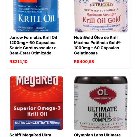
Jarrow Formulas Krill Oil
NutriGold Óleo de Krill
1200mg – 60 Cápsulas:
Máxima Potência Gold®
Saúde Cardiovascular e
1000mg – 60 Cápsulas
Bem-Estar Otimizado
Gelatinosas
O
O
O
O
R$
214,10
R$
400,58
preço
preço
preço
preço
original
atual
original
atual
era:
é:
era:
é:
R$320,83.
R$214,10.
R$478,64.
R$400,58.
Schiff MegaRed Ultra
Olympian Labs Ultimate