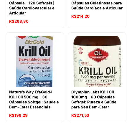
Cápsula – 120 Softgels |
Cápsulas Gelatinosas para
Saúde Cardiovascular e
Saúde Cardíaca e Articular
Articular
O
O
R$
214,20
O
O
R$
268,80
preço
preço
preço
preço
original
atual
original
atual
era:
é:
era:
é:
R$311,75.
R$214,20.
R$503,90.
R$268,80.
Nature’s Way EfaGold®
Olympian Labs Krill Oil
Krill Oil 500 mg – 30
1000mg – 60 Cápsulas
Cápsulas Softgel: Saúde e
Softgel: Pureza e Saúde
Bem-Estar Essenciais
para Seu Bem-Estar
O
O
O
O
R$
198,29
R$
271,53
preço
preço
preço
preço
original
atual
original
atual