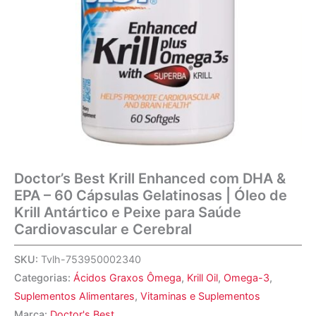
Doctor’s Best Krill Enhanced com DHA &
EPA – 60 Cápsulas Gelatinosas | Óleo de
Krill Antártico e Peixe para Saúde
Cardiovascular e Cerebral
SKU:
Tvlh-753950002340
Categorias:
Ácidos Graxos Ômega
,
Krill Oil
,
Omega-3
,
Suplementos Alimentares
,
Vitaminas e Suplementos
Marca:
Doctor's Best