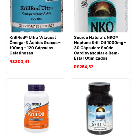
KrillRed® Ultra Vitacost
Source Naturals NKO®
Ômega-3 Ácidos Graxos –
Neptune Krill Oil 1000mg –
100mg – 120 Cápsulas
30 Cápsulas: Saúde
Gelatinosas
Cardiovascular e Bem-
Estar Otimizados
R$
300,41
O
O
R$
254,57
preço
preço
original
atual
era:
é:
R$311,64.
R$254,57.