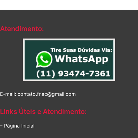
era:
é:
era:
é:
R$265,55.
R$198,29.
R$392,60.
R$271,53.
Atendimento:
E-mail: contato.fnac@gmail.com
Links Úteis e Atendimento:
– Página Inicial