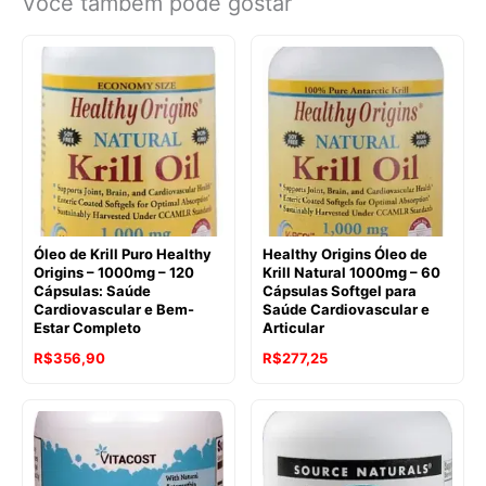
Você também pode gostar
Óleo de Krill Puro Healthy
Healthy Origins Óleo de
Origins – 1000mg – 120
Krill Natural 1000mg – 60
Cápsulas: Saúde
Cápsulas Softgel para
Cardiovascular e Bem-
Saúde Cardiovascular e
Estar Completo
Articular
O
O
O
O
R$
356,90
R$
277,25
preço
preço
preço
preço
original
atual
original
atual
era:
é:
era:
é:
R$734,95.
R$356,90.
R$461,90.
R$277,25.