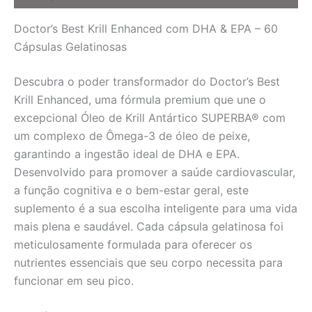
Cápsulas
Gelatinosas
Doctor’s Best Krill Enhanced com DHA & EPA – 60
|
Óleo
Cápsulas Gelatinosas
de
Krill
Descubra o poder transformador do Doctor’s Best
Antártico
Krill Enhanced, uma fórmula premium que une o
e
Peixe
excepcional Óleo de Krill Antártico SUPERBA® com
para
um complexo de Ômega-3 de óleo de peixe,
Saúde
garantindo a ingestão ideal de DHA e EPA.
Cardiovascular
e
Desenvolvido para promover a saúde cardiovascular,
Cerebral
a função cognitiva e o bem-estar geral, este
quantidade
suplemento é a sua escolha inteligente para uma vida
mais plena e saudável. Cada cápsula gelatinosa foi
meticulosamente formulada para oferecer os
nutrientes essenciais que seu corpo necessita para
funcionar em seu pico.