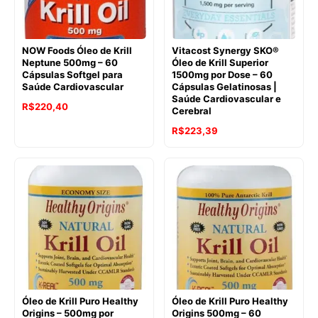
NOW Foods Óleo de Krill
Vitacost Synergy SKO®
Neptune 500mg – 60
Óleo de Krill Superior
Cápsulas Softgel para
1500mg por Dose – 60
Saúde Cardiovascular
Cápsulas Gelatinosas |
Saúde Cardiovascular e
O
O
R$
220,40
Cerebral
preço
preço
R$
223,39
original
atual
era:
é:
R$321,20.
R$220,40.
Óleo de Krill Puro Healthy
Óleo de Krill Puro Healthy
Origins – 500mg por
Origins 500mg – 60