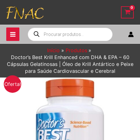
Ir
para
o
conteúdo
Pesquisar
produtos
Início
Produtos
Doctor’s Best Krill Enhanced com DHA & EPA – 60
Cápsulas Gelatinosas | Óleo de Krill Antártico e Peixe
para Saúde Cardiovascular e Cerebral
Oferta!