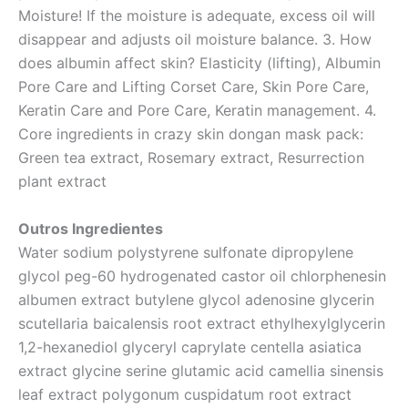
Moisture! If the moisture is adequate, excess oil will
disappear and adjusts oil moisture balance. 3. How
does albumin affect skin? Elasticity (lifting), Albumin
Pore Care and Lifting Corset Care, Skin Pore Care,
Keratin Care and Pore Care, Keratin management. 4.
Core ingredients in crazy skin dongan mask pack:
Green tea extract, Rosemary extract, Resurrection
plant extract
Outros Ingredientes
Water sodium polystyrene sulfonate dipropylene
glycol peg-60 hydrogenated castor oil chlorphenesin
albumen extract butylene glycol adenosine glycerin
scutellaria baicalensis root extract ethylhexylglycerin
1,2-hexanediol glyceryl caprylate centella asiatica
extract glycine serine glutamic acid camellia sinensis
leaf extract polygonum cuspidatum root extract