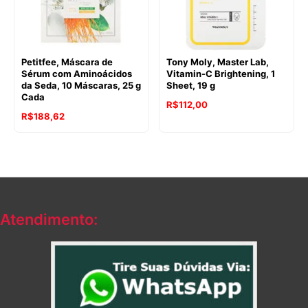
Petitfee, Máscara de
Tony Moly, Master Lab,
Sérum com Aminoácidos
Vitamin-C Brightening, 1
da Seda, 10 Máscaras, 25 g
Sheet, 19 g
Cada
R$
112,00
R$
188,62
Atendimento: