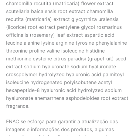
chamomilla recutita (matricaria) flower extract
scutellaria baicalensis root extract chamomilla
recutita (matricaria) extract glycyrrhiza uralensis
(licorice) root extract pentylene glycol rosmarinus
officinalis (rosemary) leaf extract aspartic acid
leucine alanine lysine arginine tyrosine phenylalanine
threonine proline valine isoleucine histidine
methionine cysteine citrus paradisi (grapefruit) seed
extract sodium hyaluronate sodium hyaluronate
crosspolymer hydrolyzed hyaluronic acid palmitoyl
isoleucine hydrogenated polyisobutene acetyl
hexapeptide-8 hyaluronic acid hydrolyzed sodium
hyaluronate anemarrhena asphodeloides root extract
fragrance.
FNAC se esforça para garantir a atualização das
imagens e informações dos produtos, algumas