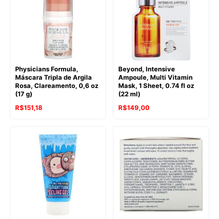
Physicians Formula,
Beyond, Intensive
Máscara Tripla de Argila
Ampoule, Multi Vitamin
Rosa, Clareamento, 0,6 oz
Mask, 1 Sheet, 0.74 fl oz
(17 g)
(22 ml)
R$
151,18
R$
149,00