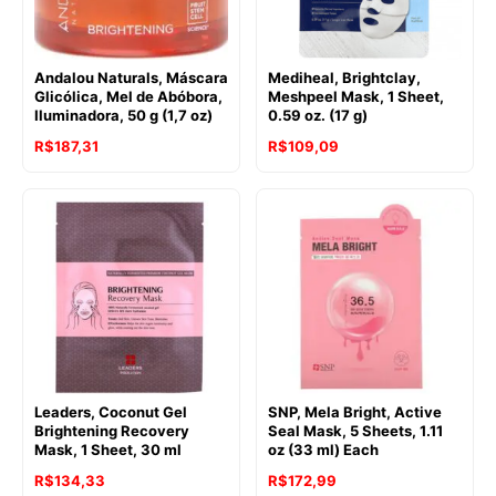
Andalou Naturals, Máscara
Mediheal, Brightclay,
Glicólica, Mel de Abóbora,
Meshpeel Mask, 1 Sheet,
Iluminadora, 50 g (1,7 oz)
0.59 oz. (17 g)
R$
187,31
R$
109,09
Leaders, Coconut Gel
SNP, Mela Bright, Active
Brightening Recovery
Seal Mask, 5 Sheets, 1.11
Mask, 1 Sheet, 30 ml
oz (33 ml) Each
R$
134,33
R$
172,99