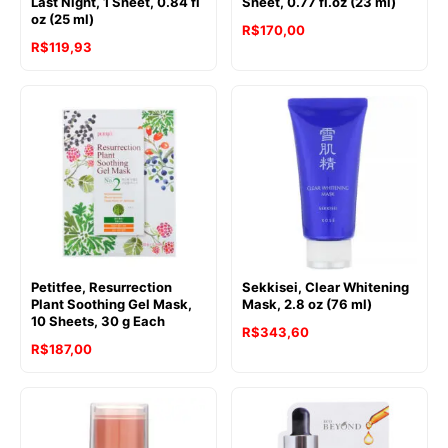
Last Night, 1 Sheet, 0.84 fl
Sheet, 0.77 fl.oz (23 ml)
oz (25 ml)
R$
170,00
R$
119,93
Petitfee, Resurrection
Sekkisei, Clear Whitening
Plant Soothing Gel Mask,
Mask, 2.8 oz (76 ml)
10 Sheets, 30 g Each
R$
343,60
R$
187,00