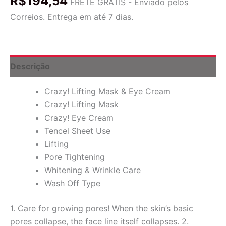
R$
194,54
is
FRETE GRÁTIS - Enviado pelos
Baby
Correios. Entrega em até 7 dias.
Skin,
Crazy!
Lifting
Mask,
5
Descrição
Sheet
quantidade
Crazy! Lifting Mask & Eye Cream
Crazy! Lifting Mask
Crazy! Eye Cream
Tencel Sheet Use
Lifting
Pore Tightening
Whitening & Wrinkle Care
Wash Off Type
1. Care for growing pores! When the skin’s basic
pores collapse, the face line itself collapses. 2.