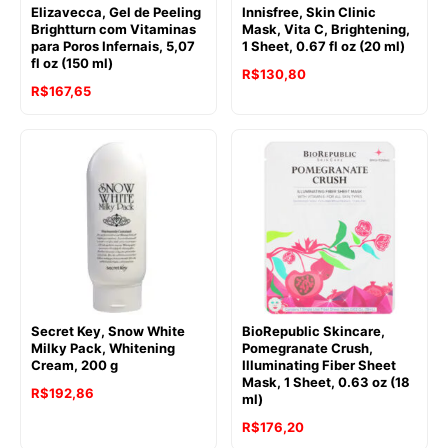
Elizavecca, Gel de Peeling
Innisfree, Skin Clinic
Brightturn com Vitaminas
Mask, Vita C, Brightening,
para Poros Infernais, 5,07
1 Sheet, 0.67 fl oz (20 ml)
fl oz (150 ml)
R$
130,80
R$
167,65
Secret Key, Snow White
BioRepublic Skincare,
Milky Pack, Whitening
Pomegranate Crush,
Cream, 200 g
Illuminating Fiber Sheet
Mask, 1 Sheet, 0.63 oz (18
R$
192,86
ml)
R$
176,20