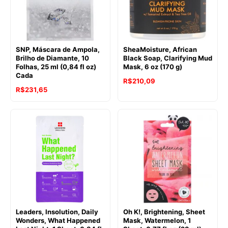
SNP, Máscara de Ampola,
SheaMoisture, African
Brilho de Diamante, 10
Black Soap, Clarifying Mud
Folhas, 25 ml (0,84 fl oz)
Mask, 6 oz (170 g)
Cada
R$
210,09
R$
231,65
Leaders, Insolution, Daily
Oh K!, Brightening, Sheet
Wonders, What Happened
Mask, Watermelon, 1