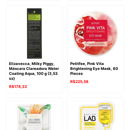
Elizavecca, Milky Piggy,
Petitfee, Pink Vita
Máscara Clareadora Water
Brightening Eye Mask, 60
Coating Aqua, 100 g (3,53
Pieces
oz)
R$
225,58
R$
178,32