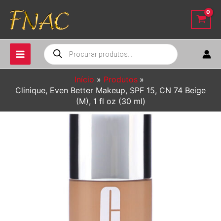
Ir
para
o
conteúdo
Pesquisar
produtos
Início
Produtos
Clinique, Even Better Makeup, SPF 15, CN 74 Beige
(M), 1 fl oz (30 ml)