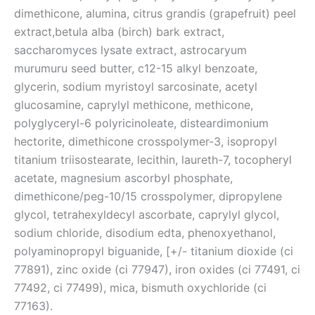
dimethicone, alumina, citrus grandis (grapefruit) peel
extract,betula alba (birch) bark extract,
saccharomyces lysate extract, astrocaryum
murumuru seed butter, c12-15 alkyl benzoate,
glycerin, sodium myristoyl sarcosinate, acetyl
glucosamine, caprylyl methicone, methicone,
polyglyceryl-6 polyricinoleate, disteardimonium
hectorite, dimethicone crosspolymer-3, isopropyl
titanium triisostearate, lecithin, laureth-7, tocopheryl
acetate, magnesium ascorbyl phosphate,
dimethicone/peg-10/15 crosspolymer, dipropylene
glycol, tetrahexyldecyl ascorbate, caprylyl glycol,
sodium chloride, disodium edta, phenoxyethanol,
polyaminopropyl biguanide, [+/- titanium dioxide (ci
77891), zinc oxide (ci 77947), iron oxides (ci 77491, ci
77492, ci 77499), mica, bismuth oxychloride (ci
77163).