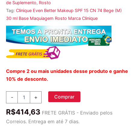
de Suplemento
,
Rosto
Tag:
Clinique Even Better Makeup SPF 15 CN 74 Bege (M)
30 ml Base Maquiagem Rosto Marca Clinique
Compre 2 ou mais unidades desse produto e ganhe
10% de desconto.
Clinique,
Comprar
-
+
Even
Better
R$
414,63
Makeup,
FRETE GRÁTIS - Enviado pelos
SPF
Correios. Entrega em até 7 dias.
15,
CN