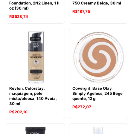
Foundation, 2N2 Linen, 1 fl
750 Creamy Beige, 30 ml
oz (30 ml)
R$
187,75
R$
528,74
Revlon, Colorstay,
Covergirl, Base Olay
maquiagem, pele
Simply Ageless, 245 Bege
mista/oleosa, 140 Aveia,
quente, 12 g
30 ml
R$
272,07
R$
202,10