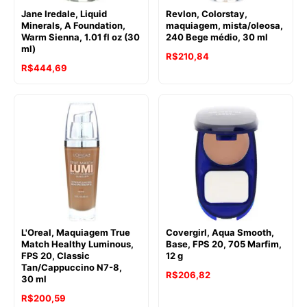
Jane Iredale, Liquid
Revlon, Colorstay,
Minerals, A Foundation,
maquiagem, mista/oleosa,
Warm Sienna, 1.01 fl oz (30
240 Bege médio, 30 ml
ml)
R$
210,84
R$
444,69
L'Oreal, Maquiagem True
Covergirl, Aqua Smooth,
Match Healthy Luminous,
Base, FPS 20, 705 Marfim,
FPS 20, Classic
12 g
Tan/Cappuccino N7-8,
R$
206,82
30 ml
R$
200,59