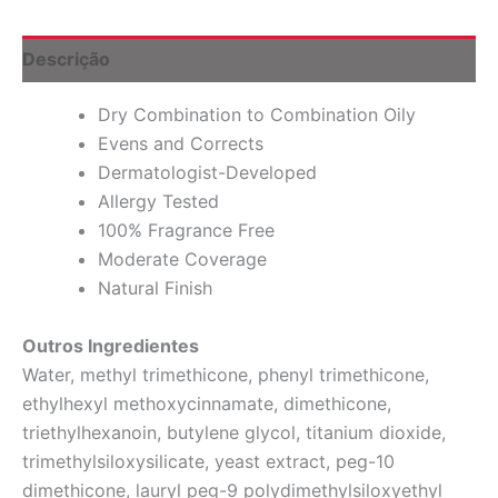
74
Beige
(M),
Descrição
1
fl
Dry Combination to Combination Oily
oz
(30
Evens and Corrects
ml)
Dermatologist-Developed
quantidade
Allergy Tested
100% Fragrance Free
Moderate Coverage
Natural Finish
Outros Ingredientes
Water, methyl trimethicone, phenyl trimethicone,
ethylhexyl methoxycinnamate, dimethicone,
triethylhexanoin, butylene glycol, titanium dioxide,
trimethylsiloxysilicate, yeast extract, peg-10
dimethicone, lauryl peg-9 polydimethylsiloxyethyl