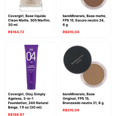
Covergirl, Base líquida
bareMinerals, Base matte,
Clean Matte, 505 Marfim,
FPS 15, Escuro neutro 24,
30 ml
6 g
R$
164,72
R$
310,04
Covergirl, Olay Simply
bareMinerals, Base
Ageless, 3-in-1
Original, FPS 15,
Foundation, 240 Natural
Bronzeado neutro 21, 8 g
Beige, 1 fl oz (30 ml)
R$
310,04
R$
199,97