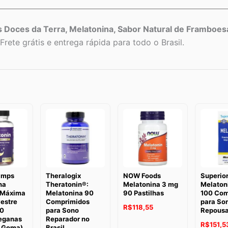
is Doces da Terra, Melatonina, Sabor Natural de Framboe
Frete grátis e entrega rápida para todo o Brasil.
amps
Theralogix
NOW Foods
Superio
na
Theratonin®:
Melatonina 3 mg
Melatoni
 Máxima
Melatonina 90
90 Pastilhas
100 Com
vestre
Comprimidos
para So
R$
118,55
60
para Sono
Repousa
eganas
Reparador no
R$
151,5
r Goma)
Brasil