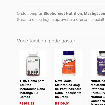
Onde comprar
Bluebonnet Nutrition, Mastigáve
Garanta o seu hoje e aproveite a oferta especial! 
Você também pode gostar
T-RQ Goma para
Now Foods
NutraCh
Adultos
Melatonina 3mg –
Melatoni
Melatonina Sono
90 Pastilhas para
Potência
Morango 60
Sono Repousante
Fruto Sil
Gomas
no Brasil
Natural 
Gomas V
R$
168,32
R$
109,01
(5 mg po