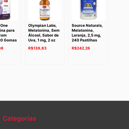
 One
Olympian Labs,
Source Naturals,
ina para
Melatonina, Sem
Melatonina,
Com
Álcool, Sabor de
Laranja, 2,5 mg,
20 Gomas
Uva, 1 mg, 2 oz
240 Pastilhas
98
R$
139,83
R$
242,26
Categorias