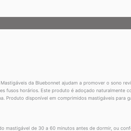
3
mg,
120
Comprimidos
Mastigáveis
quantidade
astigáveis da Bluebonnet ajudam a promover o sono revig
entes fusos horários. Este produto é adoçado naturalment
ana. Produto disponível em comprimidos mastigáveis para ga
 mastigável de 30 a 60 minutos antes de dormir, ou confo