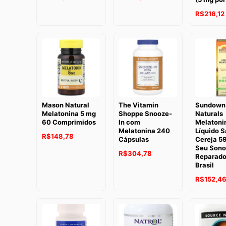
R$
216,12
Mason Natural
The Vitamin
Sundown
Melatonina 5 mg
Shoppe Snooze-
Naturals
60 Comprimidos
In com
Melatoni
Melatonina 240
Líquido S
R$
148,78
Cápsulas
Cereja 59
Seu Sono
R$
304,78
Reparado
Brasil
R$
152,4