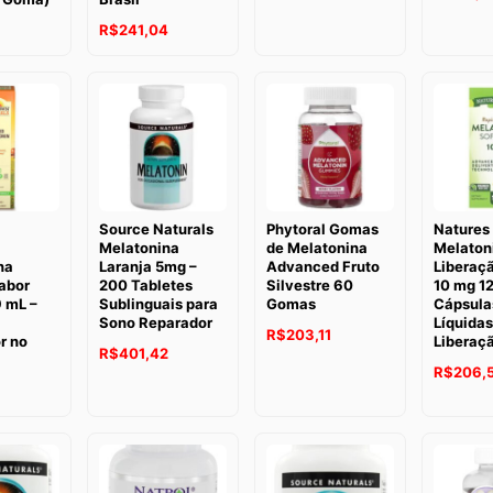
R$
241,04
Source Naturals
Phytoral Gomas
Natures 
Melatonina
de Melatonina
Melaton
na
Laranja 5mg –
Advanced Fruto
Liberaç
abor
200 Tabletes
Silvestre 60
10 mg 1
 mL –
Sublinguais para
Gomas
Cápsula
Sono Reparador
Líquidas
R$
203,11
r no
Liberaç
R$
401,42
R$
206,
6