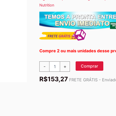
Nutrition
Compre 2 ou mais unidades desse pr
Bluebonnet
Comprar
-
+
Nutrition,
Mastigáveis
R$
153,27
Doces
FRETE GRÁTIS - Enviado
da
Terra,
Melatonina,
Sabor
Natural
de
Framboesa,