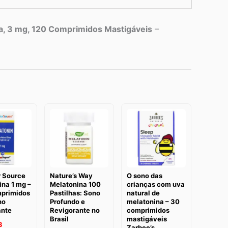
sa, 3 mg, 120 Comprimidos Mastigáveis
–
r Source
Nature’s Way
O sono das
na 1 mg –
Melatonina 100
crianças com uva
primidos
Pastilhas: Sono
natural de
no
Profundo e
melatonina – 30
nte
Revigorante no
comprimidos
Brasil
mastigáveis
3
Zarbee’s