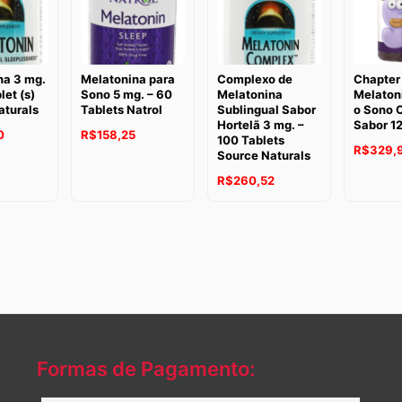
na 3 mg.
Melatonina para
Complexo de
Chapter
let (s)
Sono 5 mg. – 60
Melatonina
Melaton
aturals
Tablets Natrol
Sublingual Sabor
o Sono 
Hortelã 3 mg. –
Sabor 1
0
R$
158,25
100 Tablets
R$
329,
Source Naturals
R$
260,52
Formas de Pagamento: