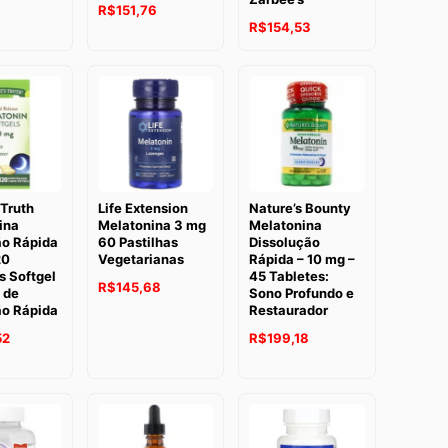
R$
151,76
R$
154,53
Truth
Life Extension
Nature’s Bounty
ina
Melatonina 3 mg
Melatonina
ão Rápida
60 Pastilhas
Dissolução
20
Vegetarianas
Rápida – 10 mg –
s Softgel
45 Tabletes:
R$
145,68
 de
Sono Profundo e
ão Rápida
Restaurador
52
R$
199,18