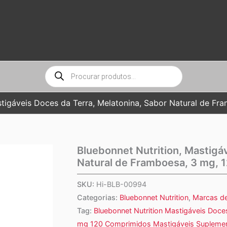
Pesquisar
produtos
stigáveis Doces da Terra, Melatonina, Sabor Natural de F
Bluebonnet Nutrition, Mastigá
Natural de Framboesa, 3 mg, 
SKU:
Hi-BLB-00994
Categorias:
Bluebonnet Nutrition
,
Marcas d
Tag:
Bluebonnet Nutrition Mastigáveis Doce
mg 120 Comprimidos Mastigáveis Suplemen