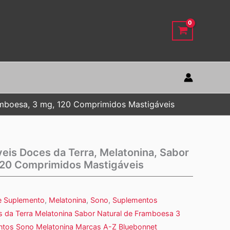
ramboesa, 3 mg, 120 Comprimidos Mastigáveis
veis Doces da Terra, Melatonina, Sabor
120 Comprimidos Mastigáveis
e Suplemento
,
Melatonina
,
Sono
,
Suplementos
s da Terra Melatonina Sabor Natural de Framboesa 3
tos Sono Melatonina Marcas A-Z Bluebonnet