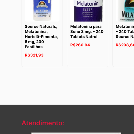
Source Naturals,
Melatonina para
Melatoni
Melatonina,
Sono 3 mg. – 240
– 240 Tab
Hortelã-Pimenta,
Tablets Natrol
Source N
5 mg, 200
R$
266,94
R$
298,6
Pastilhas
R$
321,93
Atendimento: