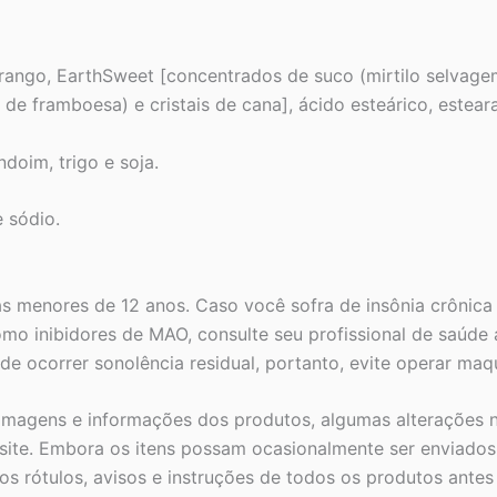
rango, EarthSweet [concentrados de suco (mirtilo selvagem
 de framboesa) e cristais de cana], ácido esteárico, estear
ndoim, trigo e soja.
e sódio.
as menores de 12 anos. Caso você sofra de insônia crônic
omo inibidores de MAO, consulte seu profissional de saúde a
ocorrer sonolência residual, portanto, evite operar maqui
 imagens e informações dos produtos, algumas alterações n
ite. Embora os itens possam ocasionalmente ser enviados 
s rótulos, avisos e instruções de todos os produtos ante