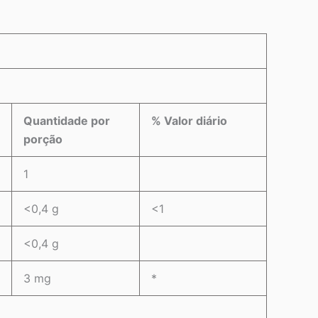
Quantidade por
% Valor diário
porção
1
<0,4 g
<1
<0,4 g
3 mg
*