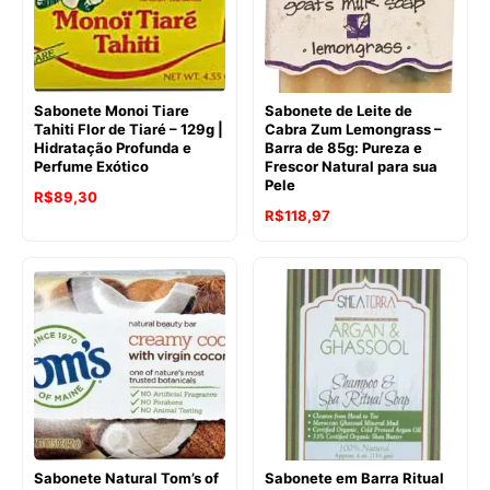
Sabonete Monoi Tiare
Sabonete de Leite de
Tahiti Flor de Tiaré – 129g |
Cabra Zum Lemongrass –
Hidratação Profunda e
Barra de 85g: Pureza e
Perfume Exótico
Frescor Natural para sua
Pele
O
O
R$
89,30
O
O
R$
118,97
preço
preço
preço
preço
original
atual
original
atual
era:
é:
era:
é:
R$134,35.
R$89,30.
R$132,09.
R$118,97.
Sabonete Natural Tom’s of
Sabonete em Barra Ritual