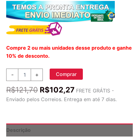
Compre 2 ou mais unidades desse produto e ganhe
10% de desconto.
Sabonete
Comprar
-
+
em
Barra
O
O
R$
121,70
R$
102,27
A
FRETE GRÁTIS -
preço
preço
La
Enviado pelos Correios. Entrega em até 7 dias.
Maison
original
atual
Alecrim
era:
é:
e
R$121,70.
R$102,27.
Menta
250g
Descrição
-