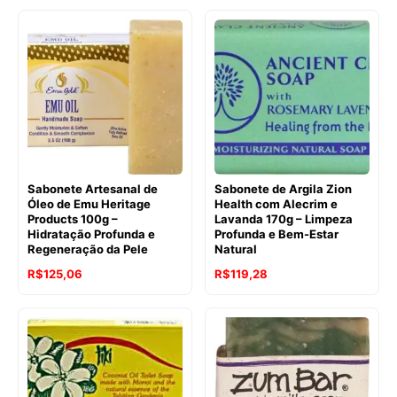
era:
é:
original
atual
R$112,67.
R$109,36.
era:
é:
R$112,67.
R$88,78.
Sabonete Artesanal de
Sabonete de Argila Zion
Óleo de Emu Heritage
Health com Alecrim e
Products 100g –
Lavanda 170g – Limpeza
Hidratação Profunda e
Profunda e Bem-Estar
Regeneração da Pele
Natural
O
O
R$
125,06
R$
119,28
preço
preço
original
atual
era:
é:
R$128,47.
R$125,06.