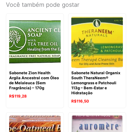
Você também pode gostar
Sabonete Zion Health
Sabonete Natural Organix
Argila Ancestral com Óleo
South TheraNeem®
de Melaleuca (Sem
Lemongrass e Patchouli
Fragrância) – 170g
113g – Bem-Estar e
Hidratação
R$
119,28
O
O
R$
116,50
preço
preço
original
atual
era:
é:
R$143,17.
R$116,50.