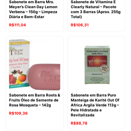
Sabonete em Barra Mrs.
Sabonete de Vitamina E
Meyer’s Clean Day Lemon
Clearly Natural – Pacote
Verbena – 150g – Limpeza
com 3 Barras (Aprox. 255g
Diária e Bem-Estar
Total)
O
O
O
O
R$
111,04
R$
106,31
preço
preço
preço
preço
original
atual
original
atual
era:
é:
era:
é:
R$121,70.
R$111,04.
R$131,15.
R$106,31.
Sabonete em Barra Roots &
Sabonete em Barra Puro
Fruits Óleo de Semente de
Manteiga de Karité Out Of
Rosa Mosqueta – 142g
Africa Argila Verde 113g –
Pele Hidratada e
O
O
R$
109,36
Revitalizada
preço
preço
O
O
R$
88,78
original
atual
preço
preço