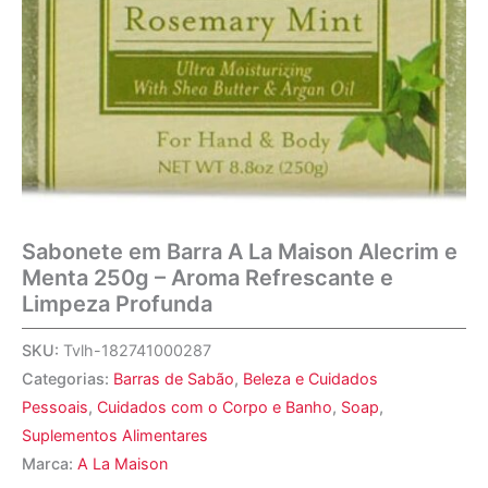
Sabonete em Barra A La Maison Alecrim e
Menta 250g – Aroma Refrescante e
Limpeza Profunda
SKU:
Tvlh-182741000287
Categorias:
Barras de Sabão
,
Beleza e Cuidados
Pessoais
,
Cuidados com o Corpo e Banho
,
Soap
,
Suplementos Alimentares
Marca:
A La Maison