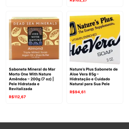
R$
102,27
preço
preço
preço
preço
original
atual
original
atual
era:
é:
era:
é:
R$134,35.
R$93,77.
R$121,70.
R$102,27.
Sabonete Mineral do Mar
Nature’s Plus Sabonete de
Morto One With Nature
Aloe Vera 85g –
Amêndoa – 200g (7 oz) |
Hidratação e Cuidado
Pele Hidratada e
Natural para Sua Pele
Revitalizada
R$
94,61
R$
112,67