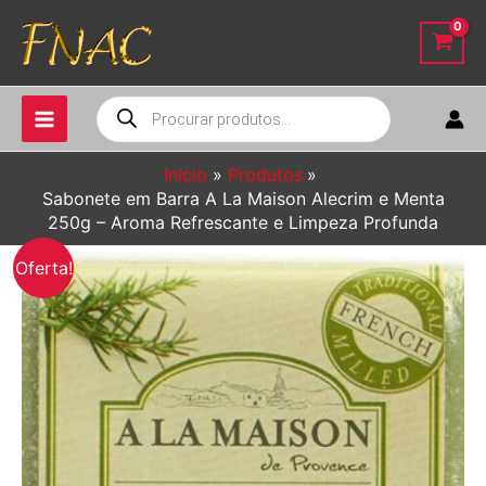
Ir
para
o
conteúdo
Pesquisar
produtos
Início
Produtos
Sabonete em Barra A La Maison Alecrim e Menta
250g – Aroma Refrescante e Limpeza Profunda
Oferta!