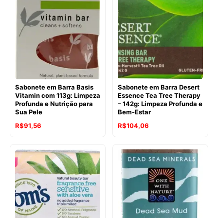
era:
é:
R$171,57.
R$136,87.
R$112,67.
R$99,91.
Sabonete em Barra Basis
Sabonete em Barra Desert
Vitamin com 113g: Limpeza
Essence Tea Tree Therapy
Profunda e Nutrição para
– 142g: Limpeza Profunda e
Sua Pele
Bem-Estar
O
O
R$
91,56
R$
104,06
preço
preço
original
atual
era:
é:
R$112,67.
R$104,06.