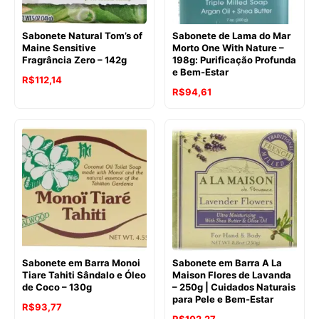
Sabonete Natural Tom’s of
Sabonete de Lama do Mar
Maine Sensitive
Morto One With Nature –
Fragrância Zero – 142g
198g: Purificação Profunda
e Bem-Estar
O
O
R$
112,14
O
O
R$
94,61
preço
preço
preço
preço
original
atual
original
atual
era:
é:
era:
é:
R$120,38.
R$112,14.
R$112,67.
R$94,61.
Sabonete em Barra Monoi
Sabonete em Barra A La
Tiare Tahiti Sândalo e Óleo
Maison Flores de Lavanda
de Coco – 130g
– 250g | Cuidados Naturais
para Pele e Bem-Estar
O
O
R$
93,77
O
O