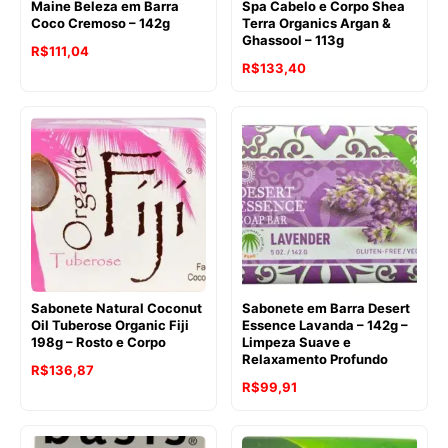
Maine Beleza em Barra
Spa Cabelo e Corpo Shea
Coco Cremoso – 142g
Terra Organics Argan &
Ghassool – 113g
O
O
R$
111,04
O
O
R$
133,40
preço
preço
preço
preço
original
atual
original
atual
era:
é:
era:
é:
R$112,67.
R$111,04.
R$147,00.
R$133,40.
Sabonete Natural Coconut
Sabonete em Barra Desert
Oil Tuberose Organic Fiji
Essence Lavanda – 142g –
198g – Rosto e Corpo
Limpeza Suave e
Relaxamento Profundo
O
O
R$
136,87
O
O
R$
99,91
preço
preço
preço
preço
original
atual
original
atual
era:
é: