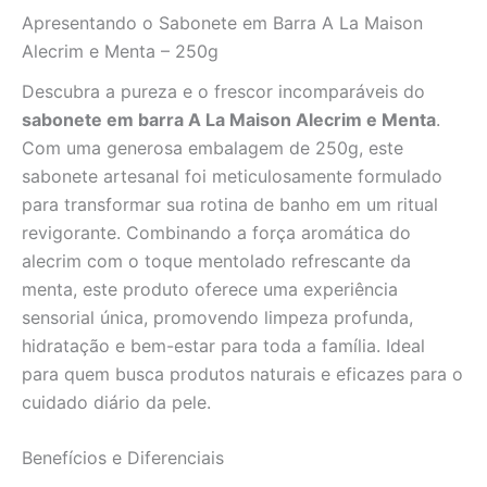
Aroma
Apresentando o Sabonete em Barra A La Maison
Refrescante
e
Alecrim e Menta – 250g
Limpeza
Profunda
Descubra a pureza e o frescor incomparáveis do
quantidade
sabonete em barra A La Maison Alecrim e Menta
.
Com uma generosa embalagem de 250g, este
sabonete artesanal foi meticulosamente formulado
para transformar sua rotina de banho em um ritual
revigorante. Combinando a força aromática do
alecrim com o toque mentolado refrescante da
menta, este produto oferece uma experiência
sensorial única, promovendo limpeza profunda,
hidratação e bem-estar para toda a família. Ideal
para quem busca produtos naturais e eficazes para o
cuidado diário da pele.
Benefícios e Diferenciais