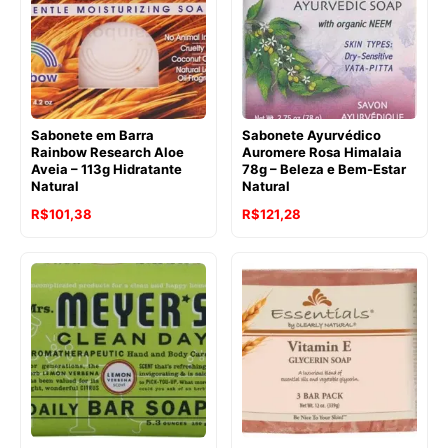
Sabonete em Barra
Sabonete Ayurvédico
Rainbow Research Aloe
Auromere Rosa Himalaia
Aveia – 113g Hidratante
78g – Beleza e Bem-Estar
Natural
Natural
O
O
R$
101,38
R$
121,28
preço
preço
original
atual
era:
é:
R$154,88.
R$121,28.