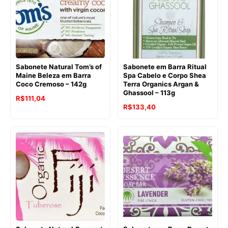
Sabonete Natural Tom’s of
Sabonete em Barra Ritual
Maine Beleza em Barra
Spa Cabelo e Corpo Shea
Coco Cremoso – 142g
Terra Organics Argan &
Ghassool – 113g
O
O
R$
111,04
O
O
R$
133,40
preço
preço
preço
preço
original
atual
original
atual
era:
é:
era:
é:
R$112,67.
R$111,04.
R$147,00.
R$133,40.