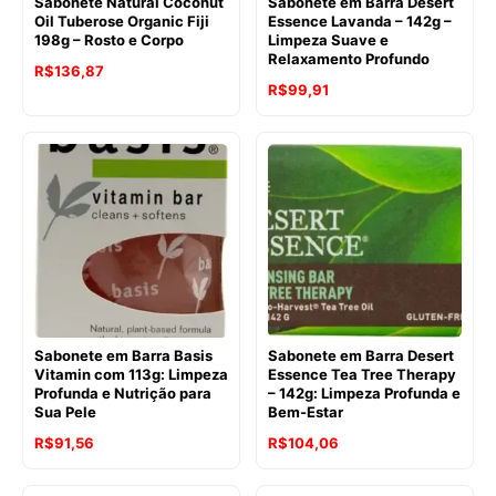
Sabonete Natural Coconut
Sabonete em Barra Desert
Oil Tuberose Organic Fiji
Essence Lavanda – 142g –
198g – Rosto e Corpo
Limpeza Suave e
Relaxamento Profundo
O
O
R$
136,87
O
O
R$
99,91
preço
preço
preço
preço
original
atual
original
atual
era:
é:
era:
é:
R$171,57.
R$136,87.
R$112,67.
R$99,91.
Sabonete em Barra Basis
Sabonete em Barra Desert
Vitamin com 113g: Limpeza
Essence Tea Tree Therapy
Profunda e Nutrição para
– 142g: Limpeza Profunda e
Sua Pele
Bem-Estar
O
O
R$
91,56
R$
104,06
preço
preço