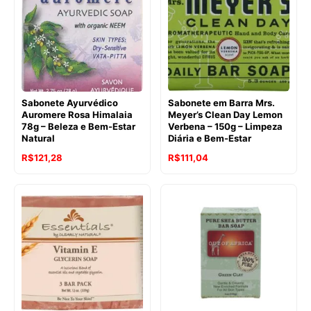
R$121,70.
R$102,27.
Sabonete Ayurvédico
Sabonete em Barra Mrs.
Auromere Rosa Himalaia
Meyer’s Clean Day Lemon
78g – Beleza e Bem-Estar
Verbena – 150g – Limpeza
Natural
Diária e Bem-Estar
O
O
O
O
R$
121,28
R$
111,04
preço
preço
preço
preço
original
atual
original
atual
era:
é:
era:
é:
R$154,88.
R$121,28.
R$121,70.
R$111,04.