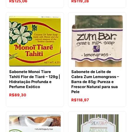
O
O
R$
125,06
R$
119,28
preço
preço
original
atual
era:
é:
R$128,47.
R$125,06.
Sabonete Monoi Tiare
Sabonete de Leite de
Tahiti Flor de Tiaré – 129g |
Cabra Zum Lemongrass –
Hidratação Profunda e
Barra de 85g: Pureza e
Perfume Exótico
Frescor Natural para sua
Pele
O
O
R$
89,30
O
O
R$
118,97
preço
preço
preço
preço
original
atual
original
atual
era:
é:
era:
é:
R$134,35.
R$89,30.
R$132,09.
R$118,97.