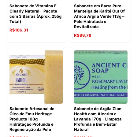
Sabonete de Vitamina E
Sabonete em Barra Puro
Clearly Natural – Pacote
Manteiga de Karité Out Of
com 3 Barras (Aprox. 255g
Africa Argila Verde 113g –
Total)
Pele Hidratada e
Revitalizada
O
O
R$
106,31
O
O
R$
88,78
preço
preço
preço
preço
original
atual
original
atual
era:
é:
era:
é:
R$131,15.
R$106,31.
R$112,67.
R$88,78.
Sabonete Artesanal de
Sabonete de Argila Zion
Óleo de Emu Heritage
Health com Alecrim e
Products 100g –
Lavanda 170g – Limpeza
Hidratação Profunda e
Profunda e Bem-Estar
Regeneração da Pele
Natural