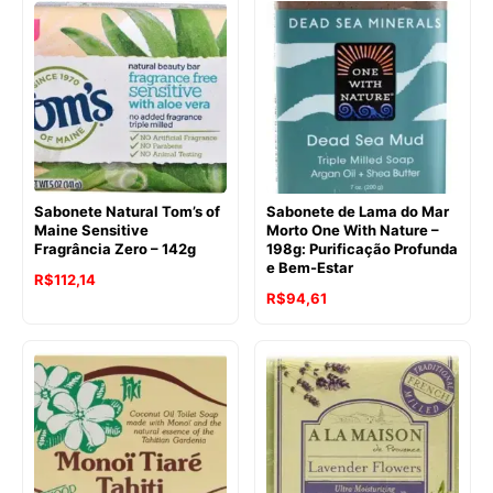
original
atual
era:
é:
R$112,67.
R$104,06.
Sabonete Natural Tom’s of
Sabonete de Lama do Mar
Maine Sensitive
Morto One With Nature –
Fragrância Zero – 142g
198g: Purificação Profunda
e Bem-Estar
O
O
R$
112,14
O
O
R$
94,61
preço
preço
preço
preço
original
atual
original
atual
era:
é:
era:
é:
R$120,38.
R$112,14.
R$112,67.
R$94,61.