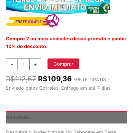
Compre 2 ou mais unidades desse produto e ganhe
10% de desconto.
Sabonete
Comprar
-
+
em
Barra
O
O
R$
112,67
R$
109,36
Roots
FRETE GRÁTIS -
preço
preço
&
Enviado pelos Correios. Entrega em até 7 dias.
Fruits
original
atual
Óleo
era:
é:
de
R$112,67.
R$109,36.
Semente
de
Descrição
Rosa
Mosqueta
Descubra o Poder Natural do Sabonete em Barra
-