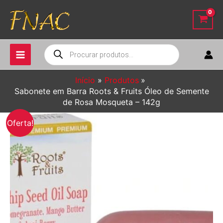
Ir
para
o
conteúdo
Pesquisar
produtos
Início
Produtos
Sabonete em Barra Roots & Fruits Óleo de Semente
de Rosa Mosqueta – 142g
Oferta!