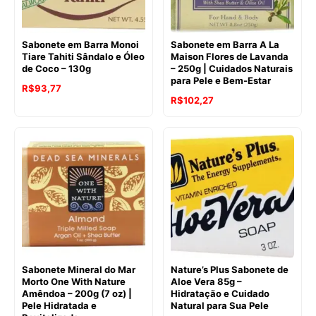
Sabonete em Barra Monoi
Sabonete em Barra A La
Tiare Tahiti Sândalo e Óleo
Maison Flores de Lavanda
de Coco – 130g
– 250g | Cuidados Naturais
para Pele e Bem-Estar
O
O
R$
93,77
O
O
R$
102,27
preço
preço
preço
preço
original
atual
original
atual
era:
é:
era:
é:
R$134,35.
R$93,77.
R$121,70.
R$102,27.
Sabonete Mineral do Mar
Nature’s Plus Sabonete de
Morto One With Nature
Aloe Vera 85g –
Amêndoa – 200g (7 oz) |
Hidratação e Cuidado
Pele Hidratada e
Natural para Sua Pele