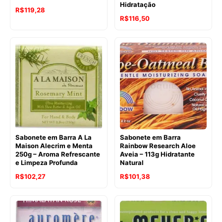
Hidratação
R$
119,28
O
O
R$
116,50
preço
preço
original
atual
era:
é:
R$143,17.
R$116,50.
Sabonete em Barra A La
Sabonete em Barra
Maison Alecrim e Menta
Rainbow Research Aloe
250g – Aroma Refrescante
Aveia – 113g Hidratante
e Limpeza Profunda
Natural
O
O
R$
102,27
R$
101,38
preço
preço
original
atual
era:
é: