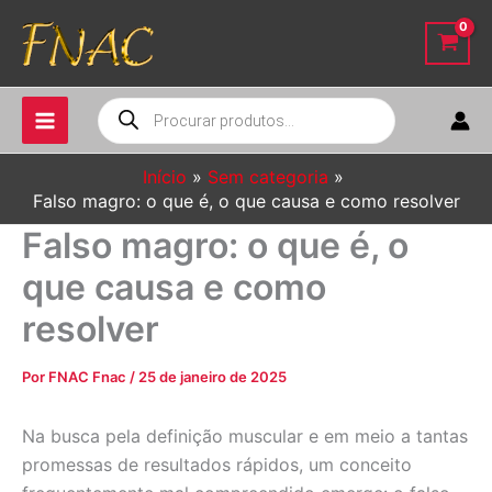
Ir
para
o
conteúdo
Pesquisar
produtos
Início
Sem categoria
Falso magro: o que é, o que causa e como resolver
Falso magro: o que é, o
que causa e como
resolver
Por
FNAC Fnac
/
25 de janeiro de 2025
Na busca pela definição muscular e em meio a tantas
promessas de resultados rápidos, um conceito