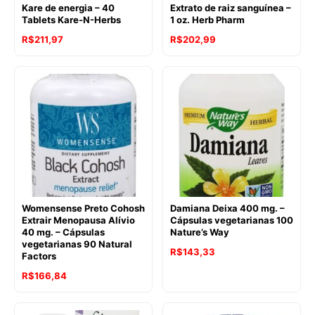
Kare de energia – 40
Extrato de raiz sanguínea –
Tablets Kare-N-Herbs
1 oz. Herb Pharm
R$
211,97
R$
202,99
Womensense Preto Cohosh
Damiana Deixa 400 mg. –
Extrair Menopausa Alívio
Cápsulas vegetarianas 100
40 mg. – Cápsulas
Nature’s Way
vegetarianas 90 Natural
R$
143,33
Factors
R$
166,84