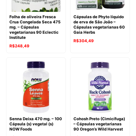
Folha de oliveira Fresca
Cápsulas de Phyto líquido
Crua Congelada Seca 475
de erva de São João –
mg. – Cápsulas
Cápsulas vegetarianas 60
vegetarianas 90 Eclectic
Gaia Herbs
Institute
R$
304,49
R$
248,49
Senna Deixa 470 mg. – 100
Cohosh Preto (Cimicífuga)
Cápsula (s) vegetal (s)
– Cápsulas vegetarianas
NOW Foods
90 Oregon’s Wild Harvest