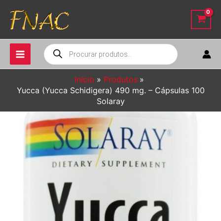
Ir
para
o
conteúdo
Pesquisar
produtos
Início
Produtos
Yucca (Yucca Schidigera) 490 mg. – Cápsulas 100
Solaray