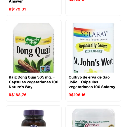
Answer
R$
179,31
Raiz Dong Quai 565 mg. –
Cultivo de erva de São
Cápsulas vegetarianas 100
João – Cápsulas
Nature’s Way
vegetarianas 100 Solaray
R$
188,76
R$
196,16