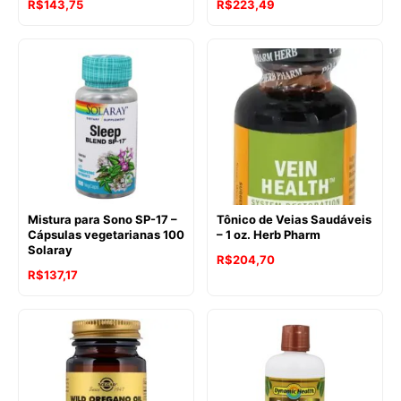
R$
143,75
R$
223,49
Mistura para Sono SP-17 –
Tônico de Veias Saudáveis
Cápsulas vegetarianas 100
– 1 oz. Herb Pharm
Solaray
R$
204,70
R$
137,17