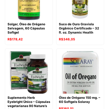
Solgar, Óleo de Orégano
Suco de Ouro Graviola
Selvagem, 60 Cápsulas
Orgânico Certificado – 32
Softgel
fl. oz. Dynamic Health
O
O
R$
178,42
R$
346,05
preço
preço
original
atual
era:
é:
R$438,02.
R$346,05.
Suplemento Herb
Óleo de Orégano 150 mg. –
Eyebright Único – Cápsulas
60 Softgels Solaray
vegetarianas 90 Nature’s
R$
160,51