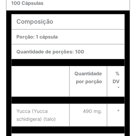
100 Cápsulas
Composição
Porção: 1 cápsula
Quantidade de porções: 100
Quantidade
%
por porção
DV
*
Yucca (Yucca
490 mg.
*
schidigera) (talo)