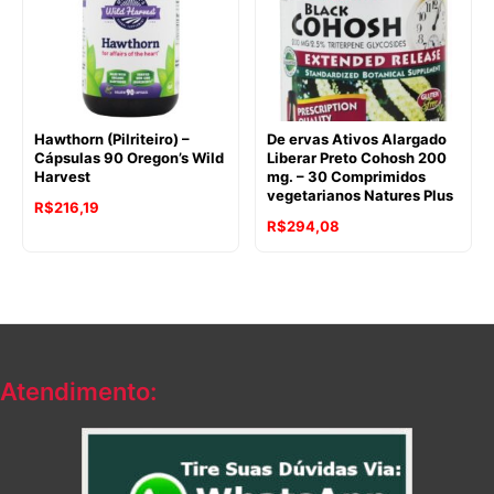
Hawthorn (Pilriteiro) –
De ervas Ativos Alargado
Cápsulas 90 Oregon’s Wild
Liberar Preto Cohosh 200
Harvest
mg. – 30 Comprimidos
vegetarianos Natures Plus
R$
216,19
R$
294,08
Atendimento: