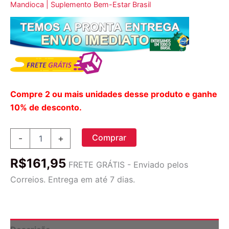
Mandioca | Suplemento Bem-Estar Brasil
Compre 2 ou mais unidades desse produto e ganhe
10% de desconto.
Yucca
Comprar
-
+
(Yucca
Schidigera)
R$
161,95
490
FRETE GRÁTIS - Enviado pelos
mg.
Correios. Entrega em até 7 dias.
-
Cápsulas
100
Solaray
quantidade