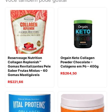
Você também pode gostar
Reserveage Nutrition
Orgain Keto Collagen
Collagen Replenish™
Powder Chocolate –
Gomas Revitalizantes Pele
Colágeno em Pó – 400g
Sabor Frutas Mistas – 60
O
O
R$
264,50
Gomas Mastigáveis
preço
preço
O
O
R$
221,66
original
atual
preço
preço
era:
é:
original
atual
R$330,65.
R$264,50.
era:
é:
R$265,55.
R$221,66.