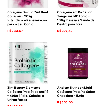
Colágeno Bovino Zint Beef
Colágeno em Pó Sabor
Collagen – 907g:
Tangerina MD Logic –
Vitalidade e Regeneração
130g: Beleza e Saúde de
para o Seu Corpo
Dentro para Fora
O
O
R$
383,67
R$
229,43
preço
preço
original
atual
era:
é:
R$451,40.
R$383,67.
Zint Beauty Elements
Ancient Nutrition Multi
Colágeno Probiótico em Pó
Colágeno Proteína Sabor
– 408g | Pele, Cabelos e
Chocolate – 524g
Unhas Fortes
O
O
R$
356,63