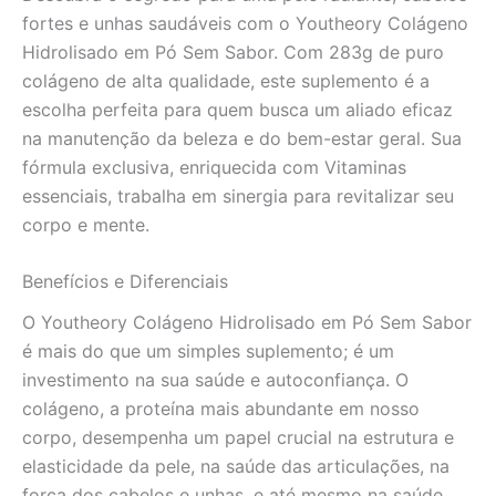
Dentro
fortes e unhas saudáveis com o Youtheory Colágeno
para
Hidrolisado em Pó Sem Sabor. Com 283g de puro
Fora
colágeno de alta qualidade, este suplemento é a
quantidade
escolha perfeita para quem busca um aliado eficaz
na manutenção da beleza e do bem-estar geral. Sua
fórmula exclusiva, enriquecida com Vitaminas
essenciais, trabalha em sinergia para revitalizar seu
corpo e mente.
Benefícios e Diferenciais
O Youtheory Colágeno Hidrolisado em Pó Sem Sabor
é mais do que um simples suplemento; é um
investimento na sua saúde e autoconfiança. O
colágeno, a proteína mais abundante em nosso
corpo, desempenha um papel crucial na estrutura e
elasticidade da pele, na saúde das articulações, na
força dos cabelos e unhas, e até mesmo na saúde