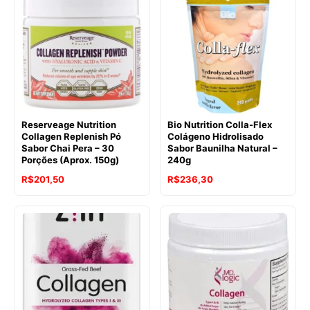
era:
é:
R$265,55.
R$167,48.
Reserveage Nutrition
Bio Nutrition Colla-Flex
Collagen Replenish Pó
Colágeno Hidrolisado
Sabor Chai Pera – 30
Sabor Baunilha Natural –
Porções (Aprox. 150g)
240g
O
O
O
O
R$
201,50
R$
236,30
preço
preço
preço
preço
original
atual
original
atual
era:
é:
era:
é:
R$241,40.
R$201,50.
R$283,03.
R$236,30.