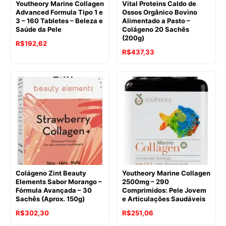
Youtheory Marine Collagen
Vital Proteins Caldo de
Advanced Formula Tipo 1 e
Ossos Orgânico Bovino
3 – 160 Tabletes – Beleza e
Alimentado a Pasto –
Saúde da Pele
Colágeno 20 Sachês
(200g)
O
O
R$
192,62
O
O
R$
437,33
preço
preço
preço
preço
original
atual
original
atual
era:
é:
era:
é:
R$214,10.
R$192,62.
R$511,88.
R$437,33.
Colágeno Zint Beauty
Youtheory Marine Collagen
Elements Sabor Morango –
2500mg – 290
Fórmula Avançada – 30
Comprimidos: Pele Jovem
Sachês (Aprox. 150g)
e Articulações Saudáveis
O
O
O
O
R$
302,30
R$
251,06
preço
preço
preço
preço