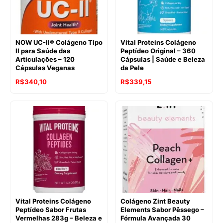
NOW UC-II® Colágeno Tipo
Vital Proteins Colágeno
II para Saúde das
Peptídeo Original – 360
Articulações – 120
Cápsulas | Saúde e Beleza
Cápsulas Veganas
da Pele
O
O
R$
340,10
R$
339,15
preço
preço
original
atual
era:
é:
R$503,90.
R$340,10.
Vital Proteins Colágeno
Colágeno Zint Beauty
Peptídeo Sabor Frutas
Elements Sabor Pêssego –
Vermelhas 283g – Beleza e
Fórmula Avançada 30