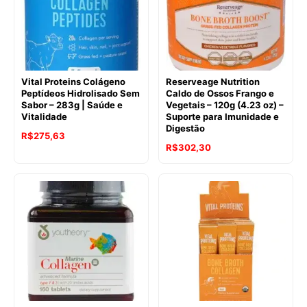
Vital Proteins Colágeno
Reserveage Nutrition
Peptídeos Hidrolisado Sem
Caldo de Ossos Frango e
Sabor – 283g | Saúde e
Vegetais – 120g (4.23 oz) –
Vitalidade
Suporte para Imunidade e
Digestão
R$
275,63
O
O
R$
302,30
preço
preço
original
atual
era:
é:
R$356,90.
R$302,30.