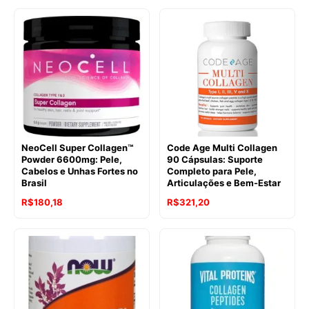
original
atual
original
atual
era:
é:
era:
é:
R$356,90.
R$302,30.
R$286,55.
R$251,06.
NeoCell Super Collagen™
Code Age Multi Collagen
Powder 6600mg: Pele,
90 Cápsulas: Suporte
Cabelos e Unhas Fortes no
Completo para Pele,
Brasil
Articulações e Bem-Estar
O
O
R$
180,18
R$
321,20
preço
preço
original
atual
era:
é:
R$223,76.
R$180,18.