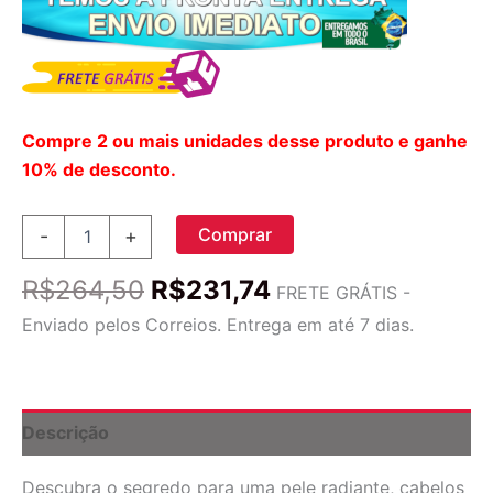
Compre 2 ou mais unidades desse produto e ganhe
10% de desconto.
Youtheory
Comprar
-
+
Colágeno
Hidrolisado
O
O
R$
264,50
R$
231,74
em
FRETE GRÁTIS -
preço
preço
Pó
Enviado pelos Correios. Entrega em até 7 dias.
Sem
original
atual
Sabor
era:
é:
-
R$264,50.
R$231,74.
283g:
Vitalidade
Descrição
e
Beleza
Descubra o segredo para uma pele radiante, cabelos
de