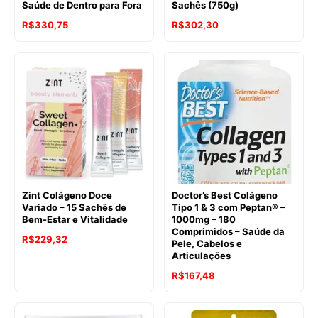
Saúde de Dentro para Fora
Sachês (750g)
O
O
O
O
R$
330,75
R$
302,30
preço
preço
preço
preço
original
atual
original
atual
era:
é:
era:
é:
R$421,73.
R$330,75.
R$356,90.
R$302,30.
Zint Colágeno Doce
Doctor’s Best Colágeno
Variado – 15 Sachês de
Tipo 1 & 3 com Peptan® –
Bem-Estar e Vitalidade
1000mg – 180
Comprimidos – Saúde da
O
O
R$
229,32
Pele, Cabelos e
Articulações
preço
preço
O
O
original
atual
R$
167,48
preço
preço
era:
é:
original
atual
R$261,71.
R$229,32.