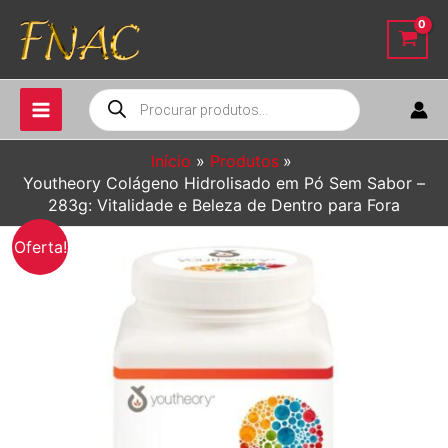
Ir
para
o
conteúdo
Pesquisar
produtos
Início
Produtos
Youtheory Colágeno Hidrolisado em Pó Sem Sabor –
283g: Vitalidade e Beleza de Dentro para Fora
Oferta!