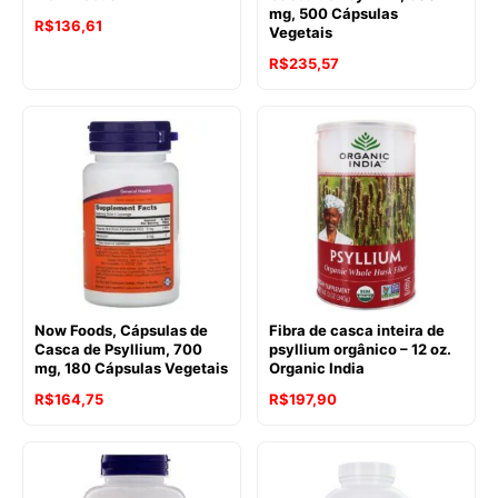
mg, 500 Cápsulas
O
O
R$
136,61
Vegetais
preço
preço
R$
235,57
original
atual
era:
é:
R$183,66.
R$136,61.
Now Foods, Cápsulas de
Fibra de casca inteira de
Casca de Psyllium, 700
psyllium orgânico – 12 oz.
mg, 180 Cápsulas Vegetais
Organic India
R$
164,75
R$
197,90