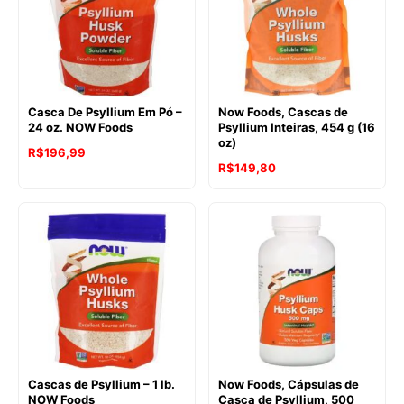
Casca De Psyllium Em Pó –
Now Foods, Cascas de
24 oz. NOW Foods
Psyllium Inteiras, 454 g (16
oz)
O
O
R$
196,99
R$
149,80
preço
preço
original
atual
era:
é:
R$261,67.
R$196,99.
Cascas de Psyllium – 1 lb.
Now Foods, Cápsulas de
NOW Foods
Casca de Psyllium, 500