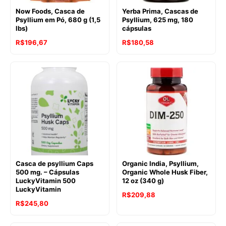
Now Foods, Casca de
Yerba Prima, Cascas de
Psyllium em Pó, 680 g (1,5
Psyllium, 625 mg, 180
lbs)
cápsulas
R$
196,67
R$
180,58
Casca de psyllium Caps
Organic India, Psyllium,
500 mg. – Cápsulas
Organic Whole Husk Fiber,
LuckyVitamin 500
12 oz (340 g)
LuckyVitamin
R$
209,88
R$
245,80