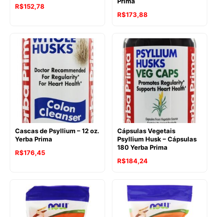
Prima
R$
152,78
O
O
R$
173,88
preço
preço
original
atual
era:
é:
R$227,30.
R$173,88.
Cascas de Psyllium – 12 oz.
Cápsulas Vegetais
Yerba Prima
Psyllium Husk – Cápsulas
180 Yerba Prima
R$
176,45
R$
184,24