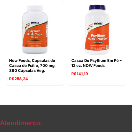
Now Foods, Cápsulas de
Casca De Psyllium Em Pó –
Casca de Psílio, 700 mg,
12 oz. NOW Foods
360 Cápsulas Veg.
O
O
R$
141,19
R$
258,24
preço
preço
original
atual
era:
é:
R$183,22.
R$141,19.
Atendimento: