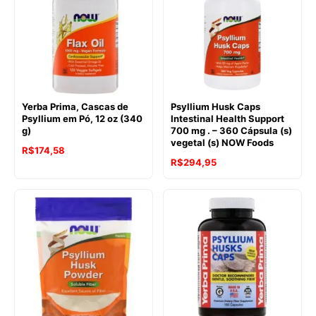
Yerba Prima, Cascas de
Psyllium Husk Caps
Psyllium em Pó, 12 oz (340
Intestinal Health Support
g)
700 mg . – 360 Cápsula (s)
vegetal (s) NOW Foods
R$
174,58
O
O
R$
294,95
preço
preço
original
atual
era:
é:
R$343,59.
R$294,95.