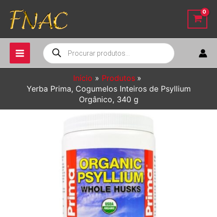
Ir
para
o
conteúdo
Pesquisar
produtos
Início
Produtos
Yerba Prima, Cogumelos Inteiros de Psyllium
Orgânico, 340 g