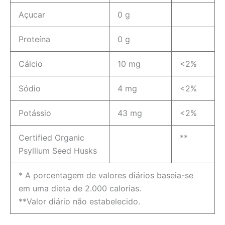
Açucar
0 g
Proteína
0 g
Cálcio
10 mg
<2%
Sódio
4 mg
<2%
Potássio
43 mg
<2%
Certified Organic
**
Psyllium Seed Husks
* A porcentagem de valores diários baseia-se
em uma dieta de 2.000 calorias.
**Valor diário não estabelecido.