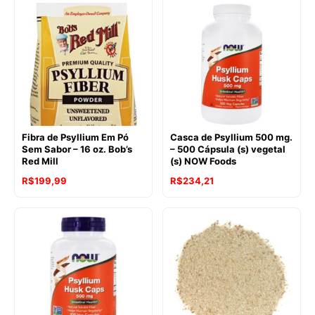
Fibra de Psyllium Em Pó
Casca de Psyllium 500 mg.
Sem Sabor – 16 oz. Bob’s
– 500 Cápsula (s) vegetal
Red Mill
(s) NOW Foods
O
O
R$
199,99
R$
234,21
preço
preço
original
atual
era:
é:
R$341,39.
R$234,21.