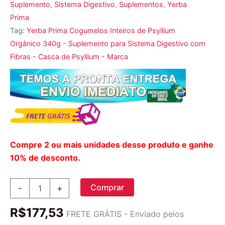
Suplemento
,
Sistema Digestivo
,
Suplementos
,
Yerba
Prima
Tag:
Yerba Prima Cogumelos Inteiros de Psyllium
Orgânico 340g - Suplemento para Sistema Digestivo com
Fibras - Casca de Psyllium - Marca
Compre 2 ou mais unidades desse produto e ganhe
10% de desconto.
Yerba
Comprar
-
+
Prima,
Cogumelos
R$
177,53
Inteiros
FRETE GRÁTIS - Enviado pelos
de