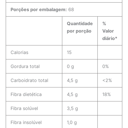
Porções por embalagem:
68
Quantidade
%
por porção
Valor
diário*
Calorias
15
Gordura total
0 g
0%
Carboidrato total
4,5 g
<2%
Fibra dietética
4,5 g
18%
Fibra solúvel
3,5 g
Fibra insolúvel
1,0 g