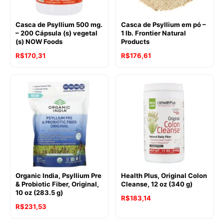
Casca de Psyllium 500 mg.
Casca de Psyllium em pó –
– 200 Cápsula (s) vegetal
1 lb. Frontier Natural
(s) NOW Foods
Products
O
O
R$
170,31
R$
176,61
preço
preço
original
atual
era:
é:
R$197,16.
R$170,31.
Organic India, Psyllium Pre
Health Plus, Original Colon
& Probiotic Fiber, Original,
Cleanse, 12 oz (340 g)
10 oz (283.5 g)
R$
183,14
R$
231,53