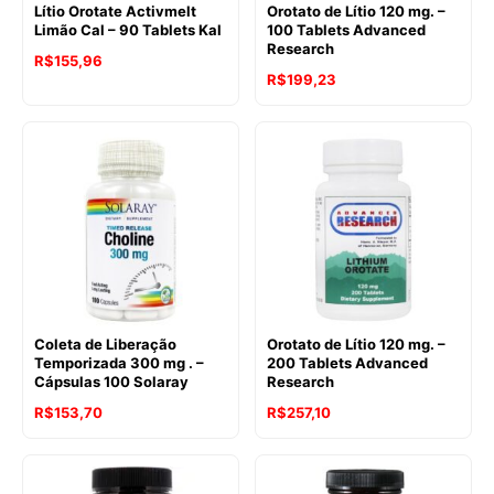
Lítio Orotate Activmelt
Orotato de Lítio 120 mg. –
Limão Cal – 90 Tablets Kal
100 Tablets Advanced
Research
R$
155,96
O
O
R$
199,23
preço
preço
original
atual
era:
é:
R$209,82.
R$199,23.
Coleta de Liberação
Orotato de Lítio 120 mg. –
Temporizada 300 mg . –
200 Tablets Advanced
Cápsulas 100 Solaray
Research
O
O
R$
153,70
R$
257,10
preço
preço
original
atual