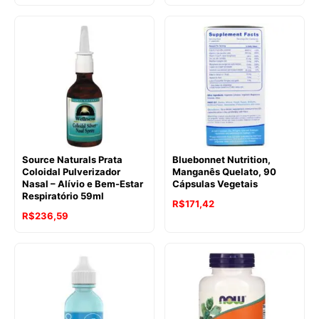
Source Naturals Prata
Bluebonnet Nutrition,
Coloidal Pulverizador
Manganês Quelato, 90
Nasal – Alívio e Bem-Estar
Cápsulas Vegetais
Respiratório 59ml
R$
171,42
R$
236,59