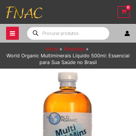
Ir
para
o
conteúdo
Pesquisar
produtos
Início
Produtos
World Organic Multiminerais Líquido 500ml: Essencial
para Sua Saúde no Brasil