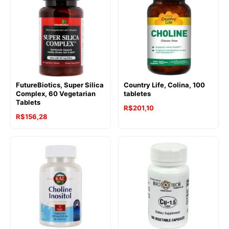
era:
é:
R$291,31.
R$257,10.
FutureBiotics, Super Silica
Country Life, Colina, 100
Complex, 60 Vegetarian
tabletes
Tablets
R$
201,10
R$
156,28