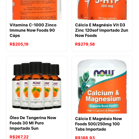
Vitamina C-1000 Zinco
Cálcio E Magnésio Vit D3
Immune Now Foods 90
Zinc 120sof Importado 2un
Cáps
Now Foods
R$
205,19
R$
279,58
Óleo De Tangerina Now
Cálcio E Magnésio Now
Foods 30 Ml Puro
Foods 500/250mg 100
Importado 5un
Tabs Importado
R$
267,22
R$
188,93