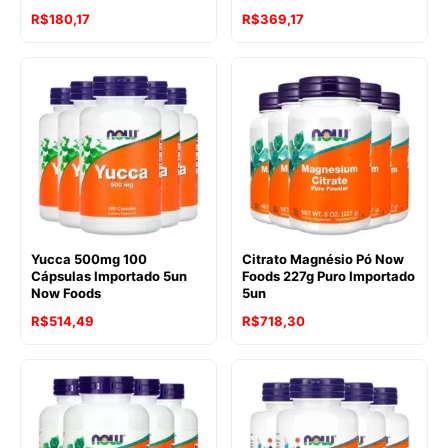
R$
180,17
R$
369,17
Yucca 500mg 100
Citrato Magnésio Pó Now
Cápsulas Importado 5un
Foods 227g Puro Importado
Now Foods
5un
R$
514,49
R$
718,30