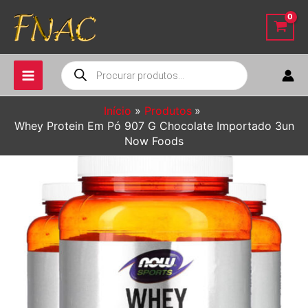
Ir
para
o
conteúdo
Pesquisar
produtos
Início
Produtos
Whey Protein Em Pó 907 G Chocolate Importado 3un
Now Foods