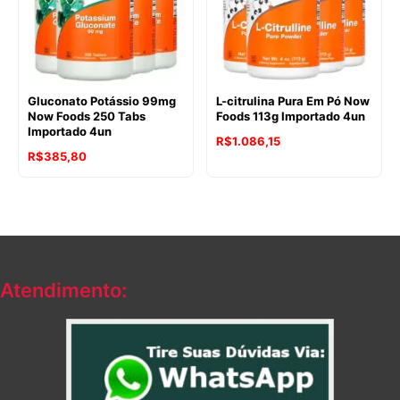
Gluconato Potássio 99mg
L-citrulina Pura Em Pó Now
Now Foods 250 Tabs
Foods 113g Importado 4un
Importado 4un
R$
1.086,15
R$
385,80
Atendimento: