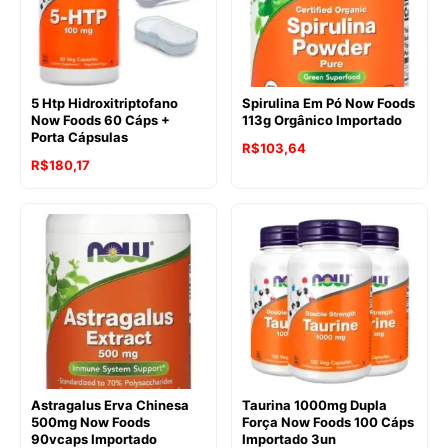
5 Htp Hidroxitriptofano
Spirulina Em Pó Now Foods
Now Foods 60 Cáps +
113g Orgânico Importado
Porta Cápsulas
R$
103,64
R$
180,17
Astragalus Erva Chinesa
Taurina 1000mg Dupla
500mg Now Foods
Força Now Foods 100 Cáps
90vcaps Importado
Importado 3un