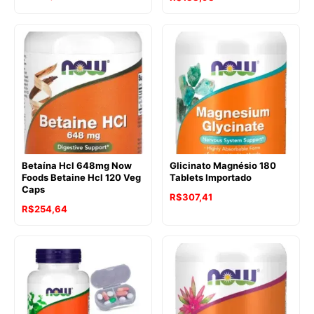
Betaína Hcl 648mg Now
Glicinato Magnésio 180
Foods Betaine Hcl 120 Veg
Tablets Importado
Caps
R$
307,41
R$
254,64