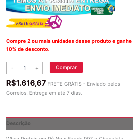
Compre 2 ou mais unidades desse produto e ganhe
10% de desconto.
Whey
Comprar
-
+
Protein
Em
R$
1.616,67
Pó
FRETE GRÁTIS - Enviado pelos
907
Correios. Entrega em até 7 dias.
G
Chocolate
Importado
3un
Now
Descrição
Foods
quantidade
Whey Protein em Pó Now Foods 907 g Chocolate