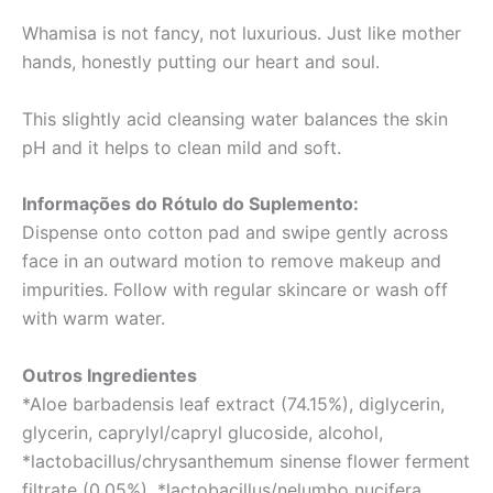
Whamisa is not fancy, not luxurious. Just like mother
hands, honestly putting our heart and soul.
This slightly acid cleansing water balances the skin
pH and it helps to clean mild and soft.
Informações do Rótulo do Suplemento:
Dispense onto cotton pad and swipe gently across
face in an outward motion to remove makeup and
impurities. Follow with regular skincare or wash off
with warm water.
Outros Ingredientes
*Aloe barbadensis leaf extract (74.15%), diglycerin,
glycerin, caprylyl/capryl glucoside, alcohol,
*lactobacillus/chrysanthemum sinense flower ferment
filtrate (0.05%), *lactobacillus/nelumbo nucifera