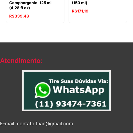
Camphorganic, 125 ml
(150 ml)
(4,28 fl oz)
R$
171,19
R$
339,48
Atendimento:
E-mail: contato.fnac@gmail.com