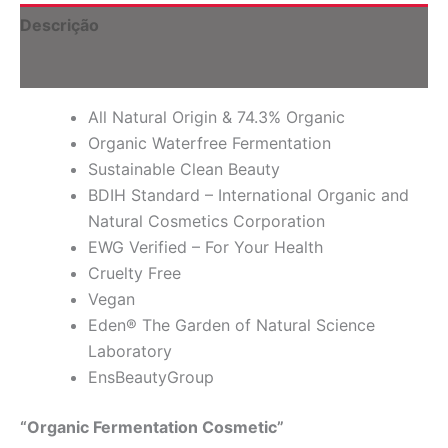
ml)
Descrição
quantidade
Informação adicional
All Natural Origin & 74.3% Organic
Organic Waterfree Fermentation
Sustainable Clean Beauty
BDIH Standard – International Organic and
Natural Cosmetics Corporation
EWG Verified – For Your Health
Cruelty Free
Vegan
Eden® The Garden of Natural Science
Laboratory
EnsBeautyGroup
“Organic Fermentation Cosmetic”