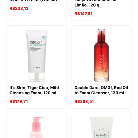
Limão, 120 g
R$
233,13
R$
147,81
It's Skin, Tiger Cica, Mild
Double Dare, OMG!, Red Oil
Cleansing Foam, 120 ml
to Foam Cleanser, 130 ml
R$
179,71
R$
263,51