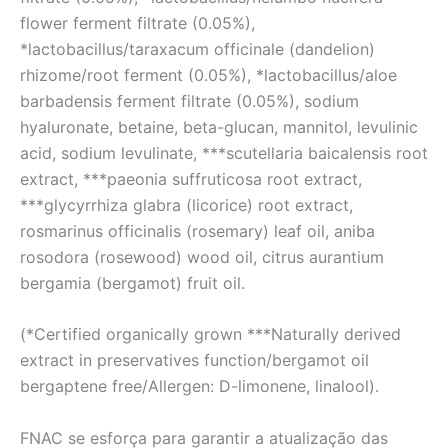
flower ferment filtrate (0.05%),
*lactobacillus/taraxacum officinale (dandelion)
rhizome/root ferment (0.05%), *lactobacillus/aloe
barbadensis ferment filtrate (0.05%), sodium
hyaluronate, betaine, beta-glucan, mannitol, levulinic
acid, sodium levulinate, ***scutellaria baicalensis root
extract, ***paeonia suffruticosa root extract,
***glycyrrhiza glabra (licorice) root extract,
rosmarinus officinalis (rosemary) leaf oil, aniba
rosodora (rosewood) wood oil, citrus aurantium
bergamia (bergamot) fruit oil.
(*Certified organically grown ***Naturally derived
extract in preservatives function/bergamot oil
bergaptene free/Allergen: D-limonene, linalool).
FNAC se esforça para garantir a atualização das