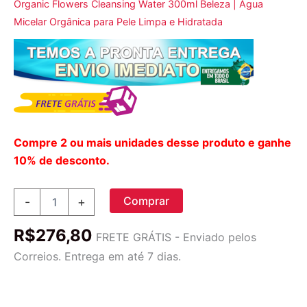
Organic Flowers Cleansing Water 300ml Beleza | Água
Micelar Orgânica para Pele Limpa e Hidratada
Compre 2 ou mais unidades desse produto e ganhe
10% de desconto.
Whamisa,
Comprar
-
+
Organic
Flowers,
R$
276,80
Cleansing
FRETE GRÁTIS - Enviado pelos
Water,
Correios. Entrega em até 7 dias.
10.1
fl
oz
(300