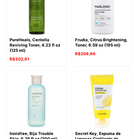
PureHeals, Centella
Frudia, Citrus Brightening,
Reviving Toner, 4.23 fl oz
Toner, 6.59 oz (195 ml)
(125 ml)
R$
206,66
R$
302,61
Innisfree, Bija Trouble
Secret Key, Espuma de
Skin, 6.76 fl oz (200 ml)
Limpeza Cintilante de