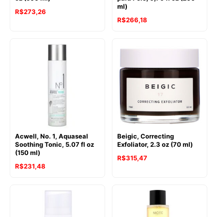
ml)
R$
273,26
R$
266,18
Acwell, No. 1, Aquaseal
Beigic, Correcting
Soothing Tonic, 5.07 fl oz
Exfoliator, 2.3 oz (70 ml)
(150 ml)
R$
315,47
R$
231,48