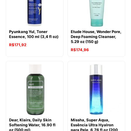
Pyunkang Yul, Toner
Etude House, Wonder Pore,
Essence, 100 ml (3,4 fl oz)
Deep Foaming Cleanser,
5.29 oz (150 g)
R$
171,92
R$
174,96
Dear, Klairs, Daily Skin
Missha, Super Aqua,
Softening Water, 16.90 fl
Essência Ultra Hyalron
oz (500 ml)
para Pele, 6,76 fl oz (200