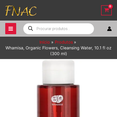
Ir
para
o
conteúdo
Pesquisar
produtos
Início
Produtos
Whamisa, Organic Flowers, Cleansing Water, 10.1 fl oz
(300 ml)