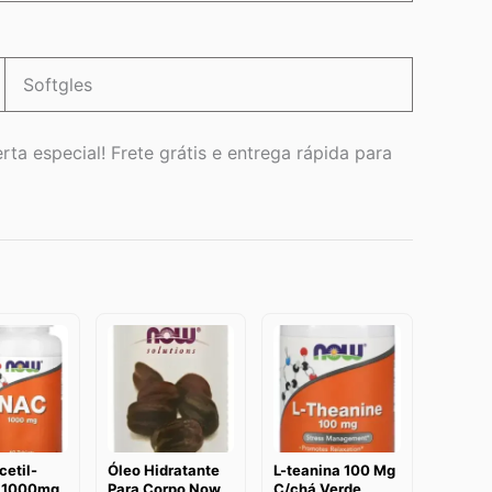
Softgles
rta especial! Frete grátis e entrega rápida para
etil-
Óleo Hidratante
L-teanina 100 Mg
a 1000mg
Para Corpo Now
C/chá Verde