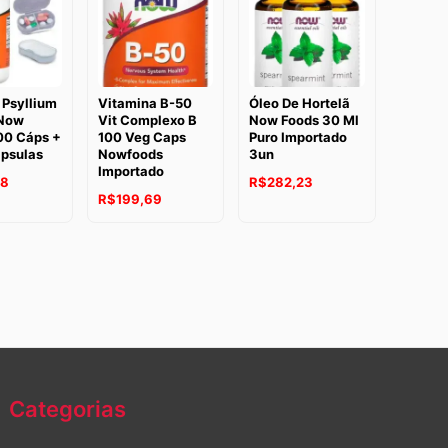
 Psyllium
Vitamina B-50
Óleo De Hortelã
Now
Vit Complexo B
Now Foods 30 Ml
00 Cáps +
100 Veg Caps
Puro Importado
ápsulas
Nowfoods
3un
Importado
58
R$
282,23
R$
199,69
Categorias