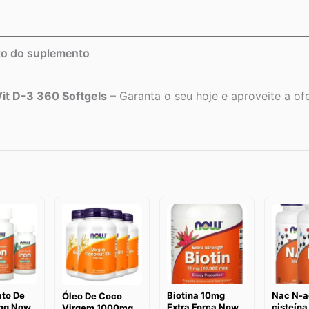
o do suplemento
it D-3 360 Softgels
– Garanta o seu hoje e aproveite a ofe
ato De
Biotina 10mg
Nac N-ac
Óleo De Coco
mg Now
Extra Força Now
cisteín
Virgem 1000mg