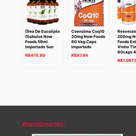
Óleo De Eucalipto
Coenzima Coq10
Resveratr
Globulus Now
30mg Now Foods
200mg N
Foods 59ml
60 Veg Caps
Foods Ext
Importado 5un
Importado
Vinho Tin
60caps 
R$
470,80
R$
97,94
R$
1.067,
Atendimento: