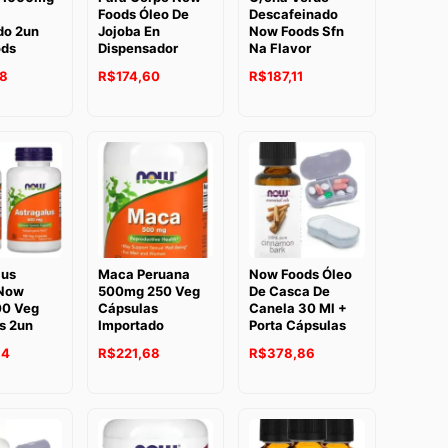
Foods Óleo De
Descafeinado
do 2un
Jojoba En
Now Foods Sfn
ods
Dispensador
Na Flavor
78
R$
174,60
R$
187,11
lus
Maca Peruana
Now Foods Óleo
Now
500mg 250 Veg
De Casca De
00 Veg
Cápsulas
Canela 30 Ml +
s 2un
Importado
Porta Cápsulas
84
R$
221,68
R$
378,86