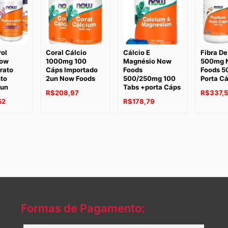
ol
Coral Cálcio
Cálcio E
Fibra De
ow
1000mg 100
Magnésio Now
500mg 
rato
Cáps Importado
Foods
Foods 5
to
2un Now Foods
500/250mg 100
Porta C
4un
Tabs +porta Cáps
R$
208,97
R$
337,
52
R$
178,79
Formas de Pagamento: