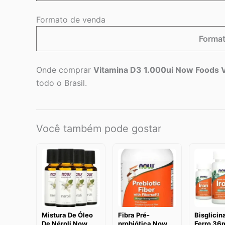
Formato de venda
Format
Onde comprar
Vitamina D3 1.000ui Now Foods V
todo o Brasil.
Você também pode gostar
Mistura De Óleo
Fibra Pré-
Bisglicin
De Néroli Now
probiótica Now
Ferro 36