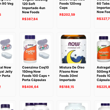
n 90 Veg
Foods 120veg
60 Tabs
120 Soft
Caps
Importa
Importado 4un
Now Fo
Now Foods
5
R$
202,59
R$
327,
R$
387,84
eal Now
Coenzima Coq10
Mistura De Óleo
Astraga
al Jelly
150mg Now
P/sono Now
500mg 
+ Porta
Foods 100 Caps +
Foods 30ml
Foods 1
Porta Cápsulas
Importado
Cápsula
2
R$
406,64
R$
188,15
R$
225,