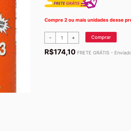
Compre 2 ou mais unidades desse pr
Vitamina
Comprar
-
+
D3
1.000ui
R$
174,10
Now
FRETE GRÁTIS - Enviado 
Foods
Vit
D-
3
360
Softgels
quantidade