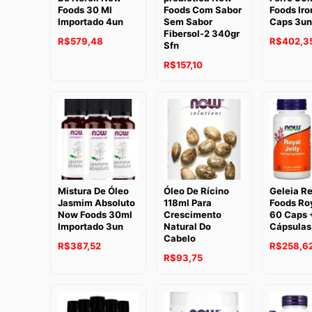
Foods 30 Ml
Foods Com Sabor
Foods Iro
Importado 4un
Sem Sabor
Caps 3un
Fibersol-2 340gr
R$
579,48
R$
402,3
Sfn
R$
157,10
Mistura De Óleo
Óleo De Rícino
Geleia R
Jasmim Absoluto
118ml Para
Foods Roy
Now Foods 30ml
Crescimento
60 Caps 
Importado 3un
Natural Do
Cápsulas
Cabelo
R$
387,52
R$
258,6
R$
93,75