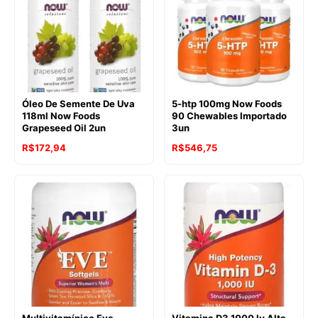
Óleo De Semente De Uva
5-htp 100mg Now Foods
118ml Now Foods
90 Chewables Importado
Grapeseed Oil 2un
3un
R$
172,94
R$
546,75
Multivitamínico Eve
Vitamina D3 1000 Iu Alta