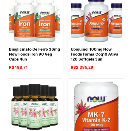
Bisglicinato De Ferro 36mg
Ubiquinol 100mg Now
Now Foods Iron 90 Veg
Foods Forma Coq10 Ativa
Caps 4un
120 Softgels 3un
R$
488,71
R$
2.385,29