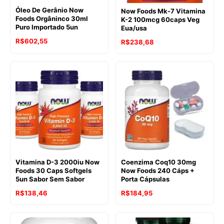
Óleo De Gerânio Now
Now Foods Mk-7 Vitamina
Foods Orgâninco 30ml
K-2 100mcg 60caps Veg
Puro Importado 5un
Eua/usa
R$
602,55
R$
238,68
Vitamina D-3 2000iu Now
Coenzima Coq10 30mg
Foods 30 Caps Softgels
Now Foods 240 Cáps +
5un Sabor Sem Sabor
Porta Cápsulas
R$
138,46
R$
184,95