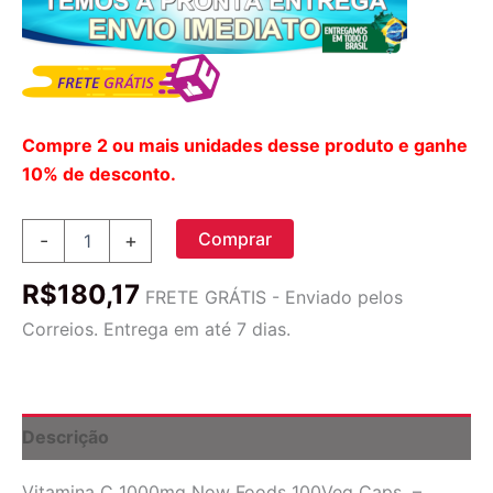
Compre 2 ou mais unidades desse produto e ganhe
10% de desconto.
Vitamina
Comprar
-
+
C+bioflavonóide
Now
R$
180,17
Foods
FRETE GRÁTIS - Enviado pelos
100cáps
Correios. Entrega em até 7 dias.
+
Porta
Cápsulas
quantidade
Descrição
Vitamina C 1000mg Now Foods 100Veg Caps –