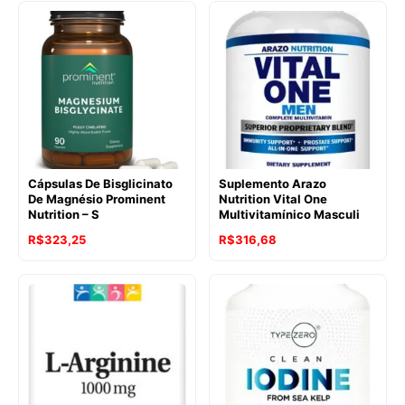
Cápsulas De Bisglicinato
Suplemento Arazo
De Magnésio Prominent
Nutrition Vital One
Nutrition – S
Multivitamínico Masculi
R$
323,25
R$
316,68