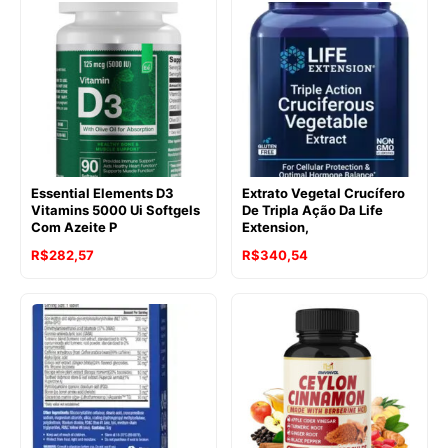
Essential Elements D3
Extrato Vegetal Crucífero
Vitamins 5000 Ui Softgels
De Tripla Ação Da Life
Com Azeite P
Extension,
R$
282,57
R$
340,54