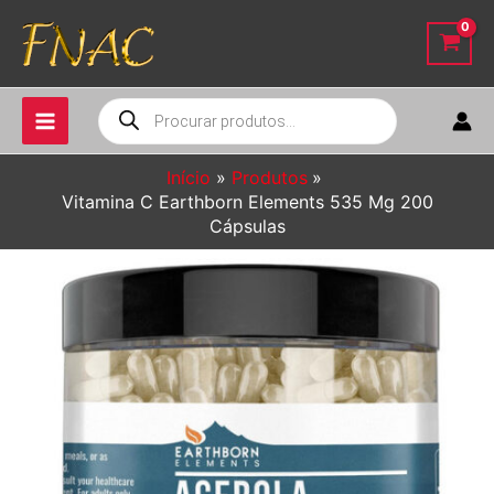
Ir
para
o
conteúdo
Pesquisar
produtos
Início
Produtos
Vitamina C Earthborn Elements 535 Mg 200
Cápsulas