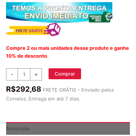
Compre 2 ou mais unidades desse produto e ganhe
10% de desconto.
Vitamina
Comprar
-
+
C
Earthborn
R$
292,68
Elements
FRETE GRÁTIS - Enviado pelos
535
Correios. Entrega em até 7 dias.
Mg
200
Cápsulas
quantidade
Descrição