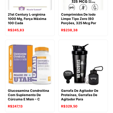
21st Century L-arginina
Comprimidos De Iodo
1000 Mg, Força Máxima
Limpo Tipo Zero (60
100 Cada
Porções, 325 Mcg Por
R$
245,83
R$
238,38
Glucosamina Condroitina
Garrafa De Agitador De
Com Suplemento De
Proteínas, Garrafas De
Cúrcuma E Msm – C
Agitador Para
R$
247,13
R$
329,50