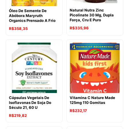
Natural Nutra Zinc
Óleo De Semente De
Picolinate 30 Mg, Dupla
Abóbora Maryruth
Força, Cru E Puro
Organics Prensado A Frio
R$
335,96
R$
358,35
Cápsulas Vegetais De
Vitamina C Nature Made
Isoflavonas De Soja Do
125mg 110 Gomitas
Século 21, 60 U
R$
232,17
R$
219,82