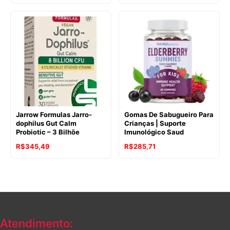
Jarrow Formulas Jarro-
Gomas De Sabugueiro Para
dophilus Gut Calm
Crianças | Suporte
Probiotic – 3 Bilhõe
Imunológico Saud
R$
345,49
R$
285,71
Atendimento: