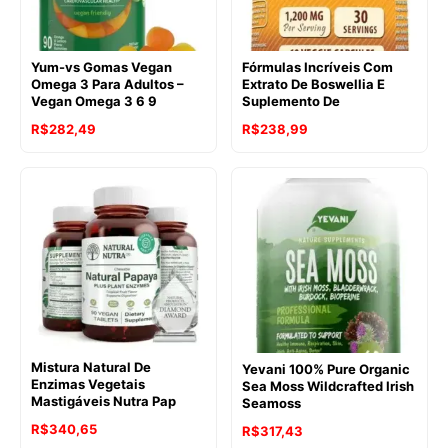
Yum-vs Gomas Vegan
Fórmulas Incríveis Com
Omega 3 Para Adultos –
Extrato De Boswellia E
Vegan Omega 3 6 9
Suplemento De
R$
282,49
R$
238,99
Mistura Natural De
Yevani 100% Pure Organic
Enzimas Vegetais
Sea Moss Wildcrafted Irish
Mastigáveis Nutra Pap
Seamoss
R$
340,65
R$
317,43