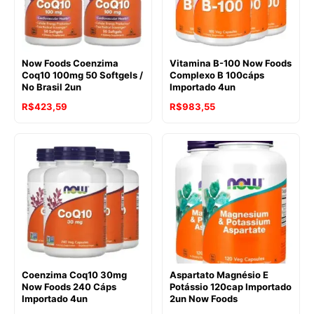
Now Foods Coenzima
Vitamina B-100 Now Foods
Coq10 100mg 50 Softgels /
Complexo B 100cáps
No Brasil 2un
Importado 4un
R$
423,59
R$
983,55
Coenzima Coq10 30mg
Aspartato Magnésio E
Now Foods 240 Cáps
Potássio 120cap Importado
Importado 4un
2un Now Foods