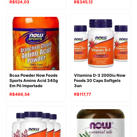
R$
524,03
R$
345,12
Bcaa Powder Now Foods
Vitamina D-3 2000iu Now
Sports Amino Acid 340g
Foods 30 Caps Softgels
Em Pó Importado
3un
R$
466,54
R$
117,77