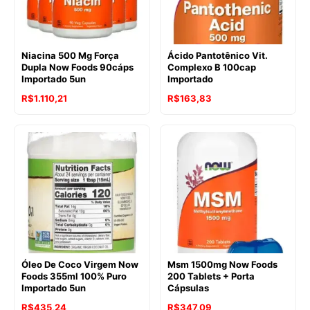
Niacina 500 Mg Força
Ácido Pantotênico Vit.
Dupla Now Foods 90cáps
Complexo B 100cap
Importado 5un
Importado
R$
1.110,21
R$
163,83
Óleo De Coco Virgem Now
Msm 1500mg Now Foods
Foods 355ml 100% Puro
200 Tablets + Porta
Importado 5un
Cápsulas
R$
435,24
R$
347,09