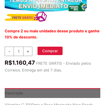
Compre 2 ou mais unidades desse produto e ganhe
10% de desconto.
Vitamina
Comprar
-
+
C-
1000mg
R$
1.160,47
250
FRETE GRÁTIS - Enviado pelos
Tablets
Correios. Entrega em até 7 dias.
Importado
4un
Now
Foods
quantidade
Descrição
Vitamina C 1000mg e Rosa Mosqueta Now Foods