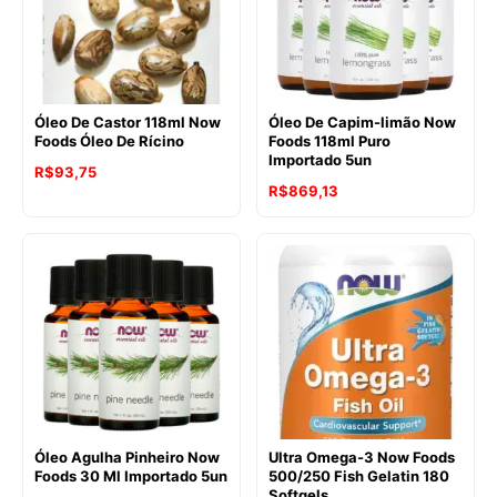
Óleo De Castor 118ml Now
Óleo De Capim-limão Now
Foods Óleo De Rícino
Foods 118ml Puro
Importado 5un
R$
93,75
R$
869,13
Óleo Agulha Pinheiro Now
Ultra Omega-3 Now Foods
Foods 30 Ml Importado 5un
500/250 Fish Gelatin 180
Softgels