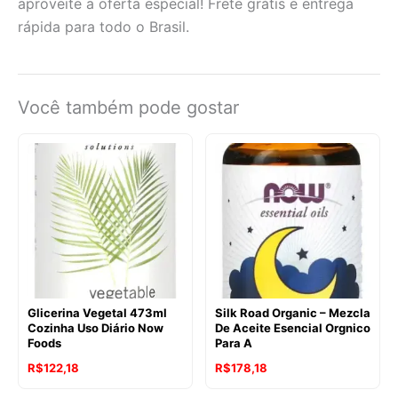
aproveite a oferta especial! Frete grátis e entrega
rápida para todo o Brasil.
Você também pode gostar
Glicerina Vegetal 473ml
Silk Road Organic – Mezcla
Cozinha Uso Diário Now
De Aceite Esencial Orgnico
Foods
Para A
R$
122,18
R$
178,18