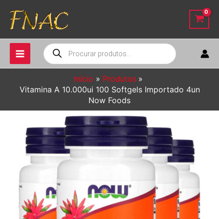
Ir
para
o
conteúdo
Pesquisar
produtos
Início
Produtos
Vitamina A 10.000ui 100 Softgels Importado 4un
Now Foods