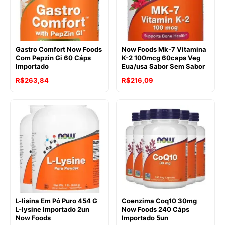
Gastro Comfort Now Foods
Now Foods Mk-7 Vitamina
Com Pepzin Gi 60 Cáps
K-2 100mcg 60caps Veg
Importado
Eua/usa Sabor Sem Sabor
R$
263,84
R$
216,09
L-lisina Em Pó Puro 454 G
Coenzima Coq10 30mg
L-lysine Importado 2un
Now Foods 240 Cáps
Now Foods
Importado 5un