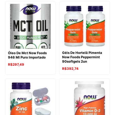
Géis De Hortelã Pimenta
Óleo De Mct Now Foods
Now Foods Peppermint
946 Ml Puro Importado
90softgels 2un
R$
297,49
R$
392,74