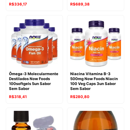
R$
336,17
R$
689,38
Ômega-3 Molecularmente
Niacina Vitamina B-3
Destilados Now Foods
500mg Now Foods Niacin
100softgels 5un Sabor
100 Veg Caps 3un Sabor
Sem Sabor
Sem Sabor
R$
318,41
R$
280,80