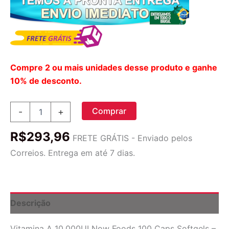
Compre 2 ou mais unidades desse produto e ganhe
10% de desconto.
Vitamina
Comprar
-
+
A
10.000ui
R$
293,96
100
FRETE GRÁTIS - Enviado pelos
Softgels
Correios. Entrega em até 7 dias.
Importado
4un
Now
Foods
quantidade
Descrição
Vitamina A 10.000UI Now Foods 100 Caps Softgels –