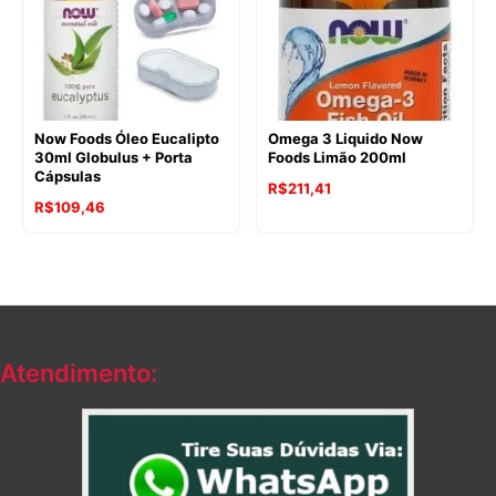
Now Foods Óleo Eucalipto
Omega 3 Liquido Now
30ml Globulus + Porta
Foods Limão 200ml
Cápsulas
R$
211,41
R$
109,46
Atendimento: