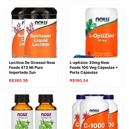
Lecitina De Girassol Now
L-optizinc 30mg Now
Foods 473 Ml Puro
Foods 100 Veg Cápsulas +
Importado 2un
Porta Cápsulas
R$
280,38
R$
190,34