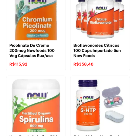
Picolinato De Cromo
Bioflavonóides Cítricos
200mcg Nowfoods 100
100 Cáps Importado 5un
Veg Cápsulas Eua/usa
Now Foods
R$
115,92
R$
358,40