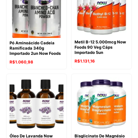
Metil B-12 5.000mcg Now
Pó Aminoácido Cadeia
Foods 90 Veg Cáps
Ramificada 340g
Importado 5un
Importado 2un Now Foods
R$
1.131,16
R$
1.060,98
Óleo De Lavanda Now
Bisglicinato De Magnésio