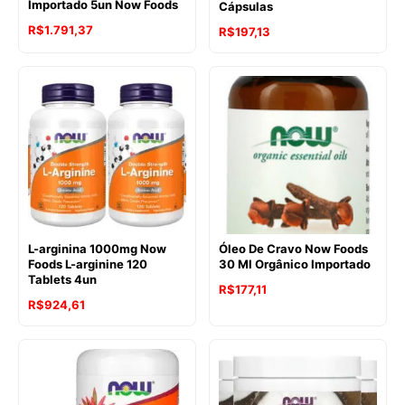
Importado 5un Now Foods
Cápsulas
R$
1.791,37
R$
197,13
L-arginina 1000mg Now
Óleo De Cravo Now Foods
Foods L-arginine 120
30 Ml Orgânico Importado
Tablets 4un
R$
177,11
R$
924,61