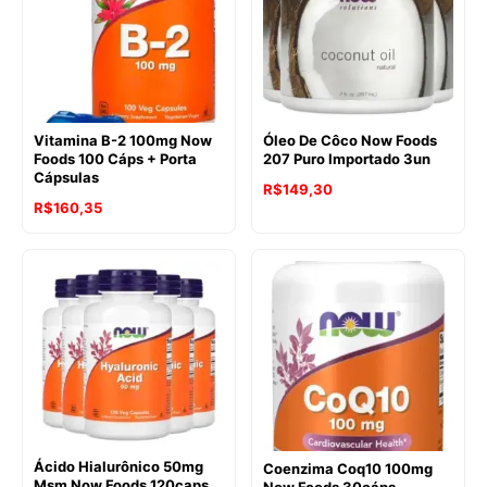
Vitamina B-2 100mg Now
Óleo De Côco Now Foods
Foods 100 Cáps + Porta
207 Puro Importado 3un
Cápsulas
R$
149,30
R$
160,35
Ácido Hialurônico 50mg
Coenzima Coq10 100mg
Msm Now Foods 120caps
Now Foods 30cáps