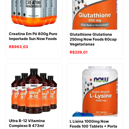
Creatina Em Pó 600g Puro
Glutathione Glutationa
Importado 5un Now Foods
250mg Now Foods 60cap
Vegetarianas
R$
963,03
R$
229,01
Ultra B-12 Vitamina
L Lisina 1000mg Now
Complexo B 473ml
Foods 100 Tablets + Porta