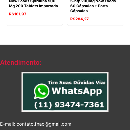
Now Foods Spirulina 500
5-htp 200mg Now Foods
Mg 200 Tablets Importado
60 Cápsulas + Porta
Cápsulas
R$
161,97
R$
284,27
Atendimento:
E-mail: contato.fnac@gmail.com