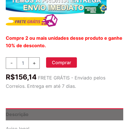
Compre 2 ou mais unidades desse produto e ganhe
10% de desconto.
Vitam.
Comprar
-
+
Methyl
B12
R$
156,14
1000mcg
FRETE GRÁTIS - Enviado pelos
100pastilhas
Correios. Entrega em até 7 dias.
Sublingual
Now
Brasil
Sabor
Sem
Descrição
Sabor
quantidade
Aviso legal