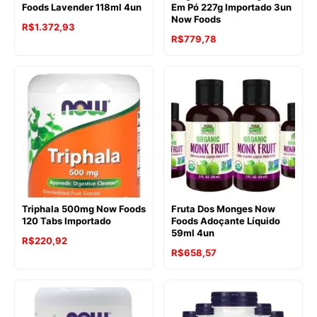
Foods Lavender 118ml 4un
Em Pó 227g Importado 3un
Now Foods
R$
1.372,93
R$
779,78
Triphala 500mg Now Foods
Fruta Dos Monges Now
120 Tabs Importado
Foods Adoçante Líquido
59ml 4un
R$
220,92
R$
658,57