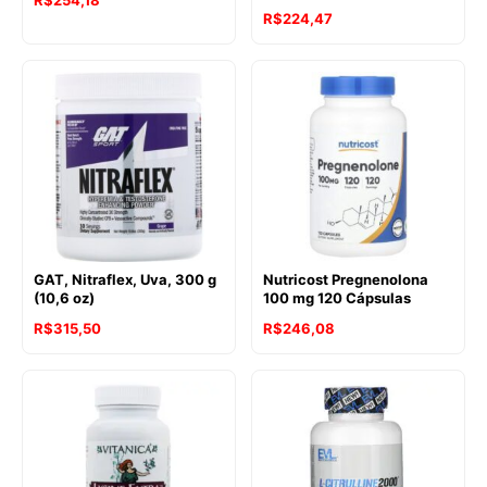
R$
254,18
R$
224,47
GAT, Nitraflex, Uva, 300 g
Nutricost Pregnenolona
(10,6 oz)
100 mg 120 Cápsulas
R$
315,50
R$
246,08