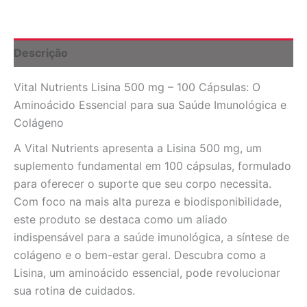
100
Cápsulas:
Potencialize
sua
Descrição
Saúde
e
Vital Nutrients Lisina 500 mg – 100 Cápsulas: O
Bem-
Estar
Aminoácido Essencial para sua Saúde Imunológica e
quantidade
Colágeno
A Vital Nutrients apresenta a Lisina 500 mg, um
suplemento fundamental em 100 cápsulas, formulado
para oferecer o suporte que seu corpo necessita.
Com foco na mais alta pureza e biodisponibilidade,
este produto se destaca como um aliado
indispensável para a saúde imunológica, a síntese de
colágeno e o bem-estar geral. Descubra como a
Lisina, um aminoácido essencial, pode revolucionar
sua rotina de cuidados.