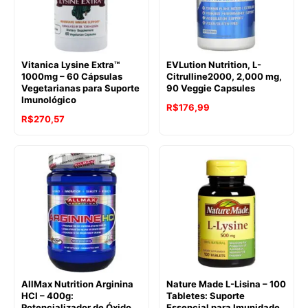
Vitanica Lysine Extra™
EVLution Nutrition, L-
1000mg – 60 Cápsulas
Citrulline2000, 2,000 mg,
Vegetarianas para Suporte
90 Veggie Capsules
Imunológico
R$
176,99
R$
270,57
AllMax Nutrition Arginina
Nature Made L-Lisina – 100
HCI – 400g:
Tabletes: Suporte
Potencializador de Óxido
Essencial para Imunidade