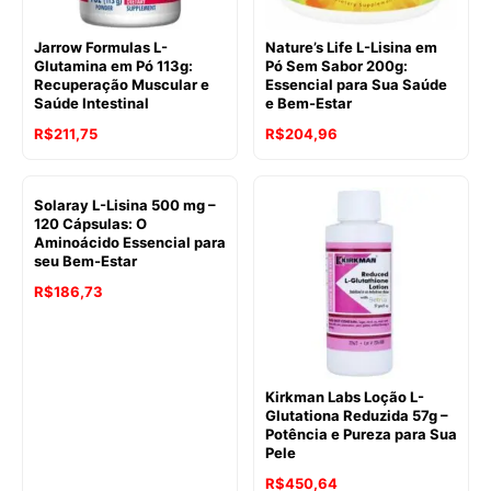
Jarrow Formulas L-
Nature’s Life L-Lisina em
Glutamina em Pó 113g:
Pó Sem Sabor 200g:
Recuperação Muscular e
Essencial para Sua Saúde
Saúde Intestinal
e Bem-Estar
R$
211,75
R$
204,96
Solaray L-Lisina 500 mg –
120 Cápsulas: O
Aminoácido Essencial para
seu Bem-Estar
R$
186,73
Kirkman Labs Loção L-
Glutationa Reduzida 57g –
Potência e Pureza para Sua
Pele
R$
450,64