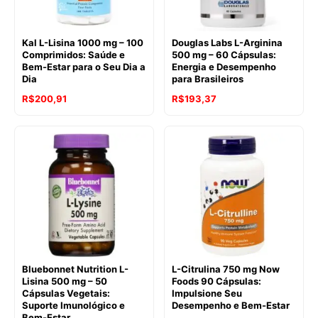
Kal L-Lisina 1000 mg – 100
Douglas Labs L-Arginina
Comprimidos: Saúde e
500 mg – 60 Cápsulas:
Bem-Estar para o Seu Dia a
Energia e Desempenho
Dia
para Brasileiros
R$
200,91
R$
193,37
Bluebonnet Nutrition L-
L-Citrulina 750 mg Now
Lisina 500 mg – 50
Foods 90 Cápsulas:
Cápsulas Vegetais:
Impulsione Seu
Suporte Imunológico e
Desempenho e Bem-Estar
Bem-Estar