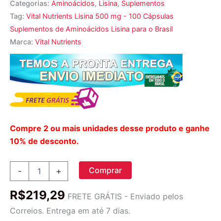
Categorias:
Aminoácidos
,
Lisina
,
Suplementos
Tag:
Vital Nutrients Lisina 500 mg - 100 Cápsulas
Suplementos de Aminoácidos Lisina para o Brasil
Marca:
Vital Nutrients
Compre 2 ou mais unidades desse produto e ganhe
10% de desconto.
Vital
Comprar
-
+
Nutrients
Lisina
R$
219,29
500
FRETE GRÁTIS - Enviado pelos
mg
Correios. Entrega em até 7 dias.
-