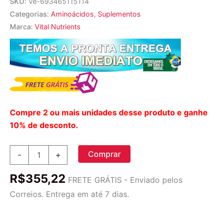
SKU:
Ve-693465115114
Categorias:
Aminoácidos
,
Suplementos
Marca:
Vital Nutrients
Compre 2 ou mais unidades desse produto e ganhe
10% de desconto.
Vital
Comprar
-
+
Nutrients
Acetil
R$
355,22
L-
FRETE GRÁTIS - Enviado pelos
Carnitina
Correios. Entrega em até 7 dias.
500
mg
-