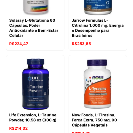
Solaray L-Glutationa 60
Jarrow Formulas L-
Cápsulas: Poder
Citrulina 1.000 mg: Energia
Antioxidante e Bem-Estar
e Desempenho para
Celular
Brasileiros
R$
224,47
R$
253,85
Life Extension, L-Taurine
Now Foods, L-Tirosina,
Powder, 10.58 oz (300 g)
Força Extra, 750 mg, 90
Cápsulas Vegetais
R$
214,32