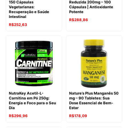
150 Cápsulas
Reduzida 200mg – 100
Vegetarianas:
Cápsulas | Antioxidante
Recuperação e Saúde
Potente
Intestinal
R$
288,86
R$
252,63
NutraKey Acetil-L-
Nature’s Plus Manganês 50
Carnitina em Pó 250g:
mg – 90 Tabletes: Sua
Energia e Foco para o Seu
Dose Essencial de Bem-
Dia
Estar
R$
296,96
R$
178,09