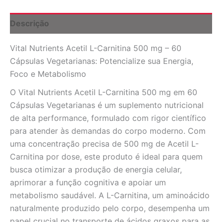
60
Cápsulas
Descrição
Vegetarianas:
Energia
Vital Nutrients Acetil L-Carnitina 500 mg – 60
e
Foco
Cápsulas Vegetarianas: Potencialize sua Energia,
para
Foco e Metabolismo
o
Seu
O Vital Nutrients Acetil L-Carnitina 500 mg em 60
Dia
Cápsulas Vegetarianas é um suplemento nutricional
quantidade
de alta performance, formulado com rigor científico
para atender às demandas do corpo moderno. Com
uma concentração precisa de 500 mg de Acetil L-
Carnitina por dose, este produto é ideal para quem
busca otimizar a produção de energia celular,
aprimorar a função cognitiva e apoiar um
metabolismo saudável. A L-Carnitina, um aminoácido
naturalmente produzido pelo corpo, desempenha um
papel crucial no transporte de ácidos graxos para as