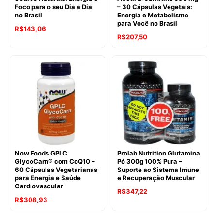
Foco para o seu Dia a Dia
– 30 Cápsulas Vegetais:
no Brasil
Energia e Metabolismo
para Você no Brasil
R$
143,06
R$
207,50
Now Foods GPLC
Prolab Nutrition Glutamina
GlycoCarn® com CoQ10 –
Pó 300g 100% Pura –
60 Cápsulas Vegetarianas
Suporte ao Sistema Imune
para Energia e Saúde
e Recuperação Muscular
Cardiovascular
R$
347,22
R$
308,93