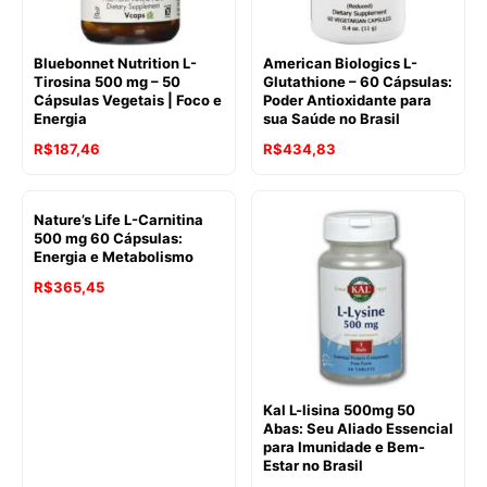
Bluebonnet Nutrition L-
American Biologics L-
Tirosina 500 mg – 50
Glutathione – 60 Cápsulas:
Cápsulas Vegetais | Foco e
Poder Antioxidante para
Energia
sua Saúde no Brasil
R$
187,46
R$
434,83
Nature’s Life L-Carnitina
500 mg 60 Cápsulas:
Energia e Metabolismo
R$
365,45
Kal L-lisina 500mg 50
Abas: Seu Aliado Essencial
para Imunidade e Bem-
Estar no Brasil