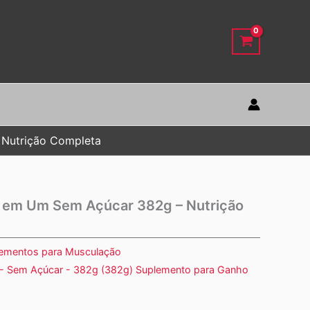
Nutrição Completa
 em Um Sem Açúcar 382g – Nutrição
ementos para Musculação
- Sem Açúcar - 382g (382g) Suplemento para Ganho