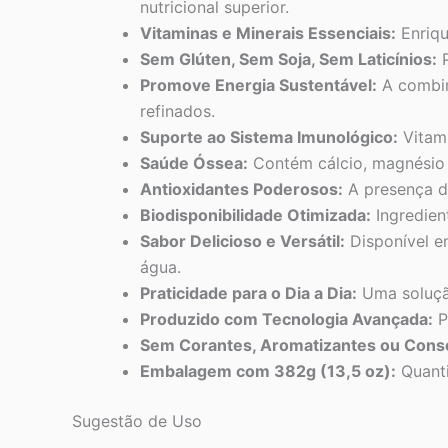
nutricional superior.
Vitaminas e Minerais Essenciais:
Enriqu
Sem Glúten, Sem Soja, Sem Laticínios:
P
Promove Energia Sustentável:
A combin
refinados.
Suporte ao Sistema Imunológico:
Vitami
Saúde Óssea:
Contém cálcio, magnésio 
Antioxidantes Poderosos:
A presença de
Biodisponibilidade Otimizada:
Ingredien
Sabor Delicioso e Versátil:
Disponível e
água.
Praticidade para o Dia a Dia:
Uma solução
Produzido com Tecnologia Avançada:
P
Sem Corantes, Aromatizantes ou Conser
Embalagem com 382g (13,5 oz):
Quanti
Sugestão de Uso