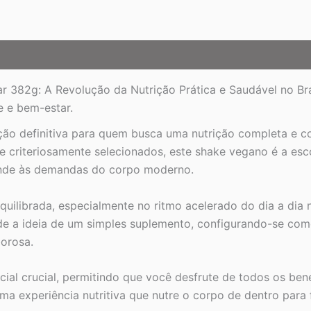
Completa
quantidade
382g: A Revolução da Nutrição Prática e Saudável no Bra
e e bem-estar.
ão definitiva para quem busca uma nutrição completa e c
e criteriosamente selecionados, este shake vegano é a esc
tende às demandas do corpo moderno.
librada, especialmente no ritmo acelerado do dia a dia no
ende a ideia de um simples suplemento, configurando-se co
borosa.
cial crucial, permitindo que você desfrute de todos os be
ma experiência nutritiva que nutre o corpo de dentro para