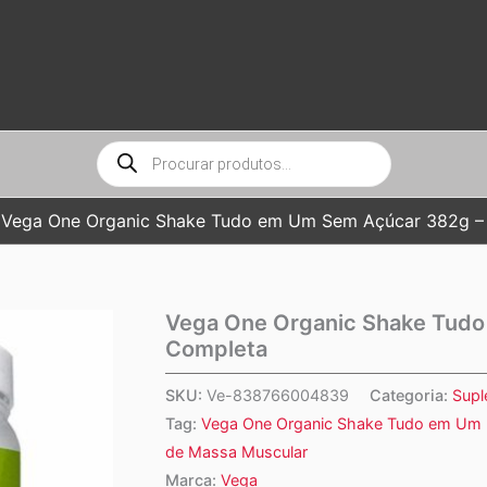
Pesquisar
produtos
Vega One Organic Shake Tudo em Um Sem Açúcar 382g – 
Vega One Organic Shake Tudo
Completa
SKU:
Ve-838766004839
Categoria:
Supl
Tag:
Vega One Organic Shake Tudo em Um 
de Massa Muscular
Marca:
Vega