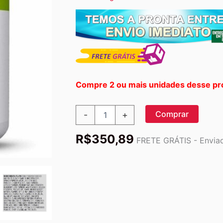
Compre 2 ou mais unidades desse pr
Vega
Comprar
-
+
One
Organic
R$
350,89
Shake
FRETE GRÁTIS - Enviad
Tudo
em
Um
Sem
Açúcar
382g
-
Nutrição