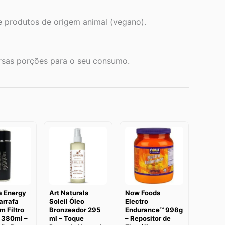
s e produtos de origem animal (vegano).
sas porções para o seu consumo.
a Energy
Art Naturals
Now Foods
arrafa
Soleil Óleo
Electro
m Filtro
Bronzeador 295
Endurance™ 998g
 380ml –
ml – Toque
– Repositor de