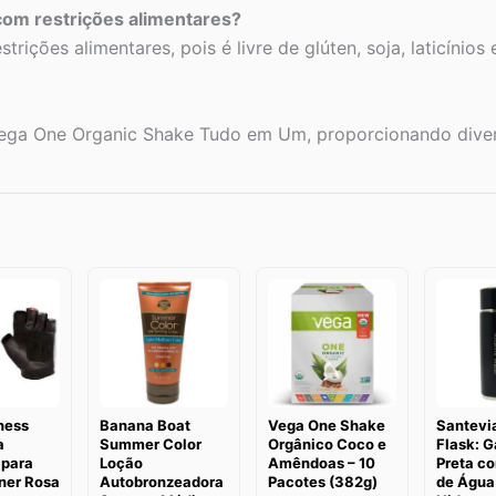
om restrições alimentares?
ições alimentares, pois é livre de glúten, soja, laticínio
ega One Organic Shake Tudo em Um, proporcionando diver
ness
Banana Boat
Vega One Shake
Santevi
a
Summer Color
Orgânico Coco e
Flask: G
 para
Loção
Amêndoas – 10
Preta co
ner Rosa
Autobronzeadora
Pacotes (382g)
de Água