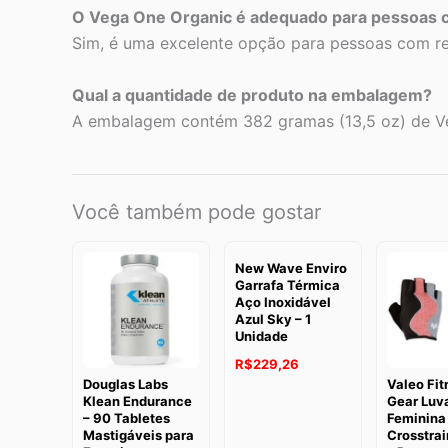
O Vega One Organic é adequado para pessoas c
Sim, é uma excelente opção para pessoas com restr
Qual a quantidade de produto na embalagem?
A embalagem contém 382 gramas (13,5 oz) de V
Você também pode gostar
New Wave Enviro
Garrafa Térmica
Aço Inoxidável
Azul Sky – 1
Unidade
R$
229,26
Douglas Labs
Valeo Fit
Klean Endurance
Gear Luv
– 90 Tabletes
Feminina
Mastigáveis para
Crosstrai