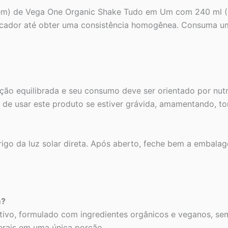
em) de Vega One Organic Shake Tudo em Um com 240 ml (8 
ificador até obter uma consistência homogênea. Consuma u
ção equilibrada e seu consumo deve ser orientado por nutr
s de usar este produto se estiver grávida, amamentando,
igo da luz solar direta. Após aberto, feche bem a embala
m?
tivo, formulado com ingredientes orgânicos e veganos, se
nerais em uma única porção.