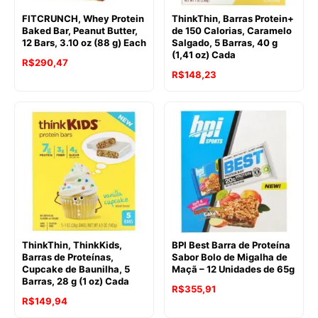
FITCRUNCH, Whey Protein
ThinkThin, Barras Protein+
Baked Bar, Peanut Butter,
de 150 Calorias, Caramelo
12 Bars, 3.10 oz (88 g) Each
Salgado, 5 Barras, 40 g
(1,41 oz) Cada
R$
290,47
R$
148,23
ThinkThin, ThinkKids,
BPI Best Barra de Proteína
Barras de Proteínas,
Sabor Bolo de Migalha de
Cupcake de Baunilha, 5
Maçã – 12 Unidades de 65g
Barras, 28 g (1 oz) Cada
R$
355,91
R$
149,94