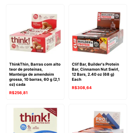
ThinkThin, Barras com alto
Clif Bar, Builder's Protein
teor de proteínas,
Bar, Cinnamon Nut Swirl,
Manteiga de amendoim
12 Bars, 2.40 oz (68 g)
grossa, 10 barras, 60 g (2,1
Each
oz) cada
R$
308,64
R$
256,81