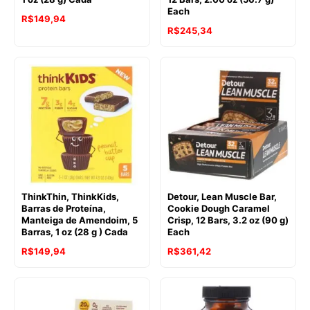
Each
R$
149,94
R$
245,34
ThinkThin, ThinkKids,
Detour, Lean Muscle Bar,
Barras de Proteína,
Cookie Dough Caramel
Manteiga de Amendoim, 5
Crisp, 12 Bars, 3.2 oz (90 g)
Barras, 1 oz (28 g ) Cada
Each
R$
149,94
R$
361,42