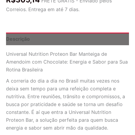
FRETE GRÁTIS - Enviado pelos
Sabor
Correios. Entrega em até 7 dias.
Manteiga
de
Amendoim
com
Chocolate
Descrição
-
12
Universal Nutrition Proteon Bar Manteiga de
Barras
Energéticas
Amendoim com Chocolate: Energia e Sabor para Sua
quantidade
Rotina Brasileira
A correria do dia a dia no Brasil muitas vezes nos
deixa sem tempo para uma refeição completa e
nutritiva. Entre reuniões, trânsito e compromissos, a
busca por praticidade e saúde se torna um desafio
constante. É aí que entra a Universal Nutrition
Proteon Bar, a solução perfeita para quem busca
energia e sabor sem abrir mão da qualidade.