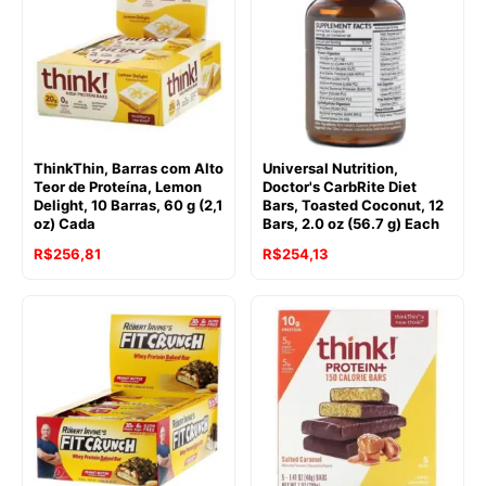
ThinkThin, Barras com Alto
Universal Nutrition,
Teor de Proteína, Lemon
Doctor's CarbRite Diet
Delight, 10 Barras, 60 g (2,1
Bars, Toasted Coconut, 12
oz) Cada
Bars, 2.0 oz (56.7 g) Each
R$
256,81
R$
254,13