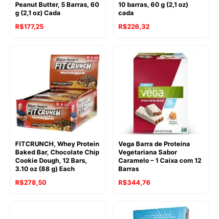
Peanut Butter, 5 Barras, 60
10 barras, 60 g (2,1 oz)
g (2,1 oz) Cada
cada
R$
177,25
R$
226,32
FITCRUNCH, Whey Protein
Vega Barra de Proteína
Baked Bar, Chocolate Chip
Vegetariana Sabor
Cookie Dough, 12 Bars,
Caramelo – 1 Caixa com 12
3.10 oz (88 g) Each
Barras
R$
278,50
R$
344,76