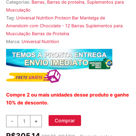
Categorias:
Barras
,
Barras de proteína
,
Suplementos para
Musculação
Tag:
Universal Nutrition Proteon Bar Manteiga de
Amendoim com Chocolate - 12 Barras Suplementos para
Musculação Barras de Proteína
Marca:
Universal Nutrition
Compre 2 ou mais unidades desse produto e ganhe
10% de desconto.
Universal
Comprar
-
+
Nutrition
Proteon
R$
305,14
Bar