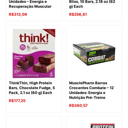
Unidades – Energia e
Bliss, 10 Bars, 2.18 oz (62
Recuperação Muscular
g) Each
R$
313,09
R$
256,81
ThinkThin, High Protein
MusclePharm Barras
Bars, Chocolate Fudge, 5
Crocantes Combate – 12
Pack, 2.1 oz (60 g) Each
Unidades: Energia e
Nutrição Pré-Treino
R$
177,25
R$
360,57