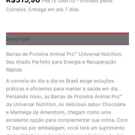
FRETE GRÁTIS - Enviado pelos
Pro™
Correios. Entrega em até 7 dias.
Universal
Nutrition
-
Chocolate
e
Descrição
Manteiga
de
Barras de Proteína Animal Pro™ Universal Nutrition:
Amendoim
-
Seu Aliado Perfeito para Energia e Recuperação
12
Rápida
Barras
quantidade
A correria do dia a dia no Brasil exige soluções
práticas e eficientes para manter a saúde em dia.
Pensando nisso, as Barras de Proteína Animal Pro™
da Universal Nutrition, no delicioso sabor Chocolate
e Manteiga de Amendoim, chegam como uma
excelente opção para complementar sua rotina. Com
12 barras por embalagem, você terá um suprimento