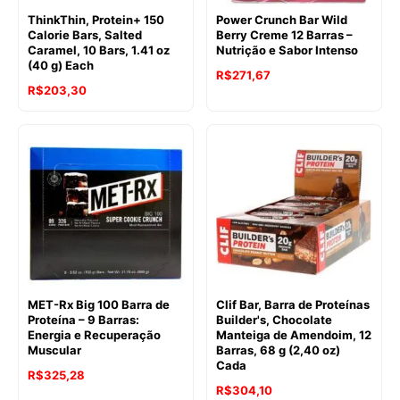
ThinkThin, Protein+ 150
Power Crunch Bar Wild
Calorie Bars, Salted
Berry Creme 12 Barras –
Caramel, 10 Bars, 1.41 oz
Nutrição e Sabor Intenso
(40 g) Each
R$
271,67
R$
203,30
MET-Rx Big 100 Barra de
Clif Bar, Barra de Proteínas
Proteína – 9 Barras:
Builder's, Chocolate
Energia e Recuperação
Manteiga de Amendoim, 12
Muscular
Barras, 68 g (2,40 oz)
Cada
R$
325,28
R$
304,10