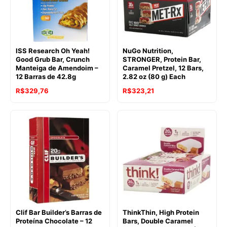
ISS Research Oh Yeah!
NuGo Nutrition,
Good Grub Bar, Crunch
STRONGER, Protein Bar,
Manteiga de Amendoim –
Caramel Pretzel, 12 Bars,
12 Barras de 42.8g
2.82 oz (80 g) Each
R$
329,76
R$
323,21
Clif Bar Builder’s Barras de
ThinkThin, High Protein
Proteína Chocolate – 12
Bars, Double Caramel