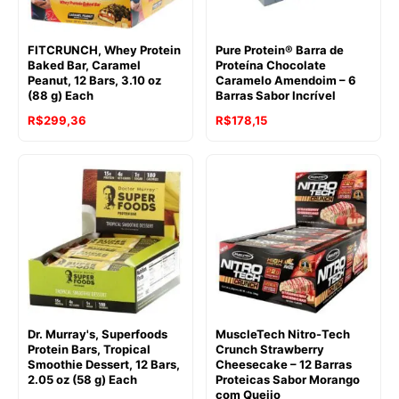
FITCRUNCH, Whey Protein
Pure Protein® Barra de
Baked Bar, Caramel
Proteína Chocolate
Peanut, 12 Bars, 3.10 oz
Caramelo Amendoim – 6
(88 g) Each
Barras Sabor Incrível
R$
299,36
R$
178,15
Dr. Murray's, Superfoods
MuscleTech Nitro-Tech
Protein Bars, Tropical
Crunch Strawberry
Smoothie Dessert, 12 Bars,
Cheesecake – 12 Barras
2.05 oz (58 g) Each
Proteicas Sabor Morango
com Queijo