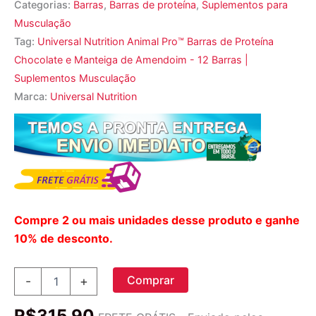
Categorias:
Barras
,
Barras de proteína
,
Suplementos para
Musculação
Tag:
Universal Nutrition Animal Pro™ Barras de Proteína
Chocolate e Manteiga de Amendoim - 12 Barras |
Suplementos Musculação
Marca:
Universal Nutrition
Compre 2 ou mais unidades desse produto e ganhe
10% de desconto.
Barras
Comprar
-
+
de
Proteína
R$
315,90
Animal