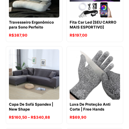
Travesseiro Ergonômico
Fita Car Led [SEU CARRO
para Sono Perfeito
MAIS ESPORTIVO]
R$
387,90
R$
197,00
Capa De Sofá Spandex |
Luva De Proteção Anti
New Shape
Corte | Free Hands
Faixa
R$
160,50
–
R$
340,88
R$
69,90
de