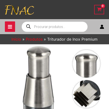
Ir
para
o
conteúdo
Pesquisar
produtos
Início
Produtos
Triturador de Inox Premium