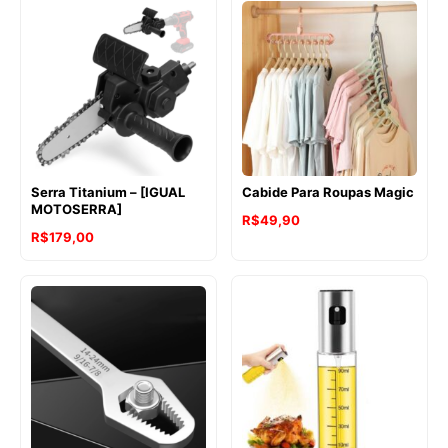
R$166,90
através
R$212,90
Serra Titanium – [IGUAL
Cabide Para Roupas Magic
MOTOSERRA]
R$
49,90
R$
179,00