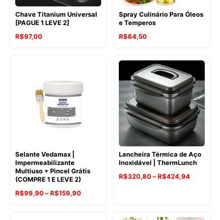
Chave Titanium Universal
Spray Culinário Para Óleos
[PAGUE 1 LEVE 2]
e Temperos
R$
97,00
R$
84,50
Selante Vedamax |
Lancheira Térmica de Aço
Impermeabilizante
Inoxidável | ThermLunch
Multiuso + Pincel Grátis
Faixa
R$
320,80
–
R$
424,94
(COMPRE 1 E LEVE 2)
de
Faixa
R$
99,90
–
R$
159,90
preço:
de
R$320,8
preço: