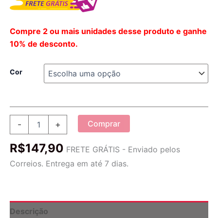
Compre 2 ou mais unidades desse produto e ganhe
10% de desconto.
Cor
Triturador
Comprar
-
+
de
Inox
R$
147,90
Premium
FRETE GRÁTIS - Enviado pelos
quantidade
Correios. Entrega em até 7 dias.
Descrição