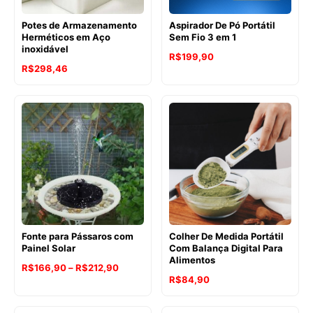
Potes de Armazenamento
Aspirador De Pó Portátil
Herméticos em Aço
Sem Fio 3 em 1
inoxidável
R$
199,90
R$
298,46
Fonte para Pássaros com
Colher De Medida Portátil
Painel Solar
Com Balança Digital Para
Alimentos
Faixa
R$
166,90
–
R$
212,90
R$
84,90
de
preço: