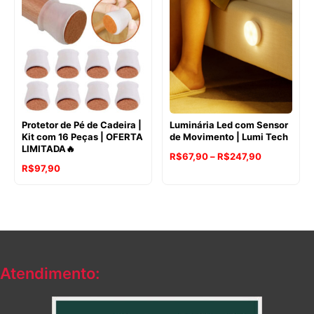
Protetor de Pé de Cadeira |
Luminária Led com Sensor
Kit com 16 Peças | OFERTA
de Movimento | Lumi Tech
LIMITADA🔥
Faixa
R$
67,90
–
R$
247,90
R$
97,90
de
preço:
R$67,90
através
R$247,90
Atendimento: