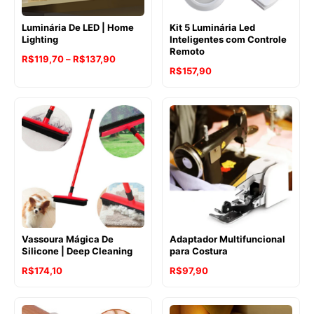
Luminária De LED | Home
Kit 5 Luminária Led
Lighting
Inteligentes com Controle
Remoto
Faixa
R$
119,70
–
R$
137,90
R$
157,90
de
preço:
R$119,70
através
R$137,90
Vassoura Mágica De
Adaptador Multifuncional
Silicone | Deep Cleaning
para Costura
R$
174,10
R$
97,90