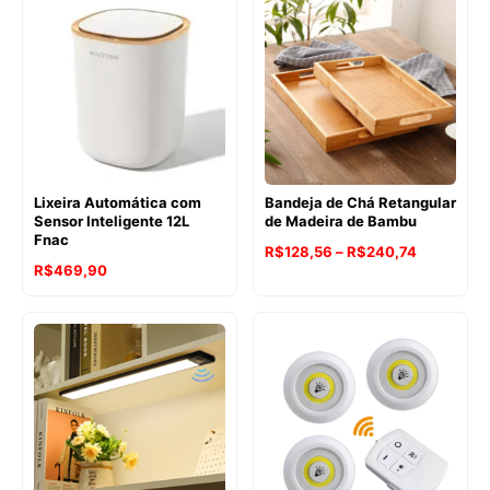
através
R$99,90
R$424,9
através
R$159,90
Lixeira Automática com
Bandeja de Chá Retangular
Sensor Inteligente 12L
de Madeira de Bambu
Fnac
Faixa
R$
128,56
–
R$
240,74
R$
469,90
de
preço:
R$128,56
através
R$240,74