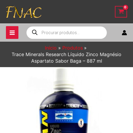
Ir
para
o
conteúdo
Pesquisar
produtos
Início
Produtos
Trace Minerals Research Líquido Zinco Magnésio
Aspartato Sabor Baga – 887 ml