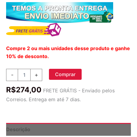
Compre 2 ou mais unidades desse produto e ganhe
10% de desconto.
Trace
Comprar
-
+
Minerals
Research
R$
274,00
Líquido
FRETE GRÁTIS - Enviado pelos
Zinco
Correios. Entrega em até 7 dias.
Magnésio
Aspartato
Sabor
Baga
-
Descrição
887