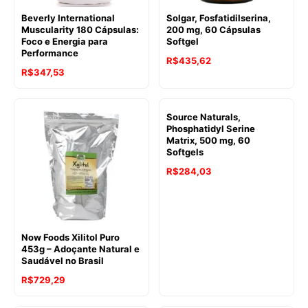
Beverly International
Solgar, Fosfatidilserina,
Muscularity 180 Cápsulas:
200 mg, 60 Cápsulas
Foco e Energia para
Softgel
Performance
R$
435,62
R$
347,53
Source Naturals,
Phosphatidyl Serine
Matrix, 500 mg, 60
Softgels
R$
284,03
Now Foods Xilitol Puro
453g – Adoçante Natural e
Saudável no Brasil
R$
729,29