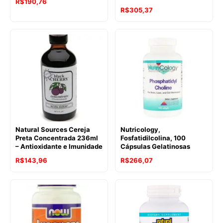
R$
190,76
R$
305,37
Natural Sources Cereja
Nutricology,
Preta Concentrada 236ml
Fosfatidilcolina, 100
– Antioxidante e Imunidade
Cápsulas Gelatinosas
R$
143,96
R$
266,07