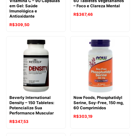
Vitamina C – 90 Cápsulas
60 Tabletes Vegetarianos
em Gel: Saúde
– Foco e Clareza Mental
Imunológica e
R$
367,46
Antioxidante
R$
309,50
Beverly International
Now Foods, Phosphatidyl
Density – 150 Tabletes:
Serine, Soy-Free, 150 mg,
Potencialize Sua
60 Comprimidos
Performance Muscular
R$
303,19
R$
347,53