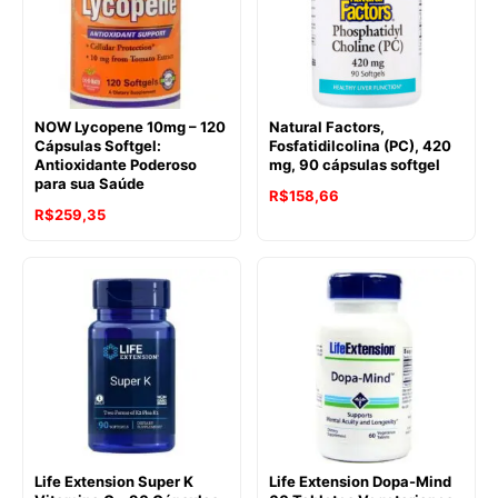
NOW Lycopene 10mg – 120
Natural Factors,
Cápsulas Softgel:
Fosfatidilcolina (PC), 420
Antioxidante Poderoso
mg, 90 cápsulas softgel
para sua Saúde
R$
158,66
O
O
R$
259,35
preço
preço
original
atual
era:
é:
R$356,90.
R$259,35.
Life Extension Super K
Life Extension Dopa-Mind