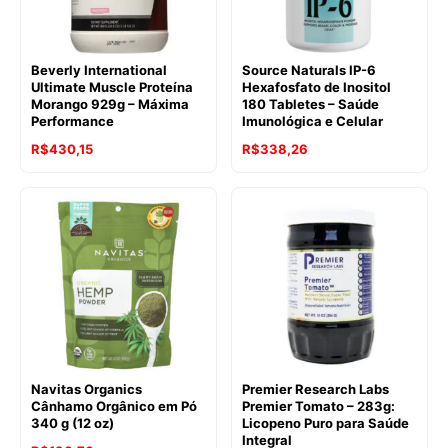
Beverly International
Source Naturals IP-6
Ultimate Muscle Proteína
Hexafosfato de Inositol
Morango 929g – Máxima
180 Tabletes – Saúde
Performance
Imunológica e Celular
R$
430,15
R$
338,26
Navitas Organics
Premier Research Labs
Cânhamo Orgânico em Pó
Premier Tomato – 283g:
340 g (12 oz)
Licopeno Puro para Saúde
Integral