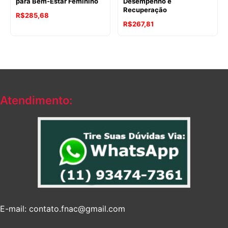
para Bem-Estar Feminino
Desempenho e
Recuperação
R$
285,68
R$
267,81
Atendimento:
E-mail: contato.fnac@gmail.com