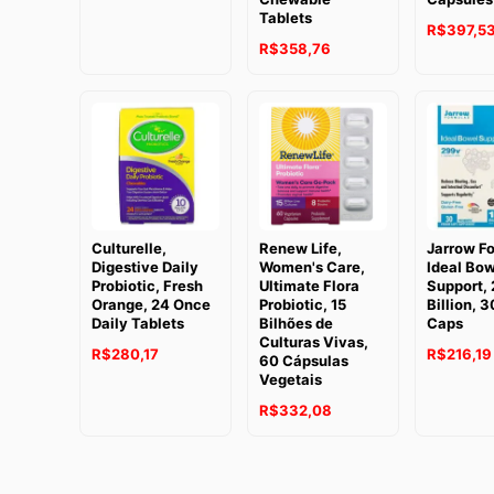
Tablets
R$
397,5
R$
358,76
Culturelle,
Renew Life,
Jarrow F
Digestive Daily
Women's Care,
Ideal Bow
Probiotic, Fresh
Ultimate Flora
Support, 
Orange, 24 Once
Probiotic, 15
Billion, 
Daily Tablets
Bilhões de
Caps
Culturas Vivas,
R$
280,17
R$
216,19
60 Cápsulas
Vegetais
R$
332,08