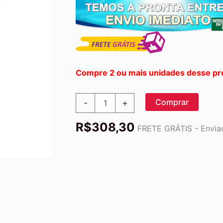
Compre 2 ou mais unidades desse pr
Thorne
Comprar
-
+
Research,
Bacillus
R$
308,30
Coagulans,
FRETE GRÁTIS - Enviad
60
Cápsulas
quantidade