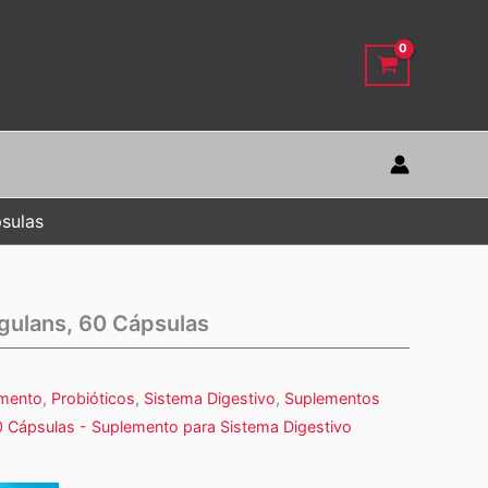
sulas
gulans, 60 Cápsulas
emento
,
Probióticos
,
Sistema Digestivo
,
Suplementos
0 Cápsulas - Suplemento para Sistema Digestivo