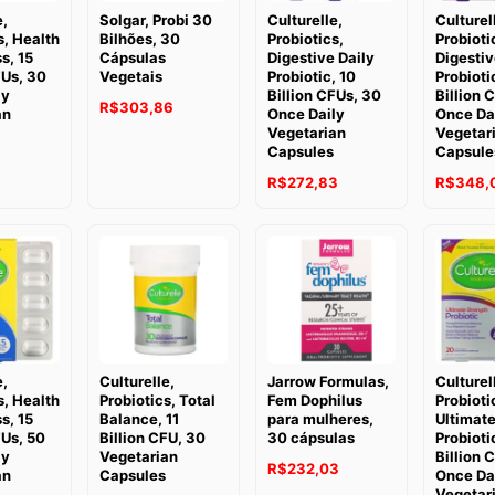
e,
Solgar, Probi 30
Culturelle,
Culturel
s, Health
Bilhões, 30
Probiotics,
Probioti
s, 15
Cápsulas
Digestive Daily
Digestiv
FUs, 30
Vegetais
Probiotic, 10
Probioti
ly
Billion CFUs, 30
Billion 
R$
303,86
an
Once Daily
Once Da
Vegetarian
Vegetar
Capsules
Capsule
1
R$
272,83
R$
348,
e,
Culturelle,
Jarrow Formulas,
Culturel
s, Health
Probiotics, Total
Fem Dophilus
Probioti
s, 15
Balance, 11
para mulheres,
Ultimate
FUs, 50
Billion CFU, 30
30 cápsulas
Probioti
ly
Vegetarian
Billion 
R$
232,03
an
Capsules
Once Da
Vegetar