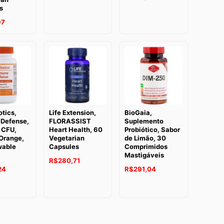
s
97
tics,
Life Extension,
BioGaia,
Defense,
FLORASSIST
Suplemento
n CFU,
Heart Health, 60
Probiótico, Sabor
 Orange,
Vegetarian
de Limão, 30
wable
Capsules
Comprimidos
Mastigáveis
R$
280,71
24
R$
291,04