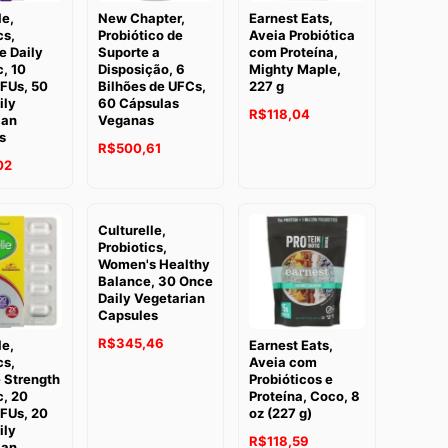
le,
New Chapter,
Earnest Eats,
cs,
Probiótico de
Aveia Probiótica
e Daily
Suporte a
com Proteína,
c, 10
Disposição, 6
Mighty Maple,
CFUs, 50
Bilhões de UFCs,
227 g
ily
60 Cápsulas
R$
118,04
ian
Veganas
s
R$
500,61
02
Culturelle,
Probiotics,
Women's Healthy
Balance, 30 Once
Daily Vegetarian
Capsules
R$
345,46
le,
Earnest Eats,
cs,
Aveia com
 Strength
Probióticos e
c, 20
Proteína, Coco, 8
CFUs, 20
oz (227 g)
ily
R$
118,59
ian