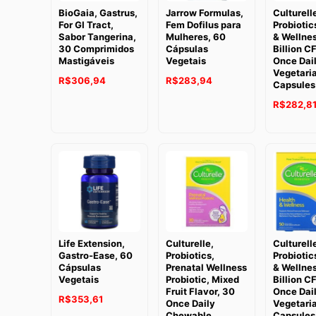
BioGaia, Gastrus,
Jarrow Formulas,
Culturell
For GI Tract,
Fem Dofilus para
Probiotic
Sabor Tangerina,
Mulheres, 60
& Wellnes
30 Comprimidos
Cápsulas
Billion C
Mastigáveis
Vegetais
Once Dai
Vegetari
R$
306,94
R$
283,94
Capsules
R$
282,8
Life Extension,
Culturelle,
Culturell
Gastro-Ease, 60
Probiotics,
Probiotic
Cápsulas
Prenatal Wellness
& Wellnes
Vegetais
Probiotic, Mixed
Billion C
Fruit Flavor, 30
Once Dai
R$
353,61
Once Daily
Vegetari
Chewable
Capsules