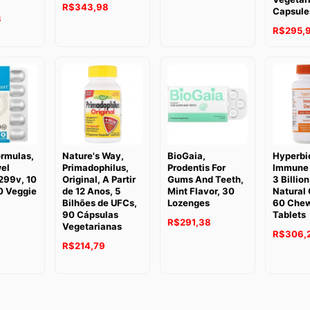
R$
343,98
Capsule
3
R$
295,
ormulas,
Nature's Way,
BioGaia,
Hyperbio
el
Primadophilus,
Prodentis For
Immune 
299v, 10
Original, A Partir
Gums And Teeth,
3 Billio
30 Veggie
de 12 Anos, 5
Mint Flavor, 30
Natural
Bilhões de UFCs,
Lozenges
60 Che
90 Cápsulas
Tablets
R$
291,38
Vegetarianas
R$
306,
R$
214,79