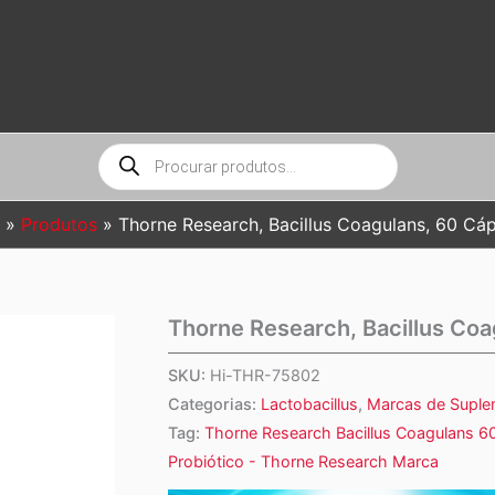
Pesquisar
produtos
o
Produtos
Thorne Research, Bacillus Coagulans, 60 Cáp
Thorne Research, Bacillus Coa
SKU:
Hi-THR-75802
Categorias:
Lactobacillus
,
Marcas de Supl
Tag:
Thorne Research Bacillus Coagulans 6
Probiótico - Thorne Research Marca