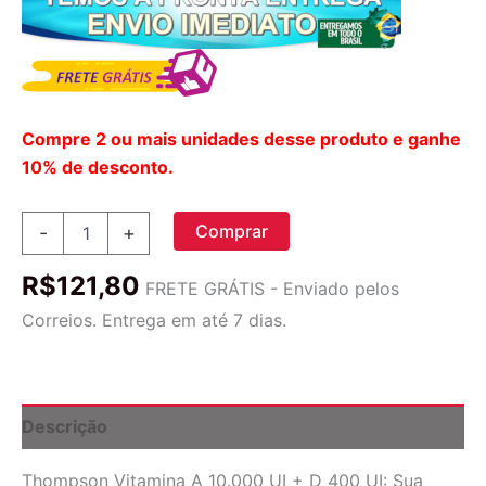
Compre 2 ou mais unidades desse produto e ganhe
10% de desconto.
Vitamina
Comprar
-
+
A
10.000
R$
121,80
UI
FRETE GRÁTIS - Enviado pelos
com
Correios. Entrega em até 7 dias.
Vitamina
D
400
UI
Thompson
Descrição
-
30
Thompson Vitamina A 10.000 UI + D 400 UI: Sua
Cápsulas