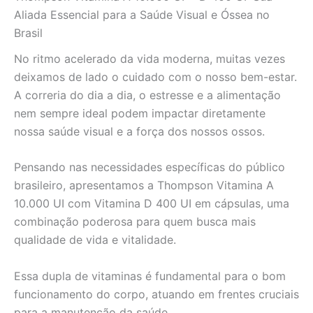
para
Aliada Essencial para a Saúde Visual e Óssea no
Saúde
Brasil
Visual
e
No ritmo acelerado da vida moderna, muitas vezes
Óssea
deixamos de lado o cuidado com o nosso bem-estar.
quantidade
A correria do dia a dia, o estresse e a alimentação
nem sempre ideal podem impactar diretamente
nossa saúde visual e a força dos nossos ossos.
Pensando nas necessidades específicas do público
brasileiro, apresentamos a Thompson Vitamina A
10.000 UI com Vitamina D 400 UI em cápsulas, uma
combinação poderosa para quem busca mais
qualidade de vida e vitalidade.
Essa dupla de vitaminas é fundamental para o bom
funcionamento do corpo, atuando em frentes cruciais
para a manutenção da saúde.