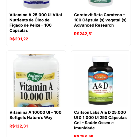
Vitamina A 25.000 UI Vital
Carotavit Beta Caroteno –
Nutrients de Óleo de
100 Cápsula (s) vegetal (s)
Fígado de Peixe – 100
Advanced Research
Cápsulas
R$
242,51
R$
201,22
Vitamina A 10000 UI – 100
Carlson Labs A & D 25.000
Softgels Nature’s Way
UI & 1.000 UI 250 Cápsulas
Gel – Saúde Óssea e
R$
132,31
Imunidade
R$
258,59