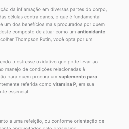
ução da inflamação em diversas partes do corpo,
as células contra danos, o que é fundamental
é um dos benefícios mais procurados por quem
de deste composto de atuar como um
antioxidante
escolher Thompson Rutin, você opta por um
endo o estresse oxidativo que pode levar ao
no manejo de condições relacionadas à
ição para quem procura um
suplemento para
uentemente referida como
vitamina P
, em sua
te essencial.
unto a uma refeição, ou conforme orientação de
amente aproveitados pelo organismo.