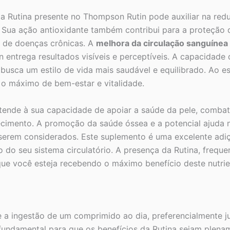
 a Rutina presente no Thompson Rutin pode auxiliar na red
Sua ação antioxidante também contribui para a proteção d
 de doenças crônicas. A
melhora da circulação sanguínea
in entrega resultados visíveis e perceptíveis. A capacida
busca um estilo de vida mais saudável e equilibrado. Ao 
 o máximo de bem-estar e vitalidade.
tende à sua capacidade de apoiar a saúde da pele, combat
ecimento. A promoção da saúde óssea e a potencial ajuda 
serem considerados. Este suplemento é uma excelente ad
 do seu sistema circulatório. A presença da Rutina, freq
que você esteja recebendo o máximo benefício deste nutrien
 a ingestão de um comprimido ao dia, preferencialmente j
 fundamental para que os benefícios da Rutina sejam plen