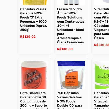
Cápsulas Vazias
Frasco de Vidro
Vital Nut
Gelatina NOW
Âmbar NOW
Osteo-Nu
Foods ‘3’ Extra
Foods Solutions
com Vita
Pequenas – 1000
com Conta-gotas
K2-7 – 18
Unidades (Aprox.
30ml (6
Cápsulas
250g)
Unidades) – Ideal
Vegetari
para
para Saú
O
O
R$
139,02
Aromaterapia e
Óssea
Óleos Essenciais
preço
preço
R$
316,5
O
O
original
atual
R$
138,39
preço
preço
era:
é:
original
atual
R$214,10.
R$139,02.
era:
é:
R$152,09.
R$138,39.
Ultra Glandulars
750 Cápsulas
Cápsulas
Ovariano Cru 60
Vazias Gelatina
Gelatina 
Comprimidos de
NOW Foods
Vitacost
200mg – Suporte
Double ’00’ para
Tamanho 