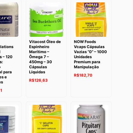
Vitacost Óleo de
NOW Foods
lations
Espinheiro
Vcaps Cápsulas
l
Marítimo –
Vazias “0” – 1000
s – 120
Ômega 7 –
Unidades
s:
450mg – 30
Premium para
o
Cápsulas
Manipulação
l para
Líquidas
O
O
R$
182,70
es e
R$
126,63
es
preço
preço
1
original
atual
era:
é:
R$297,57.
R$182,70.