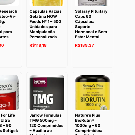
 Research
Cápsulas Vazias
Solaray Pituitary
steo-Vi-
Gelatina NOW
Caps 60
5g:
Foods Nº 1 – 500
Cápsulas:
o
Unidades para
Suporte
l para
Manipulação
Hormonal e Bem-
ortes
Personalizada
Estar Mental
O
O
O
O
80
R$
118,18
R$
189,37
preço
preço
preço
preço
original
atual
original
atual
era:
é:
era:
é:
R$182,54.
R$118,18.
R$192,68.
R$189,37.
 For Life
Jarrow Formulas
Nature’s Plus
Ultra
TMG 500mg –
BioRutin®
 – 90
120 Comprimidos
1000mg – 60
 Softgel:
– Auxílio ao
Comprimidos: