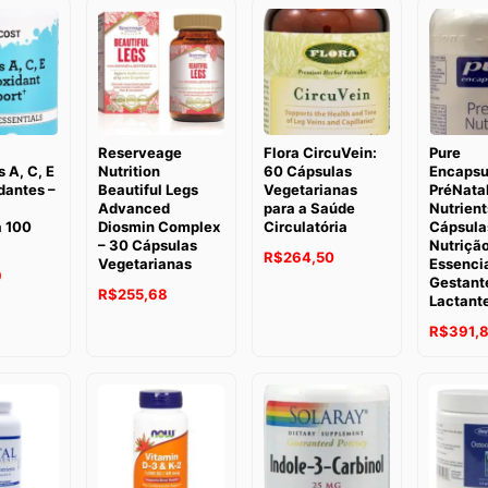
Reserveage
Flora CircuVein:
Pure
 A, C, E
Nutrition
60 Cápsulas
Encapsu
dantes –
Beautiful Legs
Vegetarianas
PréNata
Advanced
para a Saúde
Nutrient
 100
Diosmin Complex
Circulatória
Cápsula
– 30 Cápsulas
Nutriçã
O
O
R$
264,50
Vegetarianas
Essencia
9
Gestant
preço
preço
O
O
R$
255,68
Lactant
original
atual
preço
preço
R$
391,8
era:
é:
original
atual
R$269,22.
R$264,50.
era:
é:
R$273,95.
R$255,68.