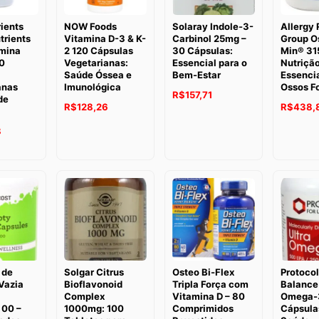
rients
NOW Foods
Solaray Indole-3-
Allergy
trients
Vitamina D-3 & K-
Carbinol 25mg –
Group O
mina
2 120 Cápsulas
30 Cápsulas:
Min® 31
0
Vegetarianas:
Essencial para o
Nutriçã
Saúde Óssea e
Bem-Estar
Essencia
anas
Imunológica
Ossos F
O
O
R$
157,71
de
O
O
R$
128,26
R$
438,
preço
preço
preço
preço
8
original
atual
original
atual
era:
é:
era:
é:
R$191,42.
R$157,71.
R$184,12.
R$128,26.
 de
Solgar Citrus
Osteo Bi-Flex
Protocol
Vazia
Bioflavonoid
Tripla Força com
Balance 
Complex
Vitamina D – 80
Omega-3
00 –
1000mg: 100
Comprimidos
Cápsulas