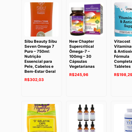
Sibu Beauty Sibu
New Chapter
Vitacost
Seven Omega 7
Supercritical
Vitaminas
Puro – 750ml:
Ômega-7 –
& Antioxi
Nutrição
100mg – 30
Fórmula
Essencial para
Cápsulas
Completa
Pele, Cabelos e
Vegetarianas
Tabletes
Bem-Estar Geral
O
O
R$
245,96
R$
198,2
O
O
R$
302,03
preço
preço
preço
preço
original
atual
original
atual
era:
é:
era:
é:
R$320,83.
R$245,96.
R$356,58.
R$302,03.