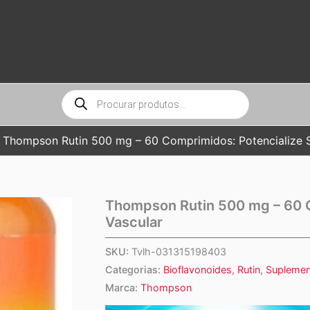
Pesquisar
produtos
Thompson Rutin 500 mg – 60 Comprimidos: Potencialize 
Thompson Rutin 500 mg – 60 C
Vascular
SKU:
Tvlh-031315198403
Categorias:
Bioflavonoides
,
Rutin
,
Suplemen
Marca:
Thompson