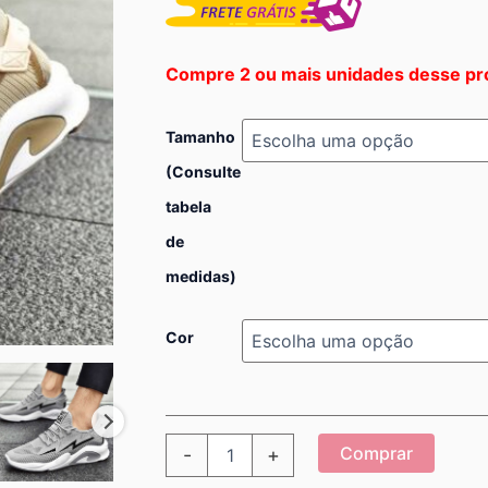
Compre 2 ou mais unidades desse pr
Tamanho
(Consulte
tabela
de
medidas)
Cor
Tênis
Comprar
-
+
Street
Sport